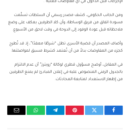
الإجراءات قبل الدخول في أي مفاوضات فعلية”.
ومن الجانب الحكومي، كشف مصدر رسمي أن السلطات تسلّمت
مسودة اتفاق من فريق الوساطة، وأن كلا الطرفين يعكف على وضع
ملاحظاته قبل عودة الوفود إلى الدوحة في وقت لاحق من الأسبوع.
وأضاف المصدر أن قضية الأسرى تظل “شرطًا معقدًا”، إذ قد تُطرح
كجزء من المفاوضات بدلاً من أن تُعتمد كشرط مسبق لمواصلتها.
في المقابل، أوضح مسؤول قطري لوكالة “رويترز” أن عدم الالتزام
بالجدول الزمني المنصوص عليه في إعلان المبادئ لم يمنع الطرفين
من إظهار الاستعداد لمتابعة المحادثات.
فيسبوك
تويتر
بينتيريست
تيلقرام
واتساب
البريد
الإلكترو