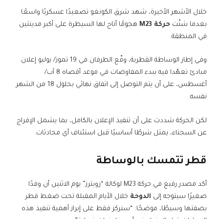
خلال الأشهر الأخيرة، شهد شرق الكونغو تصعيدًا عسكريًا واسعًا
بعدما شنّت
حركة M23
هجومًا أتاح لها السيطرة على أكبر مدينتين
في المنطقة.
وفي إطار الوساطة القطرية، وقّع الطرفان في 19 تموز/ يوليو إعلان
مبادئ تعهّدا فيه ببدء المفاوضات في موعد أقصاه 8 آب/
أغسطس، على أن يتم التوصل إلى اتفاق نهائي بحلول 18 من الشهر
نفسه.
لكن الحركة شددت على أن تنفيذ الإعلان بالكامل، بما يشمل الإفراج
عن السجناء، يمثل شرطًا أساسيًا قبل استئناف أي محادثات.
قطر تتمسك بالوساطة
أكد مصدر رفيع في حركة M23 لوكالة “رويترز” يوم الاثنين أن وفدًا
صغيرًا سيتوجه إلى
الدوحة
خلال الأيام المقبلة تحت ضغط قطر
بصفتها وسيطًا، موضحًا: “سنركز فقط على إبراز أهمية تنفيذ هذه