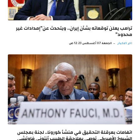
ترامب يعلن توقعاته بشأن إيران.. ويتحدث عن”إمدادات غير
محدود”
اخر الاخبار
الجمعة 07 أغسطس 12:23 ص
اتهامات بعرقلة التحقيق في منشأ كورونا.. لجنة بمجلس
الشيوخ الأميركي توصي بملاحقة الطبيب أنتوني فاوتشي