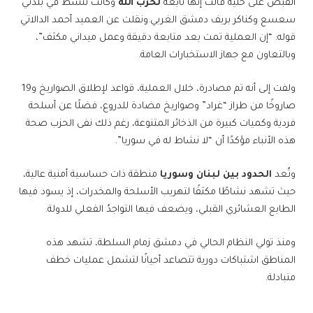
القبض على خلية قالت إنها تابعة
لحزب الله
وكانت تنشط في بلدتي
سعسع وكناكر بريف دمشق الغربي.ونقلت عن العميد أحمد الدالاتي
قوله: “إن العملية تمت بعد متابعة دقيقة وعمل ميداني مكثف”،
وبالتعاون مع جهاز الاستخبارات العامة.
ولفت إلى أنه تم مصادرة، خلال العملية، قواعد لإطلاق الصواريخ و19
صاروخًا من طراز “غراد” وصواريخ مضادة للدروع، فضلًا عن أسلحة
فردية وكميات كبيرة من الذخائر المتنوعة، رغم ذلك نفى الحزب صحة
هذه الأنباء مؤكدًا أن “لا نشاط له في سوريا”.
وتُعد
الحدود بين لبنان وسوريا
منطقة ذات حساسية أمنية عالية،
حيث تشهد نشاطًا مكثفًا لتهريب الأسلحة والمخدرات، إذ يسود فيها
الطابع العشائري القبلي، ويضعف فيها التواجدُ الفعلي للدولة.
ومنذ تولي النظام الحالي في دمشق زمام السلطة، تشهد هذه
المناطق اشتباكات دورية تتصاعد أحيانًا لتشمل عمليات خطف
متبادلة.