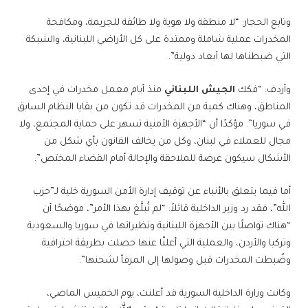
وتابع الحجار: “لا منطقة ولا هوية ولا طائفة للجريمة، ومكافحة
المخدرات عملية شاملة وممتدة على كل الأراضي اللبنانية، والشبكة
التي ضبطناها لها أبعاد دولية”.
وأردف: “فكك
الجيش اللبناني
منذ أيام معمل مخدرات في إحدى
المناطق، وهناك كمية من المخدرات قد تكون من بقايا النظام السابق
في سوريا”. مؤكدًا أن “الأجهزة الأمنية تسهر على حماية المجتمع، ولا
مجال للعملاء في لبنان، وكل من يخالف القانون بأي شكل من
الأشكال سيكون عرضة للملاحقة والإحالة أمام القضاء المختص”.
أما فيما يتعلق بالأنباء عن توقيف إدارة الأمن السورية خلية لـ”حزب
الله”، فقد رد وزير الداخلية قائلاً: “لم نُبلَّغ بهذا الأمر”، موضحًا أن
“هناك تواصلًا بين الأجهزة اللبنانية ونظيراتها في سوريا والسعودية
وتركيا والأردن، والعملية التي أعلنّا عنها حصلت بطريقة احترافية
وضُبطت المخدرات قبل وصولها إلى المرفأ لشحنها”.
وكانت وزارة الداخلية السورية قد أعلنت، يوم الخميس الماضي،