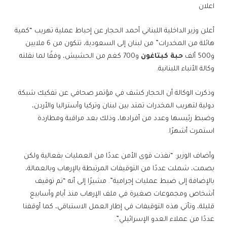
اعلان
أعلن وزير الداخلية اللبناني أحمد الحجار عن إحباط عملية تهريب “كمية
هائلة من المخدرات” من لبنان إلى السعودية، تتكون من 6 ملايين
و500 ألف
حبة كبتاغون
و700 كغم من الحشيش، وفقًا لما نقلته
وكالة الأنباء اللبنانية.
وذكرت الوكالة أن الحجار كشف في مؤتمر صحافي عن تفكيك شبكة
دولية لتهريب المخدرات تمتد بين لبنان وتركيا وأستراليا والأردن،
وضبط رئيسها وعدد من أفرادها، وذلك بعد مراقبة ومطاردة
استمرت أشهرًا.
وأضاف الوزير: “نفذت قوى الأمن عددًا من العمليات بفعالية ولكن
بصمت، شملت عددًا من التوقيفات المرتبطة بالإرهاب وبالعمالة،
بالإضافة إلى ضبط عمليات إجرامية”. مشيرًا إلى أنه “تم توقيف
أشخاص ومجموعات صغيرة في ملف الإرهاب منذ أيام وأسابيع
قليلة، وتأتي هذه التوقيفات في إطار العمل الاستباقي، كما أوقفنا
عددًا من عملاء العدو الإسرائيلي”.