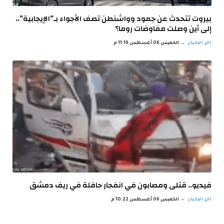
بيروت تتحدث عن جمود وواشنطن تصف الأجواء بـ”الإيجابية”..
إلى أين وصلت مفاوضات روما؟
اخر الاخبار
الخميس 06 أغسطس 11:16 م
فيديو.. قتلى ومصابون في انفجار حافلة في ريف دمشق
اخر الاخبار
الخميس 06 أغسطس 10:22 م