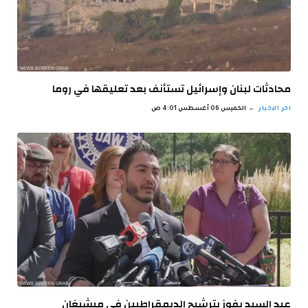
محادثات لبنان وإسرائيل تستأنف بعد تعليقها في روما
اخر الاخبار
الخميس 06 أغسطس 4:01 ص
عبد السيد يفوز بترشيح الديمقراطيين في ميشيغان