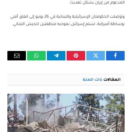
المدعوم من إيران يشكل تهديدا.
وتوصلت الحكومتان الإسرائيلية واللبنانية في 26 يونيو إلى اتفاق أمني
بوساطة أميركية، تسلم إسرائيل ‌بموجبه منطقتين للجيش اللبناني.
فيسبوك
تويتر
بينتيريست
تيلقرام
واتساب
البريد
الإلكترو
المقالات
ذات الصلة