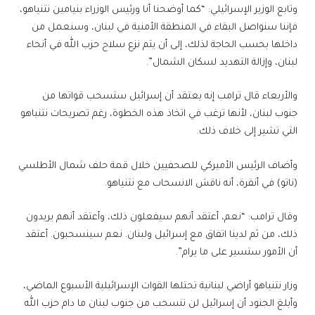
وتابع الوزير الإسرائيلي: “كما أوضحنا أنا ورئيس الوزراء بنيامين نتنياهو،
فإننا سنواصل البقاء في المنطقة الأمنية في لبنان، وسنعمل من
داخلها بحسب الحاجة لذلك، إلى أن يتم نزع سلاح حزب الله في أنحاء
لبنان، وإزالة التهديد لسكان الشمال”.
والأربعاء قال ترامب ⁠إنه يعتقد أن إسرائيل ستسحب قواتها من
جنوب لبنان، لأنها ترغب في اتخاذ هذه الخطوة، رغم تصريحات نتنياهو
التي تشير إلى خلاف ‌ذلك.
وأضاف الرئيس الأميركي للصحفيين خلال قمة حلف شمال الأطلسي
(ناتو) في أنقرة، أنه ناقش الانسحاب مع نتنياهو.
وقال ‌ترامب: “نعم، أعتقد أنهم سيفعلون ‌ذلك، ⁠وأعتقد أنهم يريدون
ذلك، من ثم لدينا اتفاق مع إسرائيل ولبنان. نعم ⁠سينسحبون. أعتقد
‌أن الأمور ستسير على ما ⁠يرام”.
وزار نتنياهو أراضي لبنانية تحتلها ⁠القوات الإسرائيلية الأسبوع الماضي،
وأبلغ الجنود أن إسرائيل لن ⁠تنسحب من جنوب لبنان ما دام حزب الله