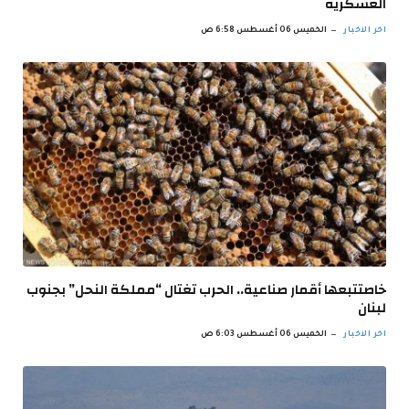
العسكرية
اخر الاخبار
الخميس 06 أغسطس 6:58 ص
خاصتتبعها أقمار صناعية.. الحرب تغتال “مملكة النحل” بجنوب
لبنان
اخر الاخبار
الخميس 06 أغسطس 6:03 ص