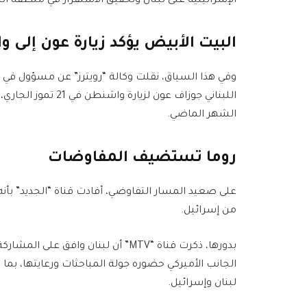
الإسرائيلية على لبنان وتحقيق الاستقرار في منطقة ا
البيت الأبيض يؤكد زيارة عون إلى 
وفي هذا السياق، نقلت وكالة “رويترز” عن مسؤول في ا
اللبناني جوزاف عون ل
الشهر الماضي.
روما تستضيف المفاوضات
على صعيد المسار التفاوضي، أفادت قناة “الجديد” ب
من إسرائيل.
بدورها، ذكرت قناة “MTV” أن لبنان و
الجانب الأميركي حضوره جولة المباحثات ورعايتها، بما
لبنان وإسرائيل.