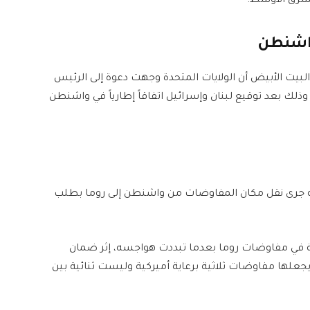
لشرق الأوسط.
واشنطن
لبيت الأبيض أن الولايات المتحدة وجهت دعوة إلى الرئيس
زيارة واشنطن في 21 تموز الجاري، وذلك بعد توقيع لبنان وإسرائيل اتفاقاً إطارياً في واشنطن
أنه جرى نقل مكان المفاوضات من واشنطن إلى روما بطلب
افق على المشاركة في مفاوضات روما بعدما تبددت هواجسه، إثر ضمان
 يجعلها مفاوضات ثلاثية برعاية أميركية وليست ثنائية بين