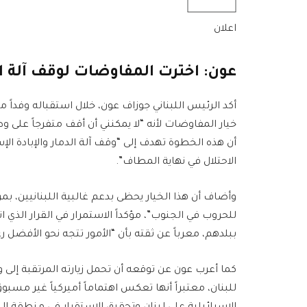
اعلان
عون: اخترت المفاوضات لوقف آلة ال
أكد الرئيس اللبناني جوزاف عون، خلال استقباله وفداً من 
خيار المفاوضات لأنه “لا يمكنني أن أقف متفرجاً على وط
أن هذه الخطوة تهدف إلى “وقف آلة الدمار والإبادة الإسر
الاحتلال في نهاية المطاف”.
وأضاف أن هذا الخيار يحظى بدعم غالبية اللبنانيين، بمن
للحروب في الجنوب”، مؤكداً الاستمرار في القرار الذي اتخ
ببلدهم، معرباً عن ثقته بأن “الأمور تتجه نحو الأفضل 
كما أعرب عون عن توقعه أن تحمل زيارته المرتقبة إلى و
للبنان، معتبراً أنها تعكس اهتماماً أميركياً غير مسبو