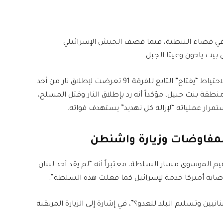
ر في قضاء النبطية، فيما قصف الجيش الإسرائيلي
 بيت ياحون وعيثا الجبل.
في المقابل، أعلن الجيش الإسرائيلي أن قوة من لواء الاحتياط “يفتاح” التابع للفرقة 91 تعرضت لإطلاق نار من أحد
قة بنت جبيل، مؤكداً أنه رد بإطلاق النار وقتل المسلح،
رار عملياته “لإزالة كل تهديد” يستهدف قواته.
مفاوضات وزيارة واشنطن
اهيم الموسوي مسار السلطة، معتبراً أنه “لم يقد أحد لبنان
وصاية أميركا خدمة لإسرائيل كما فعلت هذه السلطة”.
ين وتسليم البلد للعدو؟”، في إشارة إلى الزيارة المرتقبة