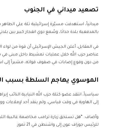
تصعيد ميداني في الجنوب
ميدانياً، استهدفت مسيّرة إسرائيلية تلة علي الطاه
بالمدفعية بلدة حداثا، وسُمع دوي انفجار كبير بين بلدتي
عناصر حزب الله خلال عمليات تمشيط داخل مبنى في منط
من دون وقوع إصابات في صفوف قواته، مشيراً إلى استم
الموسوي يهاجم السلطة بسبب ال
سياسياً، انتقد عضو كتلة حزب الله النيابية النائب إبر
إلى الهاوية في وقت قياسي، ولم ينقد أحد لإملاءات و
وأضاف: “هل تستحق زيارة ترامب مخاصمة غالبية اللبناني
للرئيس جوزاف عون إلى واشنطن في 21 تموز.