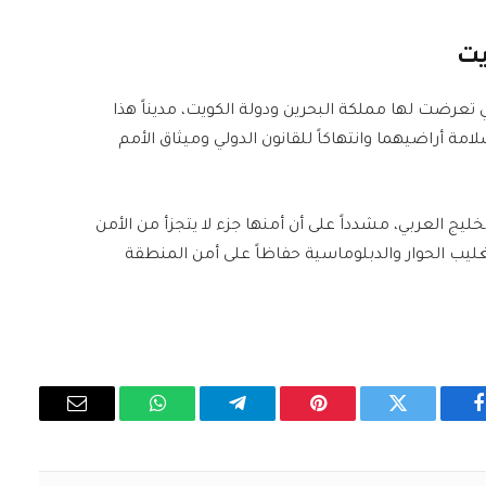
يت
عرضت لها مملكة البحرين ودولة الكويت، مديناً هذا
لامة أراضيهما وانتهاكاً للقانون الدولي وميثاق الأمم
ليج العربي، مشدداً على أن أمنها جزء لا يتجزأ من الأمن
غليب الحوار والدبلوماسية حفاظاً على أمن المنطقة
فيسبوك
تويتر
بينتيريست
تيلقرام
واتساب
البريد
الإلكتروني