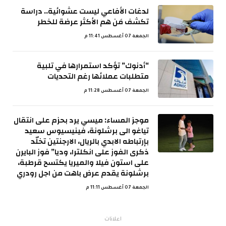
لدغات الأفاعي ليست عشوائية.. دراسة
تكشف مَن هم الأكثر عرضة للخطر
الجمعة 07 أغسطس 11:41 م
“أدنوك” تؤكد استمرارها في تلبية
متطلبات عملائها رغم التحديات
الجمعة 07 أغسطس 11:28 م
موجز المساء: ميسي يرد بحزم على انتقال
تياغو الى برشلونة، فينيسيوس سعيد
بإرتباطه الابدي بالريال، الارجنتين تخلّد
ذكرى الفوز على انكلترا، وديا” فوز البايرن
على استون فيلا والميريا يكتسح قرطبة،
برشلونة يقدم عرض باهت من اجل رودري
الجمعة 07 أغسطس 11:11 م
اعلانات