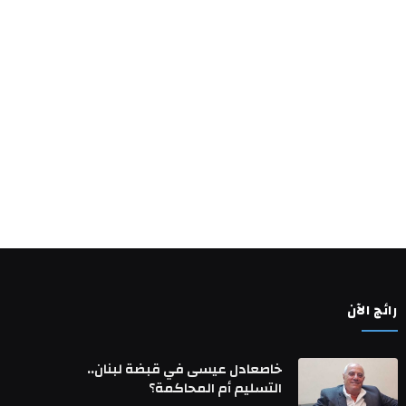
رائج الآن
خاصعادل عيسى في قبضة لبنان..
التسليم أم المحاكمة؟