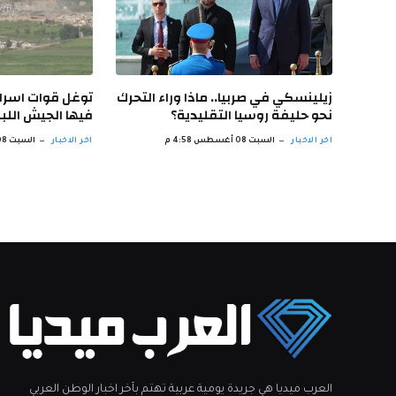
زيلينسكي في صربيا.. ماذا وراء التحرك
توغل قوات اسرائ
نحو حليفة روسيا التقليدية؟
فيها الجيش اللبن
اخر الاخبار
السبت 08 أغسطس 4:58 م
اخر الاخبار
السبت 08 أغسطس 4:04 م
العرب ميديا هي جريدة يومية عربية تهتم بآخر اخبار الوطن العربي