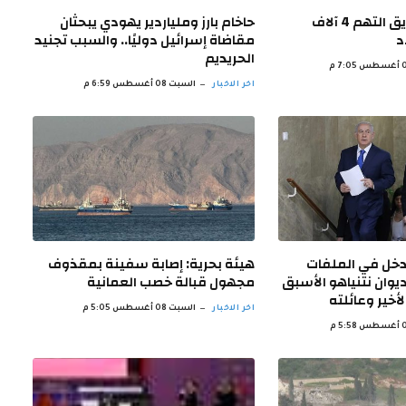
إسبانيا تكافح حريق التهم 4 آلاف
حاخام بارز وملياردير يهودي يبحثان
د
مقاضاة إسرائيل دوليًا.. والسبب تجنيد
الحريديم
اخر الاخبار
السبت 08 أغسطس 6:59 م
تدخل في الملفات
هيئة بحرية: إصابة سفينة بمقذوف
ديوان نتنياهو الأسبق
مجهول قبالة خصب العمانية
أخير وعائلته
اخر الاخبار
السبت 08 أغسطس 5:05 م