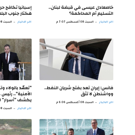
خاصعادل عيسى في قبضة لبنان..
التسليم أم المحاكمة؟
هكتار جنوب البلا
اخر الاخبار
السبت 08 أغسطس 7:07 م
اخر الاخبار
السبت 08 أغسطس 7:05 م
فانس: إيران تعد بفتح شريان النفط..
“تعهّد بالولاء و
وواشنطن لا تثق
الأمنية”.. رئيس 
يكشف “أسرار” ال
اخر الاخبار
السبت 08 أغسطس 6:06 م
اخر الاخبار
السبت 08 أغسطس 5:58 م