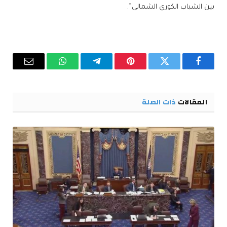
بين الشباب الكوري الشمالي”.
فيسبوك
تويتر
بينتيريست
تيلقرام
واتساب
البريد
الإلكترو
المقالات
ذات الصلة