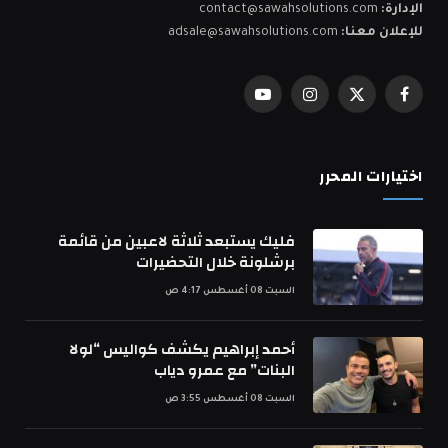
الإدارة:
contact@sawahsolutions.com
للإعلان معنا:
adsale@sawahsolutions.com
فيسبوك
X
الانستغرام
يوتيوب
(Twitter)
اختيارات المحرر
فليك يستبعد ثلاثة لاعبين من قائمة
برشلونة خلال التحضيرات
السبت 08 أغسطس 4:17 ص
أحمد إبراهيم يكشف كواليس “لولا
البنات” مع عمرو دياب
السبت 08 أغسطس 3:55 ص