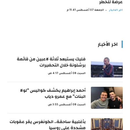
عرضة للخطر
اخر الاخبار
الجمعة 07 أغسطس 11:41 م
اخر الأخبار
فليك يستبعد ثلاثة لاعبين من قائمة
برشلونة خلال التحضيرات
السبت 08 أغسطس 4:17 ص
أحمد إبراهيم يكشف كواليس “لولا
البنات” مع عمرو دياب
السبت 08 أغسطس 3:55 ص
بأغلبية ساحقة.. الكونغرس يقر عقوبات
مشددة على روسيا