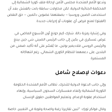
وتدعو الأمم المتحدة مجلس الأمن لإحالة ملف كوريا الشمالية إلى
المحكمة الجنائية الدولية، لكن محاولات سابقة باءت بالفشل بعد أن
استخدمت الصين وروسيا — بصفتهما عضوين دائمين — حق النقض
(الفيتو) لمنع فرض أي عقوبات أو إجراءات جديدة.
وفي إشارة رمزية دالة، شارك كيم جونغ أون الأسبوع الماضي في
عرض عسكري في بكين إلى جانب الرئيس الصيني شي جين بينغ
والرئيس الروسي فلاديمير بوتين، ما يُفسّر على أنه تأكيد ضمني من
البلدين على دعمهما للنظام الكوري الشمالي، رغم انتهاكاته
المستمرة.
دعوات لإصلاح شامل
وإلى جانب الدعوة الدولية للتحرك، تطالب الأمم المتحدة الحكومة
الكورية الشمالية بإلغاء معسكرات السجون السياسية، وإنهاء
استخدام عقوبة الإعدام، وتعليم المواطنين حقوق الإنسان.
وقال فولكر تورك: “تبين تقاريرنا رغبة واضحة وقوية في التغيير، خاصة