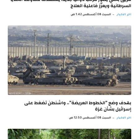
السرطانية ويعزّز فاعلية العلاج
اخر الاخبار
السبت 08 أغسطس 1:42 ص
بهدف وضع “الخطوط العريضة”.. واشنطن تضغط على
إسرائيل بشأن غزة
اخر الاخبار
السبت 08 أغسطس 12:50 ص