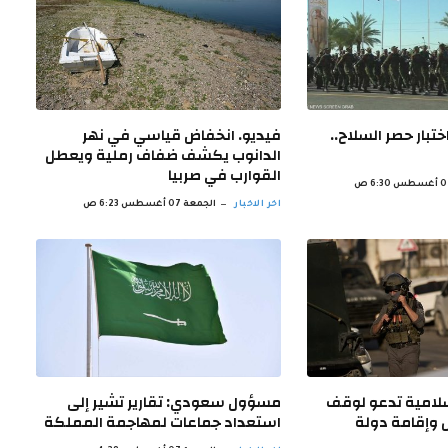
ختبار حصر السلاح..
فيديو. انخفاض قياسي في نهر
الدانوب يكشف ضفاف رملية ويعطل
القوارب في صربيا
اخر الاخبار
الجمعة 07 أغسطس 6:23 ص
سلامية تدعو لوقف
مسؤول سعودي: تقارير تشير إلى
ل وإقامة دولة
استعداد جماعات لمهاجمة المملكة