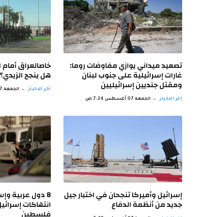
تصعيد ميداني يوازي مفاوضات روما:
خاصالعراق أمام ا
غارات إسرائيلية على جنوب لبنان
هل ينجح الزيدي؟
ومقتل جنديين إسرائيليين
اخر الاخبار
الجمعة 07 أغسطس 6:30 ص
اخر الاخبار
الجمعة 07 أغسطس 7:24 ص
إسرائيل وأميركا تنجحان في اختبار جيل
8 دول عربية وإ
جديد من أنظمة الدفاع
انتهاكات إسرائي
فلسطين