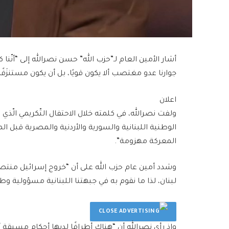
أشار الأمين العام لـ”حزب الله” حسن نصرالله إلى “أن
جوارنا عدو مغتصب ألا يكون قويًا، بل أن يكون مستنزَفًا
اعلان
ولفت نصرالله، في كلمته خلال الاحتفال التّكريمي الّذي
الوطنية اللبنانية والسورية والأردنية والمصرية قبل 
المعركة مهزومة”.
وشدد أمين عام حزب الله على أن “خروج إسرائيل منتص
لبنان، لذا ما نقوم به في جبهتنا اللبنانية مسؤولية وطن
وإذ رأى نصرالله أن “هناك أطرافًا لديها أحكام مسبقة أ