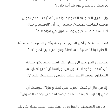
ى منها ولا تخدم غزة هو أمر كارثي”.
القرى الجنوبية الحدودية، واعتبر أنه “يجب عدم تحويل
ف لطائفة معينة”، مشيرًا إلى أن “الانقسام حيال
وهناك شهداء مسيحيون ومسلمون في مواجهته”.
 اللبنانية هم أهل القرى الحدودية وأهل الجنوب”، مضيفًا:
 الحقيقية للأغلبية الساحقة وهو أمر عابر للطوائف”.
الموفدين الغربيين إلى لبنان لها هدف وحيد وهو حماية
 “هذه الوفود لا تتناول في أوراقها أي أمر يتعلق بما
طلق الورقة الإسرائيلية وتكتفي بتقديمها للبنان”.
أ إلا في حال توقفت الحرب على قطاع غزة”، موضحًا أن
ي إلحاق الهزيمة بالعدو وإضعافه حتى يوقف العدوان”.
بل هو الضعيف والمأزوم، والمكاسب السياسية التي يتم