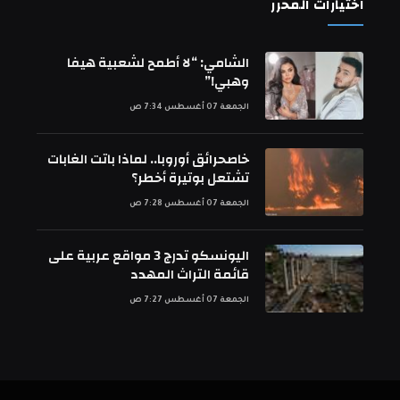
اختيارات المحرر
الشامي: “لا أطمح لشعبية هيفا
وهبي!”
الجمعة 07 أغسطس 7:34 ص
خاصحرائق أوروبا.. لماذا باتت الغابات
تشتعل بوتيرة أخطر؟
الجمعة 07 أغسطس 7:28 ص
اليونسكو تدرج 3 مواقع عربية على
قائمة التراث المهدد
الجمعة 07 أغسطس 7:27 ص