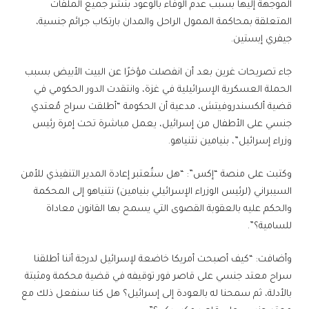
الموجهة إليها بسبب عدم الوفاء بالوعود بنشر جميع الملفات
المتعلقة بمحاكمة الممول الراحل والمدان بارتكاب جرائم جنسية،
جيفري إبستين.
جاء تصريحات غرين بعد أن انفصلت مؤخرًا عن البيت الأبيض بسبب
الحملة العسكرية الإسرائيلية في غزة، وانتقدت الدور الحكومي في
قضية ألكسندروفيتش، مدعية أن الحكومة “أطلقت سراح مُعتدي
جنسي على الأطفال من إسرائيل، يعمل مباشرة تحت إمرة رئيس
وزراء إسرائيل”، بنيامين نتنياهو.
وكتبت على منصة “إكس”: “هل ستُعتبر إعادة المدير التنفيذي للأمن
السيبراني (لرئيس الوزراء الإسرائيلي بنيامين) نتنياهو إلى المحكمة
والحكم عليه بالعقوبة القصوى التي يسمح بها القانون معاداة
للسامية؟”.
وأضافت: “كيف أصبحت أمريكا خاضعة لإسرائيل لدرجة أننا أطلقنا
سراح معتد جنسي على قاصر فور توقيفه في قضية محكمة ومثبتة
بالأدلة، ثم سمحنا له بالعودة إلى إسرائيل؟ هل كنا سنفعل ذلك مع