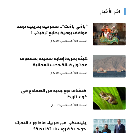
اخر الأخبار
“يا أني يا أنت”.. مسرحية بحرينية ترصد
مواقف يومية بطابع ترفيهي!
السبت 08 أغسطس 5:09 م
هيئة بحرية: إصابة سفينة بمقذوف
مجهول قبالة خصب العمانية
السبت 08 أغسطس 5:05 م
اكتشاف نوع جديد من الضفادع في
كوستاريكا
السبت 08 أغسطس 5:01 م
زيلينسكي في صربيا.. ماذا وراء التحرك
نحو حليفة روسيا التقليدية؟