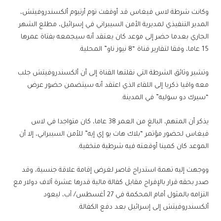
وكانت شرطة لاس فيغاس قد أوقفت توم أرتيوم ألكسندروفيتش،
المدير التنفيذي لمديرية الأمن السيبراني في إسرائيل، مطلع الشهر
الجاري بعدما حضر إلى موعد كان يعتقد أنه سيجمعه بفتاة عمرها
15 عاما، وفقا لتقارير قناة “8 نيوز ناو” المحلية.
وتشير وثائق الشرطة التي نقلتها القناة إلى أن ألكسندروفيتش جلب
معه واقيا ذكريا إلى اللقاء الذي اعتقد أنه سيتضمن حضور عرض
“سيرك دو سوليه” في المدينة.
يذكر أن المتهم، البالغ من العمر 38 عاما، كان متواجدا في لاس
فيغاس لحضور مؤتمر “بلاك هات يو إي إيه” للأمن السيبراني، إلا أن
الموعد كان كمينا أوقعته فيه شرطية متخفية.
ووجهت إليه تهمة استدراج قاصر لغرض إقامة علاقة جنسية، وقد
صدر بحقه قرار بالإفراج مقابل كفالة مالية قدرها عشرة آلاف دولار مع
التزامه بالمثول أمام المحكمة في 27 أغسطس/ آب، ليعود
ألكسندروفيتش إلى إسرائيل بعد دفع الكفالة.