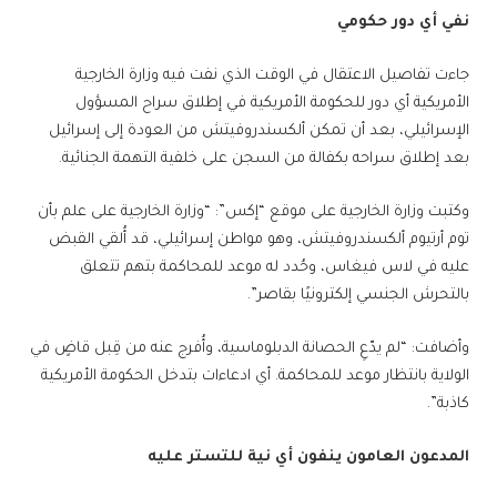
نفي أي دور حكومي
جاءت تفاصيل الاعتقال في الوقت الذي نفت فيه وزارة الخارجية
الأمريكية أي دور للحكومة الأمريكية في إطلاق سراح المسؤول
الإسرائيلي، بعد أن تمكن ألكسندروفيتش من العودة إلى إسرائيل
بعد إطلاق سراحه بكفالة من السجن على خلفية التهمة الجنائية.
وكتبت وزارة الخارجية على موقع “إكس”: “وزارة الخارجية على علم بأن
توم أرتيوم ألكسندروفيتش، وهو مواطن إسرائيلي، قد أُلقي القبض
عليه في لاس فيغاس، وحُدد له موعد للمحاكمة بتهم تتعلق
بالتحرش الجنسي إلكترونيًا بقاصر”.
وأضافت: “لم يدّعِ الحصانة الدبلوماسية، وأُفرج عنه من قِبل قاضٍ في
الولاية بانتظار موعد للمحاكمة. أي ادعاءات بتدخل الحكومة الأمريكية
كاذبة”.
المدعون العامون ينفون أي نية للتستر عليه