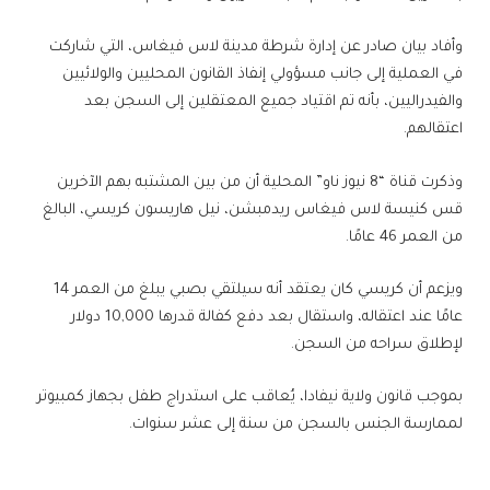
وأفاد بيان صادر عن إدارة شرطة مدينة لاس فيغاس، التي شاركت
في العملية إلى جانب مسؤولي إنفاذ القانون المحليين والولائيين
والفيدراليين، بأنه تم اقتياد جميع المعتقلين إلى السجن بعد
اعتقالهم.
وذكرت قناة “8 نيوز ناو” المحلية أن من بين المشتبه بهم الآخرين
قس كنيسة لاس فيغاس ريدمبشن، نيل هاريسون كريسي، البالغ
من العمر 46 عامًا.
ويزعم أن كريسي كان يعتقد أنه سيلتقي بصبي يبلغ من العمر 14
عامًا عند اعتقاله، واستقال بعد دفع كفالة قدرها 10,000 دولار
لإطلاق سراحه من السجن.
بموجب قانون ولاية نيفادا، يُعاقب على استدراج طفل بجهاز كمبيوتر
لممارسة الجنس بالسجن من سنة إلى عشر سنوات.