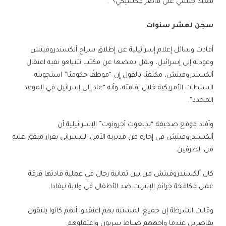
معتد جنسي على قاصر مكسيكي؟”.
سجن لعشر سنوات
أفادت وسائل إعلام إسرائيلية عن إطلاق سراح ألكسندروفيتش
وعودته إلى إسرائيل، ونقل بعضها عن مكتب نتنياهو نفيه اعتقال
ألكسندروفيتش، مكتفيًا بالقول إن “موظفًا حكوميًا” استجوبته
السلطات الأمريكية خلال إقامته، وأنه “عاد إلى إسرائيل في الموعد
المحدد”.
وأفاد موقع صحيفة “يديعوت أحرونوت” الإسرائيلية أن
ألكسندروفيتش في إجازة من مديرية الأمن السيبراني بقرار متفق عليه
من الطرفين.
كان ألكسندروفيتش من بين ثمانية رجال في عملية قادتها فرقة
عمل مكافحة جرائم الإنترنت ضد الأطفال في ولاية نيفادا.
وقالت الشرطة إن جميع المشتبه بهم اعتقدوا أنهم كانوا يلتقون
بقاصرين عندما واجههم ضباط سريون واعتقلوهم.