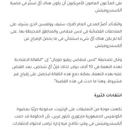
نفى المدّعون العامون الأمريكيون أن يكون هناك أيّ تستّر في قضية
ألكسندروفيتش.
والثلاثاء، أصرّ المدعي العام كلارك ستيف وولفسن الذي يشرف على
الملاحقات القضائية في لاس فيغاس والمناطق المحيطة بها، على
أنه لم يكن هناك أيّ شيء استثنائي في ما يخصّ الإفراج عن
ألكسندروفيتش.
وقال لصحيفة “لاس فيغاس ريفيو جورنال” إن “الكفالة الاعتيادية
لهذه التهمة هي 10 آلاف دولار، لذلك فإنّ أيّ شخص، بعد القبض
عليه بهذه التهمة، يمكنه دفع هذه الكفالة ليحصل على إفراج غير
مشروط، وهذا ما حدث في هذه القضية”.
انتقادات كثيرة
تكهنت موجة من التعليقات على الإنترنت، مدفوعة جزئيًا بعضوة
الكونغرس الجمهورية مارغوري تايلور غرين، بأن الحكومة قد حمت
ألكسندروفيتش في وقتٍ تكافح فيه إدارة ترامب لاحتواء الانتقادات