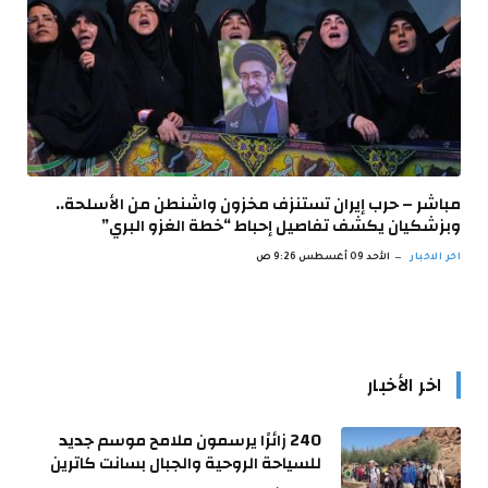
مباشر – حرب إيران تستنزف مخزون واشنطن من الأسلحة..
وبزشكيان يكشف تفاصيل إحباط “خطة الغزو البري”
اخر الاخبار
الأحد 09 أغسطس 9:26 ص
اخر الأخبار
240 زائرًا يرسمون ملامح موسم جديد
للسياحة الروحية والجبال بسانت كاترين