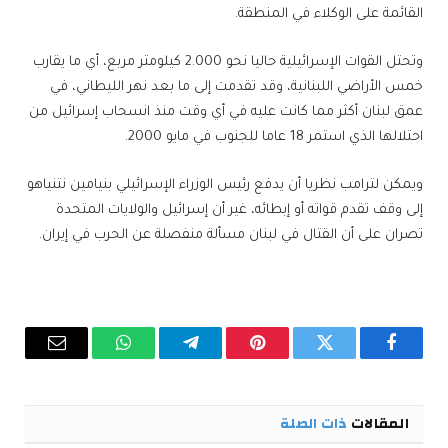
القائمة على الوكلاء في المنطقة.
وتحتل القوات الإسرائيلية حاليا نحو 2.000 كيلومتر مربع، أي ما يقارب
خمس الأراضي اللبنانية، وقد تقدمت إلى ما بعد نهر الليطاني، في
عمق لبنان أكثر مما كانت عليه في أي وقت منذ انسحاب إسرائيل من
احتلالها الذي استمر 18 عاما للجنوب في مايو 2000.
ويمكن لترامب نظريا أن يدفع رئيس الوزراء الإسرائيلي بنيامين نتنياهو
إلى وقف تقدم قواته أو إبطائه، غير أن إسرائيل والولايات المتحدة
تصران على أن القتال في لبنان مسألة منفصلة عن الحرب في إيران.
فيسبوك
تويتر
بينتيريست
تيلقرام
واتساب
البريد
الإلكترو
المقالات
ذات الصلة