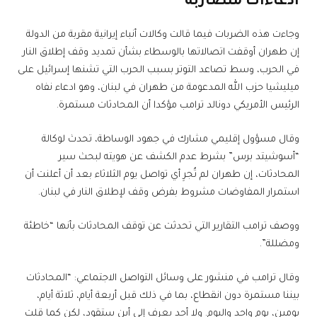
ادعاءات متضاربة
وجاءت هذه الضربات فيما قالت وكالات أنباء إيرانية مقربة من الدولة
إن طهران أوقفت اتصالاتها بالوسطاء بشأن تمديد وقف إطلاق النار
في الحرب، وسط تصاعد التوتر بسبب الحرب التي تشنها إسرائيل على
ميليشيا حزب الله المدعومة من طهران في لبنان، وهو ادعاء نفاه
الرئيس الأمريكي دونالد ترامب مؤكدا أن المحادثات مستمرة.
وقال مسؤول إقليمي مشارك في جهود الوساطة، تحدث لوكالة
“أسوشيتد برس” بشرط عدم الكشف عن هويته لبحث سير
المحادثات، إن طهران لم تُجرِ أي تواصل يوم الثلاثاء بعد أن أعلنت أن
استمرار المفاوضات مشروط بفرض وقف لإطلاق النار في لبنان.
ووصف ترامب التقارير التي تحدثت عن توقف المحادثات بأنها “خاطئة
ومضللة”.
وقال ترامب في منشور على وسائل التواصل الاجتماعي: “المحادثات
بيننا مستمرة دون انقطاع، بما في ذلك قبل أربعة أيام، ثلاثة أيام،
يومين، يوم واحد واليوم. ولا أحد يعرف إلى أين ستقود، لكن كما قلت