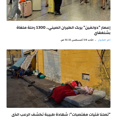
إعصار “دولفين” يربك الطيران الصيني.. 1300 رحلة ملغاة
بشنغهاي
اخر الاخبار
الأحد 09 أغسطس 10:33 ص
“تصلنا فتيات مغتصبات”: شهادة طبيبة تكشف الرعب الذي