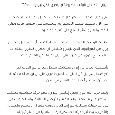
لإيران: لقد حان الوقت، بطريقة أو بأخرى، لكي تبرموا “Deal””.
وفي إطار المحادثات الجارية لإنهاء الحرب، تحاول الولايات المتحدة
حتى الآن تخفيف قبضة الجمهورية الإسلامية على مضيق هرمز وعلى
النفط والغاز وسائر السلع التي تمر عادة عبره.
وطلبت الولايات المتحدة أيضا إجراء محادثات بشأن مستقبل مخزون
إيران من اليورانيوم، الذي تزعم واشنطن أن طهران تعتزم استخدامه
لبناء سلاح نووي، في حين تنفي إيران رغبتها في القيام بذلك.
وأصبحت الحرب في إيران متشابكة بشكل متزايد مع الحرب التي
تخوضها إسرائيل في لبنان، إذ تصر طهران على أن أي هدنة محتملة
يجب أن تشمل أيضا وقف القتال في لبنان.
ويُعد حزب الله أقوى وكيل إقليمي لإيران، فهو حركة سياسية مسلحة
تسيطر على مساحات واسعة من الأراضي اللبنانية، وقد انخرطت في
عدة مواجهات مسلحة مع إسرائيل. وتزوّده طهران بالسلاح والتمويل
والتدريب، وتعتبر قدرته العسكرية ركنا أساسيا في استراتيجيتها