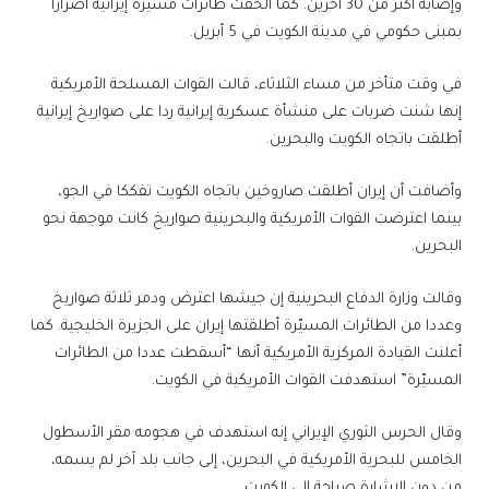
وإصابة أكثر من 30 آخرين. كما ألحقت طائرات مسيّرة إيرانية أضرارا
بمبنى حكومي في مدينة الكويت في 5 أبريل.
في وقت متأخر من مساء الثلاثاء، قالت القوات المسلحة الأمريكية
إنها شنت ضربات على منشأة عسكرية إيرانية ردا على صواريخ إيرانية
أطلقت باتجاه الكويت والبحرين.
وأضافت أن إيران أطلقت صاروخين باتجاه الكويت تفككا في الجو،
بينما اعترضت القوات الأمريكية والبحرينية صواريخ كانت موجهة نحو
البحرين.
وقالت وزارة الدفاع البحرينية إن جيشها اعترض ودمر ثلاثة صواريخ
وعددا من الطائرات المسيّرة أطلقتها إيران على الجزيرة الخليجية. كما
أعلنت القيادة المركزية الأمريكية أنها “أسقطت عددا من الطائرات
المسيّرة” استهدفت القوات الأمريكية في الكويت.
وقال الحرس الثوري الإيراني إنه استهدف في هجومه مقر الأسطول
الخامس للبحرية الأمريكية في البحرين، إلى جانب بلد آخر لم يسمه،
من دون الإشارة صراحة إلى الكويت.