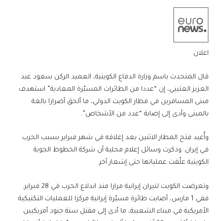
اعلان
قال المتحدث باسم وزارة الدفاع الكويتية، العميد الركن سعود عبد
العزيز العتيبي، إن “عددا من الطائرات المسيّرة المعادية” استهدف
مبنى المسافرين في مطار الكويت الدولي، ما ألحق أضرارا بالغة
بالمبنى وأدى إلى إصابة “عدد من الأشخاص”.
وأُعيد فتح المطار الاثنين بعد إغلاقه في شهر فبراير بسبب الحرب
في إيران. وذكرت وسائل إعلام محلية أن شركة الخطوط الجوية
الكويتية علّقت عملياتها حتى إشعار آخر.
وتعرضت الكويت لنيران إيرانية مرارا منذ اندلاع الحرب في 28 فبراير.
ففي 1 مارس، أصابت طائرة مسيّرة إيرانية مركزا للعمليات التكتيكية
الأمريكية في ميناء الشعيبة، ما أدى إلى مقتل ستة جنود أمريكيين