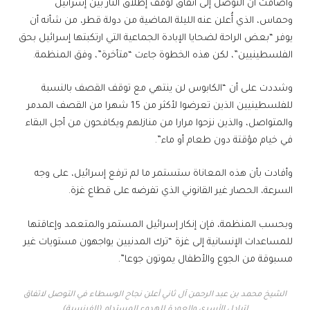
وأضافت أن التوصل إلى اتفاق لوقف إطلاق النار بين إسرائيل
وحماس، الذي أُعلن عنه الليلة الماضية من دولة قطر، من شأنه أن
يوفر “بعض الراحة لضحايا الإبادة الجماعية التي ارتكبتها إسرائيل بحق
الفلسطينيين”، لكن هذه الخطوة جاءت “متأخرة”، وفق المنظمة.
وشددت على أن “الكابوس لن ينتهي مع توقف القصف بالنسبة
للفلسطينيين الذين تعرضوا لأكثر من 15 شهرا من القصف المدمر
والمتواصل، والذين نزحوا مرارا من منازلهم ويكافحون من أجل البقاء
في خيام مؤقتة دون طعام أو ماء”.
وأفادت بأن هذه المعاناة ستستمر ما لم ترفع إسرائيل، على وجه
السرعة، الحصار غير القانوني الذي تفرضه على قطاع غزة.
وبحسب المنظمة، فإن إنكار إسرائيل المستمر والمتعمد وإعاقتها
للمساعدات الإنسانية إلى غزة “ترك المدنيين يواجهون مستويات غير
مسبوقة من الجوع والأطفال يموتون جوعا”.
الشيخ محمد بن عبد الرحمن آل ثاني أعلن نجاح الوسطاء في التوصل لاتفاق
لتبادل الأسرى والعودة للهدوء المستدام (الفرنسية)