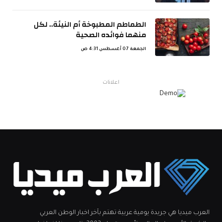
الطماطم المطبوخة أم النيئة.. لكل
منهما فوائده الصحية
الجمعة 07 أغسطس 4:31 ص
اعلانات
العرب ميديا هي جريدة يومية عربية تهتم بآخر اخبار الوطن العربي