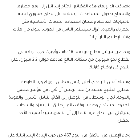
وأضافت أنه لإنهاء هذه الفظائع، تحتاج إسرائيل إلى رفع حصارها،
والسماح بدخول المساعدات الإنسانية على نطاق ضروري لتلبية
الاحتياجات العاجلة، وضمان استعادة الخدمات الأساسية مثل
الكهرباء والمياه، “وإلا سيستمر الناس في الموت، سواء كان هناك
وقف لإطلاق النار أم لا”.
وتحاصر إسرائيل قطاع غزة منذ 18 عاما، وأجبرت حرب الإبادة في
القطاع نحو مليونين من سكانه، البالغ عددهم حوالي 2.2 مليون، على
النزوح في أوضاع كارثية.
ومساء أمس الأربعاء، أعلن رئيس مجلس الوزراء وزير الخارجية
القطري الشيخ محمد بن عبد الرحمن آل ثاني، في مؤتمر صحفي
بالدوحة، نجاح الوسطاء في التوصل إلى اتفاق لتبادل الأسرى والعودة
للهدوء المستدام وصولا لوقف دائم لإطلاق النار بغزة وانسحاب
إسرائيلي من قطاع غزة، لافتا إلى أن الاتفاق سيبدأ تنفيذه الأحد
المقبل.
وجاء الإعلان عن الاتفاق في اليوم 467 من حرب الإبادة الإسرائيلية على