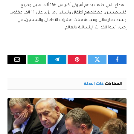
القطاع، التي خلفت بدعم أميركي أكثر من 156 ألف قتيل وجريح
فلسطينيين، معظمهم أطفال ونساء، وما يزيد على 11 ألف مفقود،
وسط دمار هائل ومجاعة قتلت عشرات الأطفال والمسنين، في
إحدى أسوأ الكوارث الإنسانية بالعالم.
فيسبوك
تويتر
بينتيريست
تيلقرام
واتساب
البريد
الإلكترو
المقالات
ذات الصلة