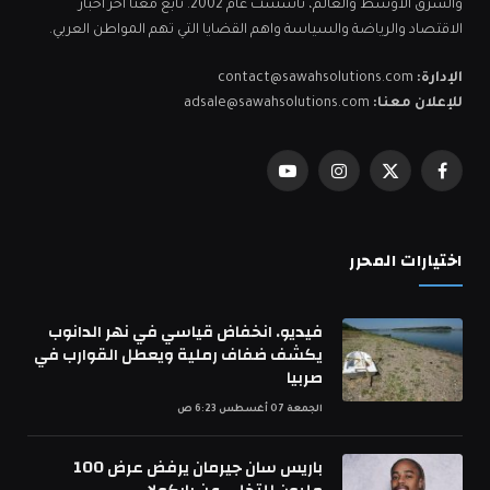
والشرق الأوسط والعالم، تأسست عام 2002. تابع معنا اخر اخبار
الاقتصاد والرياضة والسياسة واهم القضايا التي تهم المواطن العربي.
الإدارة:
contact@sawahsolutions.com
للإعلان معنا:
adsale@sawahsolutions.com
فيسبوك
X
الانستغرام
يوتيوب
(Twitter)
اختيارات المحرر
فيديو. انخفاض قياسي في نهر الدانوب
يكشف ضفاف رملية ويعطل القوارب في
صربيا
الجمعة 07 أغسطس 6:23 ص
باريس سان جيرمان يرفض عرض 100