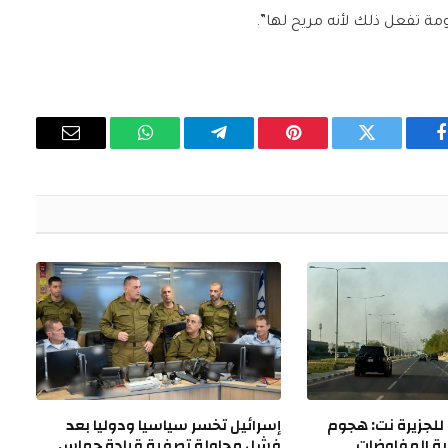
مة تفعل ذلك لأنه مريح لها”.
فيسبوك
تويتر
بينتيريست
تيلقرام
واتساب
البريد
الإلكتروني
لجزيرة نت: هجوم
إسرائيل تخسر سياسيا ودوليا بعد
ية المفاوضات
فشل محاولة تصفية قيادة حماس