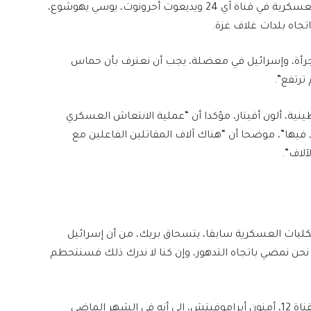
وفي تقييم للوضع العسكري، كشف محلل الشؤون العسكرية في قناة آي 24 ويديعوت أحرونوت، يوسي يهوشوع،
جرأة، وإسرائيل في معضلة، يجب أن نعترف بأن حماس
ترتفع”.
نية، ألون أفيتار، مؤكدا أن “عملية الانتعاش العسكري
فيها”، موضحا أن “هناك آلاف المقاتلين الفاعلين مع
لاف”.
كليات العسكرية سابقا، يتسحاق بريك، من أن إسرائيل
 نحن نمضي باتجاه التدهور، وإن كنا لا ندرك ذلك فسنتحطم
ومن ناحية أخرى، أشار محلل الشؤون السياسية في القناة 12، أمنون أبراموفيتش، إلى أنه في الشهر الماضي