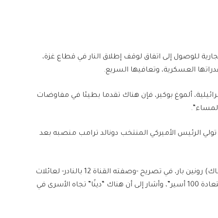
ارية للوصول إلى اتفاق لوقف إطلاق النار في قطاع غزة،
راتها العسكرية، وتعافيها السريع.
اسل الشؤون السياسية في القناة 12 الإسرائيلية، ألموغ بوكير، فإن هناك تقدما بطيئا في مفاوضات
لمساء”.
ي الرئيس الأميركي المنتخب دونالد ترامب منصبه بعد
وفي السياق نفسه، أكد رئيس جهاز الأمن العام (الشاباك) رونين بار، في تصريح -وصفته القناة 12 بالنادر- لعائلات
أفراد الشاباك، أن “الانتصار لن يتحقق بالكامل دون استعادة 100 أسير”، وأشار إلى أن هناك “دينًا” تجاه الأسرى في