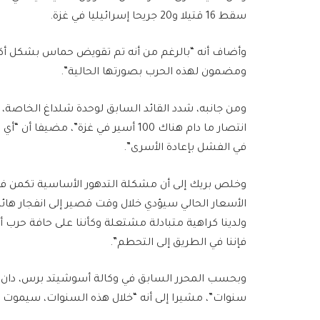
سقط 16 قتيلا و20 جريحا إسرائيليا في غزة.
وأضاف أنه “بالرغم من أنه تم تقويض حماس بشكل أكبر
ومضمون لهذه الحرب بصورتها الحالية”.
ومن جانبه، شدد القائد السابق لوحدة شلداغ الخاصة، غي
انتصار ما دام هناك 100 أسير في غزة”
في الفشل بإعادة الأسرى”.
وخلص بريك إلى أن مشكلة التدهور الأساسية تكمن في ال
الأسعار الحالي سيؤدي خلال وقت قصير إلى انفجار ها
ولدينا كراهية متبادلة مشتعلة وكأننا على حافة حرب 
فإننا في الطريق إلى التحطم”.
وبحسب المحرر السابق في وكالة أسوشيتد برس، دان
سنوات”، مشيرا إلى أنه “خلال هذه السنوات، سيموت ك