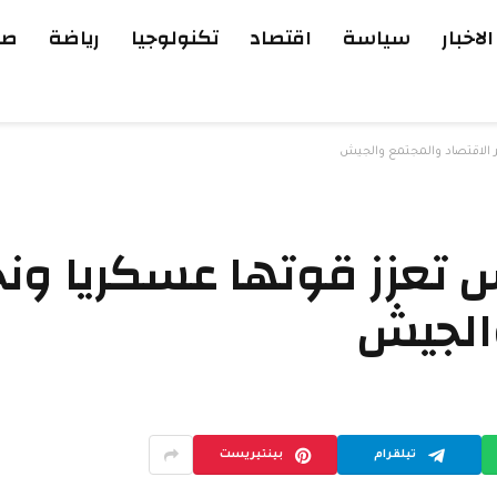
الاخبار
سياسة
اقتصاد
تكنولوجيا
رياضة
صح
 الاقتصاد والمجتمع والجيش
س تعزز قوتها عسكريا ون
والجيش
تيلقرام
بينتيريست