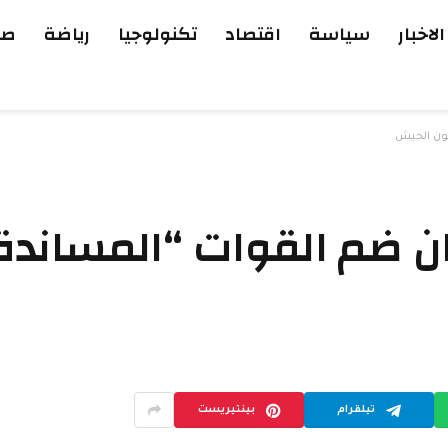
الاخبار
سياسة
اقتصاد
تكنولوجيا
رياضة
صح
نون الجيش
ان ضم القوات “المساندة
تيلقرام
بينتيريست