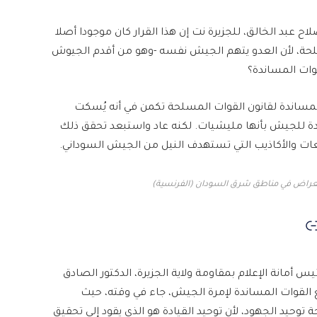
عبد الخالق، للجزيرة نت إن هذا القرار كان موجودا أصلا
مسلحة، لأن العدو يتهم الجيش نفسه -وهو من أقدم الجيوش
قوات المساندة؟
المساندة لقانون القوات المسلحة تكمن في أنه يُسكت
دة للجيش بأنها مليشيات. لكنه عاد واستبعد تحقق ذلك
ئعات والأكاذيب التي تستهدف النيل من الجيش السوداني.
عراض في مناطق شرق السودان (الفرنسية)
 أمانة الإعلام بمقاومة ولاية الجزيرة، الدكتور الصادق
يع القوات المساندة لإمرة الجيش، جاء في وقته، حيث
يد الجهود، لأن توحيد القيادة هو الذي يقود إلى تحقيق