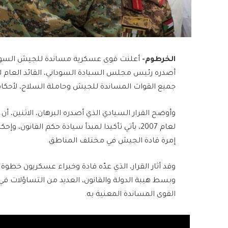
الخرطوم-
أعلنت قوى عسكرية مساندة للجيش السوداني
أصدره رئيس مجلس السيادة السوداني، القائد العام لل
جميع القوات المساندة للجيش وحاملة السلاح، لأحكام
وأوضح القرار السيادي الذي أصدره البرهان، الاثنين، أ
لعام 2007، يأتي تأكيدا لمبدأ سيادة حكم القان
إمرة قادة الجيش في مختلف المناطق.
وقد أثار القرار، الذي عدّه قادة وخبراء عسكريون خطو
وبسط هيبة الدولة والقانون، العديد من التساؤلات في 
القوى المساندة المعنية به.