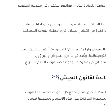
يم مؤقتا، للجزيرة نت، أن قواتهم ستكون في مقدمة المنفذين
ضبط القوات المساندة والسيطرة على تحركاتها، ضمانا
َت كثيرا من انتشار السلاح خارج مظلة القوات المسلحة
سودان ولواء “البراؤون” للجزيرة نت أنهم يقاتلون أصلا
وجيهاتها. وتُعد قوات درع السودان والبراؤون
وداني في معركته الوجودية ضد قوات الدعم السريع.
اندة لقانون الجيش؟
شهيد، فإن القرار يجمع كل القوات المساندة للقوات
يطرة المركزية على هذه الأجسام ويجعلها تعمل
.