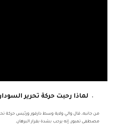
لماذا رحبت حركة تحرير السودان 
من جانبه، قال والي ولاية وسط دارفور ورئيس حركة تحر
مصطفى تمبور، إنه يرحب بشدة بقرار البرهان.