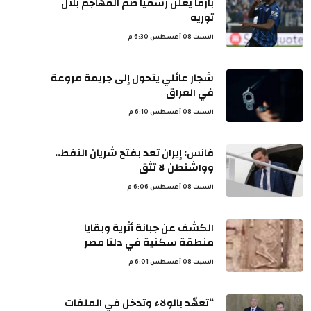
بارما يعلن رسميًا ضم المهاجم بلال
توريه
السبت 08 أغسطس 6:30 م
شجار عائلي يتحول إلى جريمة مروعة
في العراق
السبت 08 أغسطس 6:10 م
فانس: إيران تعد بفتح شريان النفط..
وواشنطن لا تثق
السبت 08 أغسطس 6:06 م
الكشف عن جبانة أثرية وبقايا
منطقة سكنية في دلتا مصر
السبت 08 أغسطس 6:01 م
“تعهّد بالولاء وتدخل في الملفات