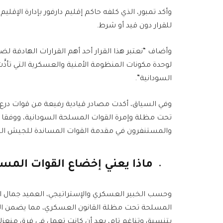
وأكد تمبور، الذي كلفه حاكم إقليم دارفور بإدارة الإقل
للقرار دون قيد أو شرط.
وأضاف “نعتبر هذا القرار أحد أهم القرارات الهادفة ل
لوحدة مكونات المنظومة الأمنية والعسكرية التي تأذّ
السودانية”.
وفي السياق، أكدت مصادر قيادية رفيعة من قوات درع ال
تحت مظلة وإمرة القوات المسلحة السودانية، ووفقا لت
والمستنفرون في مقدمة القوات المساندة للجيش الس
ماذا يعني إخضاع القوات المس
وحسب الخبير العسكري والإستراتيجي، العميد جمال ال
المسلحة تحت مظلة القانون العسكري، مما يضمن الس
بتنسيق وتناغم تام، بعد أن كانت تعمل في فرق منعزلة