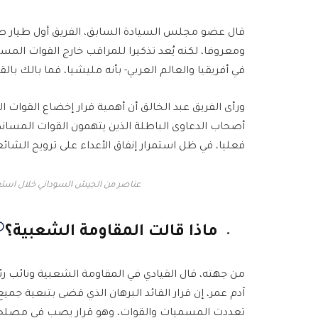
قال عضو مجلس السيادة السابق، الفريق أول طيار صلاح 
ومعروفا، لكنه يُعد تذكيرا للمراقب خارج القوات ال
في أفريقيا والعالم العربي- بأنه مليشيا، فما بالك بال
ورأى الفريق عبد الخالق أن أهمية قرار إخضاع القوات 
أصحاب الدعاوى الباطلة الذين يتهمون القوات المسان
فعليا، في ظل استمرار إنفاق الأعداء على ترويج الشا
عناصر من الجيش السوداني خلال است
ماذا قالت المقاومة الشعبية؟
من جهته، قال القيادي في المقاومة الشعبية ونائب رئيس
آدم عمر، إن قرار القائد البرهان الذي قضى بتبعية جم
تعددت المسميات والقوات، وهو قرار يصب في مصلحة توح