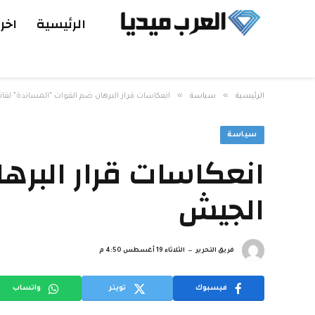
الرئيسية
اخر 
»
»
الرئيسية
سياسة
انعكاسات قرار البرهان ضم القوات “المساندة” لقا
سياسة
انعكاسات قرار البره
الجيش
فريق التحرير
الثلاثاء 19 أغسطس 4:50 م
فيسبوك
تويتر
واتساب