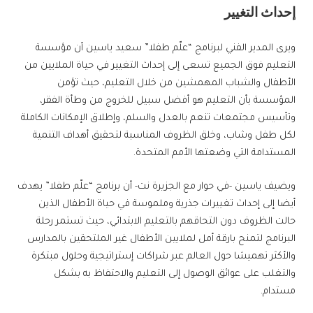
إحداث التغيير
ويرى المدير الفني لبرنامج “علّم طفلا” سعيد ياسين أن مؤسسة
التعليم فوق الجميع تسعى إلى إحداث التغيير في حياة الملايين من
الأطفال والشباب المهمشين من خلال التعليم، حيث تؤمن
المؤسسة بأن التعليم هو أفضل سبيل للخروج من وطأة الفقر،
وتأسيس مجتمعات تنعم بالعدل والسلم، وإطلاق الإمكانات الكاملة
لكل طفل وشاب، وخلق الظروف المناسبة لتحقيق أهداف التنمية
المستدامة التي وضعتها الأمم المتحدة.
ويضيف ياسين -في حوار مع الجزيرة نت- أن برنامج “علّم طفلا” يهدف
أيضا إلى إحداث تغييرات جذرية وملموسة في حياة الأطفال الذين
حالت الظروف دون التحاقهم بالتعليم الابتدائي، حيث تستمر رحلة
البرنامج لتمنح بارقة أمل لملايين الأطفال غير الملتحقين بالمدارس
والأكثر تهميشا حول العالم عبر شراكات إستراتيجية وحلول مبتكرة
والتغلب على عوائق الوصول إلى التعليم والاحتفاظ به بشكل
مستدام.