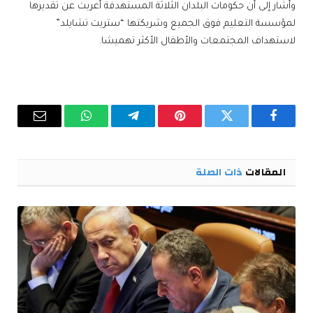
وأشار إلى أن حكومات البلدان الثلاثة المستهدفة أعربت عن تقديرها
لمؤسسة التعليم فوق الجميع وشريكتها “ستريت تشايلد”
لاستهداف المجتمعات والأطفال الأكثر تهميشا.
فيسبوك
تويتر
بينتيريست
تيلقرام
واتساب
البريد
الإلكترو
المقالات
ذات الصلة