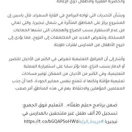
والحضرية الفقيرة والأطفال ذوي الإعاقة.
وبشأن التحديات التي تواجه البرنامج في القارة السمراء، قال ياسين إن
المشروع يركز على المناطق المتأثرة في شمال نيجيريا، والتي تعاني
من عدم الاستقرار بسبب الصراع والهجمات التي تشنها الجماعات
المسلحة، وتتعرض العديد من المجتمعات إلى النزوح، مما يؤدي إلى
خروج الأطفال من المدارس لفترات طويلة.
وأشار إلى أن المرافق التعليمية تتعرض في الكثير من الأحيان للتضرر
أو الدمار بسبب النزاع، مما يؤثر سلبا على استمرارية العملية
التعليمية، وفي الكثير من الأحيان من الممكن توفير مساحات
تعليمية مؤقتة ولكنها لا تتمتع بنفس معايير الجودة، كما أن جذب
المعلمين المؤهلين والاحتفاظ بهم في هذه المناطق أمر صعب.
ضمن برنامج «علِم طفلًا».. التعليم فوق الجميع:
تسجيل 20 ألف طفل غير ملتحقين بالمدارس في
نيجيريا
#جريدة_الراية
https://t.co/bGQAPSoHWd