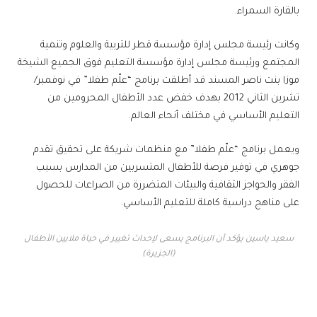
بالقارة السمراء.
وكانت رئيسة مجلس إدارة مؤسسة قطر للتربية والعلوم وتنمية
المجتمع ورئيسة مجلس إدارة مؤسسة التعليم فوق الجميع الشيخة
موزا بنت ناصر المسند قد أطلقت برنامج “علّم طفلا” في نوفمبر/
تشرين الثاني 2012 بهدف خفض عدد الأطفال المحرومين من
التعليم الأساسي في مختلف أنحاء العالم.
ويعمل برنامج “علّم طفلا” مع منظمات شريكة على تحقيق تقدم
جوهري في توفير فرصة للأطفال المتسربين من المدارس بسبب
الفقر والحواجز الثقافية والبيئات المتضررة من الصراعات للحصول
على مناهج دراسية كاملة للتعليم الأساسي.
سعيد ياسين يؤكد أن البرنامج يسعى لإحداث تغيير في حياة ملايين الأطفال
(الجزيرة)