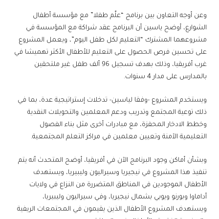
وعن أوجه التعاون بين برنامج “علّم طفلا” مع مؤسسة أطفال
الشوارع، أوضح ياسين أن البرنامج عقد شراكة مع المؤسسة في
مشروعهما المشترك “التعليم لكل طفل اليوم”، ويعمل المشروع
على تحسين فرص الحصول على التعليم للأطفال الأكثر تهميشا في
غرب أفريقيا، وذلك بهدف تسجيل 96 ألف طفل غير ملتحقين
بالمدارس على مدار 4 سنوات.
ويستخدم المشروع -وفقا لياسين- تدخلات إستراتيجية عدة، بما في
ذلك توعية المجتمع وتدريب ودعم المعلمين والتحويلات النقدية
وخطط الادخار المحفزة، مع مبادرات أخرى مثل بناء الفصول
التعليمية الآمنة وتعيين معلمين في مراكز التعلم المجتمعية.
وبشأن أماكن وجود البرنامج الآن في أفريقيا، أوضح المتحدث أنه يتم
تنفيذ هذا المشروع في نيجيريا وسيراليون وليبيريا، ويستهدف
الأطفال الموجودين في المناطق المتضررة من النزاع في ولايات
أداماوا وبورنو ويوبي بشمال نيجيريا، وفي سيراليون وليبيريا،
ويستهدف المشروع الأطفال الذين يقيمون في المجتمعات الريفية