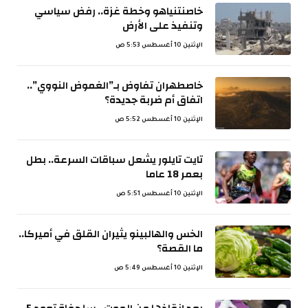
خاصنتنياهو وخطة غزة.. رفض سياسي
وتنفيذ على الأرض
الإثنين 10 أغسطس 5:53 ص
خاصطهران تفاوض بـ”الغموض النووي”..
اتفاق أم ضربة جديدة؟
الإثنين 10 أغسطس 5:52 ص
تايت تايلور يشعل سباقات السرعة.. بطل
بعمر 18 عاما
الإثنين 10 أغسطس 5:51 ص
الخس والهالبينو يثيران القلق في أميركا..
ما القصة؟
الإثنين 10 أغسطس 5:49 ص