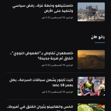
خاصنتنياهو وخطة غزة.. رفض سياسي
وتنفيذ على الأرض
الإثنين 10 أغسطس 5:53 ص
رائج الآن
خاصطهران تفاوض بـ”الغموض النووي”..
اتفاق أم ضربة جديدة؟
الإثنين 10 أغسطس 5:52 ص
تايت تايلور يشعل سباقات السرعة.. بطل
بعمر 18 عاما
الإثنين 10 أغسطس 5:51 ص
الخس والهالبينو يثيران القلق في أميركا..