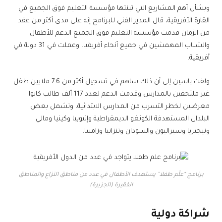
وبشأن أهم المشاريع التي تبنتها مؤسسة التعليم فوق الجميع في
القارة الأفريقية، قال المدير الفني للبرنامج إنه على مدى أكثر من عقد
من الزمان قدمت مؤسسة التعليم فوق الجميع الدعم للأطفال
والشباب المهمشين في جميع أنحاء أفريقيا، وعملت في 31 دولة في
أفريقية.
ولفت ياسين إلى أن ذلك ساهم في تسجيل أكثر من 7.6 ملايين طفل
غير ملتحقين بالمدارس وقدمت الدعم لعدد 117 ألف طالب كانوا
معرضين لخطر التسرب من المدارس الابتدائية، وتشمل بعض
البلدان المستهدفة الكونغو الديمقراطية وإثيوبيا وكينيا ومالي
ونيجيريا وسيراليون والسودان وتنزانيا وزامبيا.
برنامج “علّم طفلا” يستهدف الأطفال في عدد من مناطق النزاع والمناطق
الفقيرة (الجزيرة)
شراكة دولية