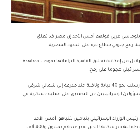
لوماسي غربي قولهم أمس الأحد إن مصر قد تعلق
ينة رفح جنوبي قطاع غزة على الحدود المصرية.
يل من إمكانية تعليق القاهرة التزاماتها بموجب معاهدة
إسرائيلي هجوما على رفح.
وكان مصدران أمنيان مصريان قالا للجزيرة إن القاهرة أرسلت نحو 40 دبابة وناقلة جند مدرعة إلى شمالي شرقي
مسؤولين الإسرائيليين عن التصديق على عملية عسكرية في
ن رئيس الوزراء الإسرائيلي بنيامين نتنياهو أمس الأحد
المضي قدما في خطة اجتياح مدينة رفح، وكشف عن خطة لتهجير سكانها الذين يقدر عددهم بمليون و400 ألف