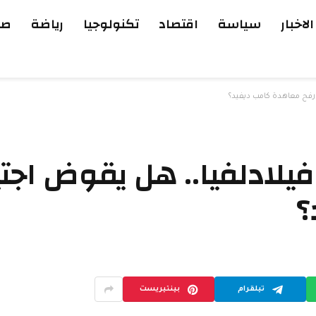
الاخبار
سياسة
اقتصاد
تكنولوجيا
رياضة
صح
 رفح معاهدة كامب ديفيد؟
يلادلفيا.. هل يقوض اجتي
؟
تيلقرام
بينتيريست