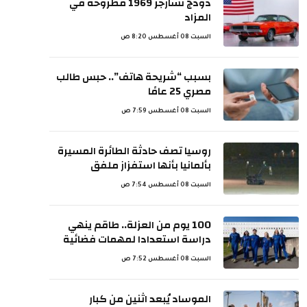
دودج تشارجر 1969 مطروحة في
المزاد
السبت 08 أغسطس 8:20 ص
بسبب “شريحة هاتف”.. حبس طالب
مصري 25 عامًا
السبت 08 أغسطس 7:59 ص
روسيا تصف حادثة الطائرة المسيرة
بألمانيا بأنها استفزاز ملفق
السبت 08 أغسطس 7:54 ص
100 يوم من العزلة.. طاقم ينهي
دراسة استعدادا لمهمات فضائية
السبت 08 أغسطس 7:52 ص
الموساد يُبعد اثنين من كبار