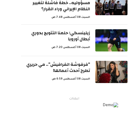
مسؤوليه.. خطة فاشلة لتغيير
النظام الإيراني وراء القرار؟
السبت 08 أغسطس 7:48 ص
زيلينسكي: حلمنا التتويج بدوري
أبطال أوروبا
السبت 08 أغسطس 7:20 ص
“فرفوشة الفرافيش”.. مي حريري
تطرح أحدث أعمالها!
السبت 08 أغسطس 6:59 ص
اعلانات