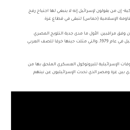
ة- إن من يقولون لإسرائيل إنه لا ينبغي لها اجتياح رفح
قاومة الإسلامية (حماس) لتبقى في قطاع غزة.
ان وفق مراقبين: الأول ما مدى جدية التلويح المصري
بتعليق اتفاقية كامب ديفيد الموقعة بينها وبين إسرائيل في عام 1979، والتي مثلت حينها خرقا للصف العربي
وقات الإسرائيلية للبروتوكول العسكري الملحق بها من
دي بين غزة ومصر الذي تحدث الإسرائيليون عن نيتهم