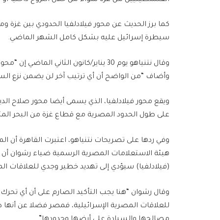
كما برز الحديث عن محور فيلادلفيا الحدودي بين غزة و
سيطرة إسرائيل عليه بشكل كامل الشهر الماضي.
وقال نتنياهو يوم 30 يناير/كانون الثاني ا
وأضاف “من الواضح أن أي ترتيب آخر لن يضمن نزع السل
ويقع محور فيلادلفيا، الذي يسمى أيضا محور صلاح الد
على طول الحدود المصرية مع قطاع غزة من البحر المت
وفي ردها على تصريحات نتنياهو، اعتبرت القاهرة أن ا
هيئة الاستعلامات المصرية الرسمية ضياء رشوان أن أي
(فيلادلفيا) سيؤدي إلى تهديد خطير وجدي للعلاقات الم
وقال رشوان “هنا يجب التأكيد الصارم على أن أي تحرك 
للعلاقات المصرية الإسرائيلية، فمصر فضلا عن أنها دول
مصالحها والسيادة على أرضها وحدودها”.