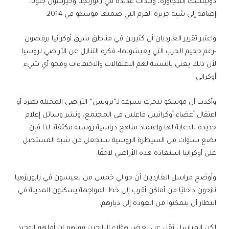
دونيتسك المجاورة، وبلدات عديدة في زابوريجيا وخيرسون جنوبا،
إضافة إلى شبه جزيرة القرم التي ضمتها موسكو في 2014.
واعتبر تقرير الغارديان أن كثيرين في مناطق شرق أوكرانيا يرفضون
-رغم جحيم الحرب التي يعيشونها- فكرة التنازل عن الأراضي لروسيا
لأن ذلك يعني بالنسبة لهم الاعتقالات والاختفاءات ومحو أي شيء
أوكراني.
وأكدت أن موسكو تتحرك بسرعة لـ”ترويس” الأراضي المحتلة بطرد أو
اعتقال أعضاء أوكرانيين فاعلين في المجتمع، ونشر وسائل إعلام
جديدة للدعاية لها واعتماد مناهج دراسية روسية مكثفة، لذا فإن
بضع سنوات من السيطرة الروسية ستجعل من شبه المستحيل
على أوكرانيا استعادة هذه الأراضي لاحقًا.
وأوضح مراسل الغارديان أن حوالي خمس من يعيشون في زابوريزهيا
نازحون داخليًا من أماكن أقرب إلى خط المواجهة يسكنون المدينة في
انتظار أن يتمكنوا من العودة إلى ديارهم.
لكن المراسل نقل عن بعض هؤلاء النازحين قولهم إن أملهم الوحيد