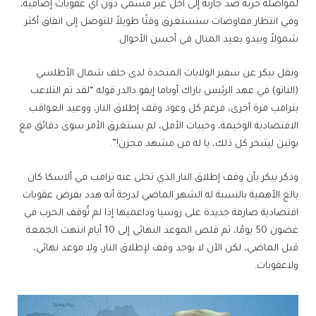
لمواصلة حربه ضد جارته إلى أجل غير مسمى دون أي عقوبات إضافية،
وفي انتظار مفاوضات ستستغرق وقتًا طويلاً للتوصل إلى اتفاق أكثر
شمولاً ويبدو بعيد المنال في أحسن الأحوال.
ونقل بيكر عن سفير الولايات المتحدة لدى حلف شمال الأطلسي
(الناتو) في عهد الرئيس باراك أوباما إيفو دالدر قوله “لقد تم التلاعب
بترامب مرة أخرى، فرغم كل وعود وقف إطلاق النار، ووعيد العواقب
الاقتصادية الوخيمة، وخيبات الأمل، لم يستغرق الأمر سوى دقائق مع
بوتين ليتبخر كل ذلك، يا له من مشهد محزن!”.
وذكر بيكر بأن وقف إطلاق النار الذي تخلى عنه ترامب في ألاسكا كان
بالغ الأهمية بالنسبة له الشهر الماضي لدرجة أنه هدد بفرض عقوبات
اقتصادية صارمة جديدة على روسيا وداعميها إذا لم تُوقف الحرب في
غضون 50 يومًا، ثم قلص الموعد النهائي إلى 10 أيام انتهت الجمعة
قبل الماضي، لكن الآن لا يوجد وقف لإطلاق النار، ولا موعد نهائي،
ولاعقوبات.