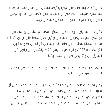
وقال آنذاك إنه يجب على أوكرانيا أيضًا التخلي عن طموحاتها المعلنة
منذ فترة طويلة بالانضمام إلى حلف شمال الأطلسي (الناتو)، وعلى
الغرب رفع جميع العقوبات المفروضة على روسيا.
وفي ذات السياق، يورد المدير السابق لمكتب واشنطن بوست في
موسكو ستيف بيكر في تحليله أن بوتين أصر سابقا على أن أي اتفاقية
سلام شاملة تتطلب من حلف الناتو سحب قواته إلى حدوده قبل
التوسع عام 1997، وإلزام كييف ليس فقط بالتخلي عن أراضٍ في
الشرق، بل وتقليص حجم جيشها أيضًا.
ويرى بيكر أن هدف بوتين هو إعادة ترسيخ نفوذ موسكو في أراضي
الاتحاد السوفيتي السابق.
وفي نهاية المطاف، يبقى مجهولاً ما إذا كان ترامب قد حصل على أي
تنازلات غير مُعلنة من بوتين خلف الكواليس من شأنها أن تُمهّد
الطريق نحو اتفاق سلام في الأيام القادمة، فقد تحدث ترامب عن
“اتفاق” على عدد من النقاط غير المحددة، بينما أشار بوتين بشكل