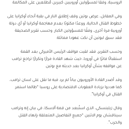
الروسية، وفقًا لمسؤولين أوروبيين كبيرين مُطلعين على المكالمة.
وفي المقابل، عرض بوتين وقف إطلاق النار في بقية أنحاء أوكرانيا على
خطوط القتال الحالية، ووعدًا مكتوبًا بعدم مهاجمة أوكرانيا أو أي دولة
أوروبية مرة أخرى، وفقًا للمسؤولين الكبار. وحسب تقرير الصحيفة
فقد سبق لبوتين أن نكث عهودا مماثلة.
وحسب التقرير، فقد لقيت مواقف الرئيس الأميركي بعد القمة
استقبالًا فاترًا في أوروبا، حيث شهد القادة مرارًا وتكرارًا تراجع ترامب
عن مواقفه بشأن أوكرانيا بعد حديثه مع بوتين.
وقد أصدر القادة الأوروبيون بياناً لم يرد فيه ما نقل على لسان ترامب،
كما هددوا بزيادة العقوبات الاقتصادية على روسيا “طالما استمر
القتال في أوكرانيا”.
وقال زيلينسكي، الذي استُبعد من قمة ألاسكا، في بيان إنه وترامب
سيناقشان يوم الاثنين “جميع التفاصيل المتعلقة بإنهاء القتل
والحرب”.