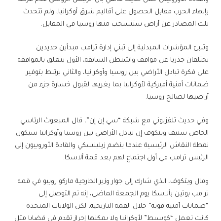
بإنهاء الحرب مقابل الحصول على أقاليم شرق أوكرانيا، ولم تتحدث
تلك المصادر عن أراض ستنسحب منها روسيا في المقابل.
وتنبئ المؤشرات المبدئية إلى تبني إدارة ترامب مبدأين جديدين
يختلفان جذريا عن مواقف واشنطن السابقة، الأول يتعلق بالموافقة
على فكرة تبادل الأراضي بين روسيا وأوكرانيا، والثاني يرتبط بتوفير
ضمانات أمنية أميركية لأوكرانيا بما يغريها لقبول خسارة جزء من
أراضيها لصالح روسيا.
وفي حديث تلفزيوني مع شبكة “سي إن إن”، قال المبعوث الرئاسي
الخاص ستيف ويتكوف إن تبادل الأراضي بين روسيا وأوكرانيا سيكون
نقطة النقاش الرئيسية عندما ينضم زيلينسكي والقادة الأوروبيون إلى
الرئيس ترامب في أول اجتماع لهم بعد قمة ألاسكا.
وقال ويتكوف، الذي شارك إلى جوار وزير الخارجية ماركو روبيو في قمة
ترامب بوتين بألاسكا يوم الجمعة الماضي، إنه تم التوصل إلى
“ضمانات أمنية قوية” خلال القمة التاريخية، لكن الولايات المتحدة
كانت تعمل “كوسيط” لأوكرانيا ولا يمكنها إحراز تقدم في قضايا مثل