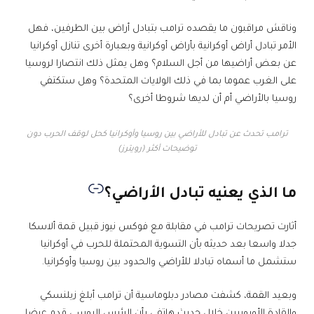
وناقش مراقبون ما يقصده ترامب بتبادل أراض بين الطرفين، فهل
الأمر تبادل أراض أوكرانية بأراض أوكرانية وبعبارة أخرى تنازل أوكرانيا
عن بعض أراضيها من أجل السلام؟ وهل يمثل ذلك انتصارا لروسيا
على الغرب عموما بما في ذلك الولايات المتحدة؟ وهل ستكتفي
روسيا بالأراضي أم أن لديها شروطا أخرى؟
ترامب تحدث عن تبادل للأراضي بين روسيا وأوكرانيا كحل لوقف الحرب دون
توضيحات أكثر (رويترز)
ما الذي يعنيه تبادل الأراضي؟
أثارت تصريحات ترامب في مقابلة مع فوكس نيوز قبيل قمة ألاسكا
جدلا واسعا بعد حديثه بأن التسوية المحتملة للحرب في أوكرانيا
ستشمل ما أسماه تبادلا للأراضي والحدود بين روسيا وأوكرانيا.
وبعيد القمة، كشفت مصادر دبلوماسية أن ترامب أبلغ زيلنسكي
والقادة الأوروبيين خلال حديث هاتفي بأن الرئيس الروسي قدم عرضا