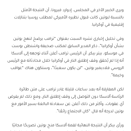
ويرى الخبير الآخر في المجلس، إدوارد فيرونا، أن النتيجة الأمثل
بالنسبة لبوتين كانت قبول نظيره الأميركي لمطلب روسيا بتنازلات
إقليمية في أوكرانيا.
وفي تحليل إخباري نشره السبت بعنوان “ترامب يرضخ لنهج بوتين
بشأن أوكرانيا”، ذكر المدير السابق لمكتب صحيفة واشنطن بوست
في موسكو، بيتر بيكر، أن الرئيس ترامب أعلن أثناء توجهه إلى ألاسكا
أنه إذا لم يُحقق وقف إطلاق النار في أوكرانيا خلال محادثاته مع الرئيس
الروسي فلاديمير بوتين، “لن يكون سعيدًا”، وستكون هناك “عواقب
وخيمة”.
لكن المفارقة أنه بعد ساعات قليلة غادر ترامب على متن طائرة
الرئاسة ألاسكا دون التوصل إلى وقف إطلاق النار، ومع ذلك لم يفرض
أي عقوبات، وأكثر من ذلك أعلن عن سعادته البالغة بسير الأمور مع
بوتين لدرجة أنه قال “كان الاجتماع رائعًا”.
ورأى بيكر أن النتيجة النهائية لقمة ألاسكا منح بوتين تصريحًا مجانيًا