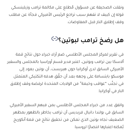
ونقلت الصحيفة عن مسؤول مُطلع على مكالمة ترامب وزيلينسكي
قوله إن كييف لا تفهم سبب تراجع الرئيس الأميركي فجأة عن مطلب
وقف إطلاق النار قبل المفاوضات.
هل رضخ ترامب لبوتين؟
في تقرير لمركز المجلس الأطلسي ضم آراء خبراء حول نتائج قمة
ألاسكا بين ترامب وبوتين، اعتبر مدير قسم أوراسيا بالمجلس والسفير
الأميركي السابق لدى أوكرانيا جون هيربست، أن بوتين يعود إلى
موسكو بابتسامة على وجهه بعد أن حقّق هدفه التكتيكي المتمثل
في تجنّب “عواقب وخيمة” من الولايات المتحدة لرفضه وقف إطلاق
النار في أوكرانيا.
واتفق عدد من خبراء المجلس الأطلسي بمن فيهم السفير الأميركي
السابق في بولندا دانيال فريديس أن ترامب يخاطر بالظهور بمظهر
الضعيف تجاه بوتين الذي تمكن من تحقيق نتائج من قمة أنكوريج
يُمكنه اعتبارها انتصارًا لروسيا.