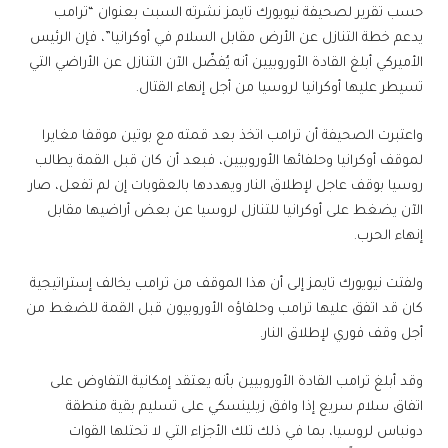
حسب تقرير لصحيفة نيويورك تايمز نشرته السبت بعنوان “ترامب
يدعم خطة التنازل عن الأرض مقابل السلام في أوكرانيا”، فإن الرئيس
الأميركي أبلغ القادة الأوروبيين أنه يُفضّل الآن التنازل عن الأراضي التي
تسيطر عليها أوكرانيا لروسيا من أجل إنهاء القتال.
واعتبرت الصحيفة أن ترامب اتخذ بعد قمته مع بوتين موقفا مغايرا
لموقف أوكرانيا وحلفائها الأوروبيين، فبعد أن كان قبل القمة يطالب
روسيا بوقف عاجل لإطلاق النار ويهددها بالعقوبات إن لم تفعل، صار
الآن يضغط على أوكرانيا للتنازل لروسيا عن بعض أراضيها مقابل
إنهاء الحرب.
ولفتت نيويورك تايمز إلى أن هذا الموقف من ترامب يخالف إستراتيجية
كان قد اتفق عليها ترامب وحلفاؤه الأوروبيون قبل القمة للضغط من
أجل وقف فوري لإطلاق النار.
وقد أبلغ ترامب القادة الأوروبيين بأنه يعتقد إمكانية التفاوض على
اتفاق سلام سريع إذا وافق زيلينسكي على تسليم بقية منطقة
دونباس لروسيا، بما في ذلك تلك الأجزاء التي لا تحتلها القوات