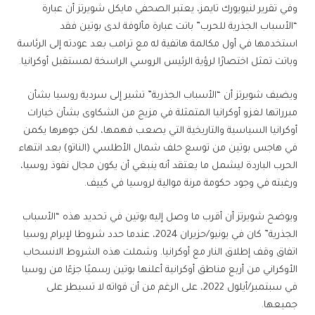
وفي تقرير لنيويورك تايمز، يعتبر الصحفي مايكل شويرتز أن عبارة
“الأسباب الجذرية للحرب” باتت عبارة مألوفة لدى بوتين فقد
استخدمها في أول مكالمة هاتفية له مع ترامب بعد عودته إلى الرئاسة
وباتت تمثل اختصارًا لرؤية الرئيس الروسي الراسخة لمستقبل أوكرانيا.
ويضيف شويرتز أن “الأسباب الجذرية” تشير إلى سردية روسيا بشأن
مبرراتها لغزو أوكرانيا المتمثلة في مزيج من الشكاوى بشأن خيارات
أوكرانيا السياسية والتاريخية التي يصعب فهمها، لكن جوهرها يكمن
في هاجس بوتين من توسع حلف شمال الأطلسي (الناتو) بعد انتهاء
الحرب الباردة ليشمل ما يعتقد أنه ينبغي أن يكون مجال نفوذ روسيا،
ورغبته في وجود حكومة مرنة موالية لروسيا في كييف.
ويوضح شويرتز أن أقرب ما وصل إليه بوتين في تحديد هذه “الأسباب
الجذرية” كان في يونيو/حزيران 2024، عندما حدد شروطا لإبرام روسيا
اتفاق وقف إطلاق النار مع أوكرانيا. وشملت هذه الشروط الانسحاب
الأوكراني من أربع مناطق أوكرانية أعلنها بوتين رسميًا جزءًا من روسيا
في سبتمبر/أيلول 2022، على الرغم من أن قواته لا تسيطر على
جميعها.