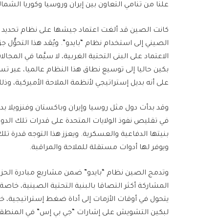
علنا من تنامي التعاون بين إيران وروسيا وكوريا الشما
كانت الصين قد ألغت اعتماد جيشها على نظام تحديد ال
الصيني إلى استخدام نظام “بايدو”. ويُعَد هذا التحوُّل 
الاعتماد على البنى التحتية الغربية، لا سيَّما في الم
بكين حاليا إلى توسيع نطاق هذا النظام عالميا، عبر ت
على أنه بديل إستراتيجي لأنظمة الملاحة الأميركية، و
وقد بدأت دول مثل روسيا وإيران وباكستان وفنزويلا 
في تقليص نفوذ الولايات المتحدة على قدرات تلك الدول
بنيتها الدفاعية والعسكرية. ويعزز هذا التوجه قدرة تلك 
ويوفر لها أدوات مستقلة للملاحة والمراقبة.
المشاركة أكثر التصاقا بالبنية التحتية الصينية، خاصة ف
يتحول في أوقات الأزمات إلى أداة ضغط إستراتيجية، 
لبكين التشويش على إشارات “جي بي إس” في المنطقة، م