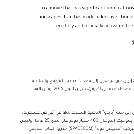
In a move that has significant implication
landscapes, Iran has made a decisive choice.
territory and officially activated 
 إيران حق الوصول إلى معدات تحديد المواقع والملاحة
والتوقيت التابعة لنظام بايدو الصيني للملاحة بالأقمار الاصطناعية في أكتوبر/تشرين الأول 2015، وكان الهدف
لكامل إلى بنية “بايدو” التحتية لاستخدامها في أغراض عسكرية،
ووقَّع البلدان معاهدة شراكة إستراتيجية شاملة تنفق بموجبها الدولتان 400 مليار دولار على مدى 25 عاما. وليس
من قبيل المصادفة أن مسؤولي القيادة الفضائية الأميركية “سبيس كوم” (SPACECOM) حذروا العام الماضي