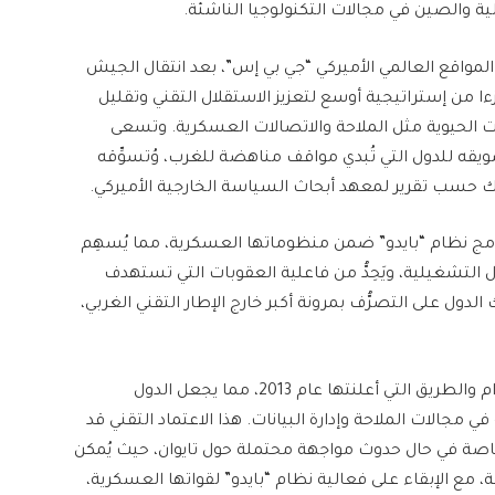
لية والصين في مجالات التكنولوجيا الناشئة.
مواقع العالمي الأميركي “جي بي إس”، بعد انتقال الجيش
جزءا من إستراتيجية أوسع لتعزيز الاستقلال التقني وتقليل
جالات الحيوية مثل الملاحة والاتصالات العسكرية. وتسعى
سويقه للدول التي تُبدي مواقف مناهضة للغرب، وُتسوِّقه
ذلك حسب تقرير لمعهد أبحاث السياسة الخارجية الأميركي.
بدمج نظام “بايدو” ضمن منظوماتها العسكرية، مما يُسهِم
 التشغيلية، ويَحِدُّ من فاعلية العقوبات التي تستهدف
الدول على التصرُّف بمرونة أكبر خارج الإطار التقني الغربي،
وتدمج الصين نظام “بايدو” ضمن مشاريع مبادرة الحزام والطريق التي أعلنتها عام 2013، مما يجعل الدول
ي مجالات الملاحة وإدارة البيانات. هذا الاعتماد التقني قد
خاصة في حال حدوث مواجهة محتملة حول تايوان، حيث يُمكن
ع الإبقاء على فعالية نظام “بايدو” لقواتها العسكرية،