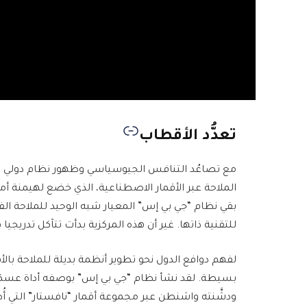
تعدُّد الأقطاب
مع تصاعُد التنافس الجيوسياسي وظهور نظام دولي مت
الملاحة عبر الأقمار الاصطناعية، الذي خضع لهيمنة أمي
بقي نظام “جي بي إس” المعيار شبه الوحيد للملاحة ال
للتقنية ذاتها. غير أن هذه المركزية بدأت تتآكل تدريجيا 
لفهم دوافع الدول نحو تطوير أنظمة بديلة للملاحة بالأقم
بسيطة. لقد نشأ نظام “جي بي إس” بوصفه أداة عسكرية تا
ودشَّنته واشنطن عبر مجموعة أقمار “نافستار” التي أ