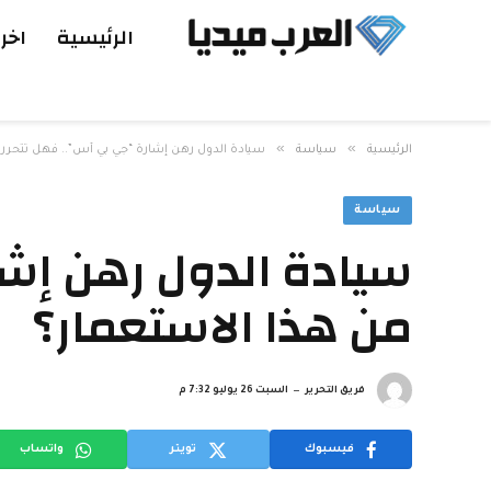
الرئيسية
اخر 
»
»
الرئيسية
سياسة
سيادة الدول رهن إشارة “جي بي أس”.. فهل تتحرر ق
سياسة
سيادة الدول رهن إشا
من هذا الاستعمار؟
فريق التحرير
السبت 26 يوليو 7:32 م
فيسبوك
تويتر
واتساب