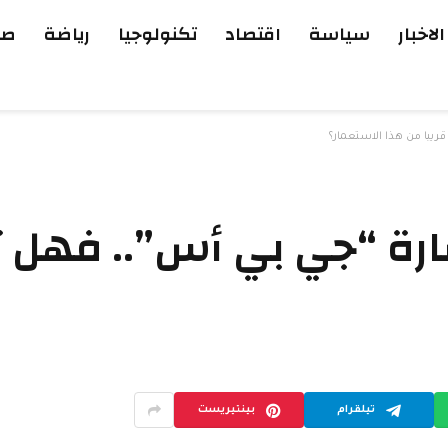
الاخبار
سياسة
اقتصاد
تكنولوجيا
رياضة
صح
ريبا من هذا الاستعمار؟
رة “جي بي أس”.. فهل تتح
تيلقرام
بينتيريست