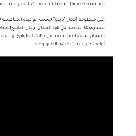
مما يمنحها تفوقا تشغيليا حاسما، كما أشار تقرير مع
حتى منظومة أقمار “بايدو” ليست الوحيدة المنافسة ل
مشاريعها الخاصة في هذا النطاق. وكان الدافع الأساس
وضمان استمرارية الخدمة في حالات الطوارئ أو النزاع
أولوياتها وإستراتيجيتها التكنولوجية.