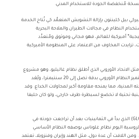
 نسخة مُنخفضة الجودة للاستخدام المدني.
، حين أمر الرئيس الأميركي بيل كلينتون بإزالة التشويش المتعمَّد كي تُتاح الخدمة
 استخدام النظام في مجالات الطيران والملاحة البحرية
يجية” أميركية للعالم، فهو مجاني وموثوق ومُتعدِّد
ت، تزايدت المخاوف من الاعتماد على المنظومة الأميركية
مثل الاتحاد الأوروبي الذي أطلق نظام غاليليو، وهو مشروع
مدني مستقل تحت إشراف وكالة الفضاء الأوروبية. ويتميز النظام الأوروبي بدقة تصل إلى 20 سنتيمترا، ويُعَد
ته المدنية، مما يمنحه مقاومة أكبر لمحاولات الخداع. وقد
 بنية تحتية لا تخضع لسيطرة طرف خارجي، ولو كان حليفا
في روسيا أعادت موسكو تأهيل نظام غلوناس (GLONASS) الذي بدأ في الثمانينيات بعد أن تراجعت جودته في
لروسية اليوم نظام غلوناس بوصفه النظام الأساسي
 ومن اللافت أن عدة دول، مثل الهند وإيران وفنزويلا، تعتمد