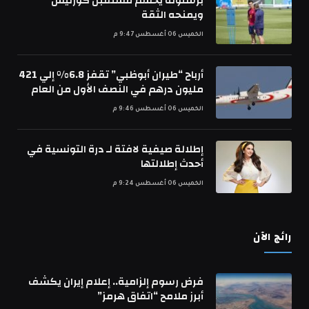
برشلونة يحسم مستقبل كورتيس
ويمنحه الثقة
الخميس 06 أغسطس 9:47 م
أرباح “طيران أبوظبي” تقفز 6.8% إلي 421
مليون درهم في النصف الأول من العام
الخميس 06 أغسطس 9:46 م
إطلالة صيفية لافتة لـ درة التونسية في
أحدث إطلالتها
الخميس 06 أغسطس 9:24 م
رائج الآن
فرض رسوم إلزامية.. إعلام إيران يكشف
أبرز ملامح “اتفاق هرمز”