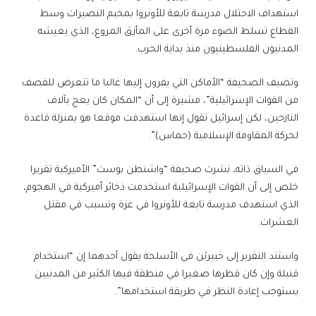
استهداف الاحتلال مدرسة تابعة للأونروا بمخيم النصيرات وسط
القطاع تسلط الضوء مرة أخرى على المأزق المروع، الذي يعيشه
المدنيون الفلسطينيون منذ بداية الحرب.
وتضيف الصحيفة “الأماكن التي يفرون إليها غالبا ما تتعرض للقصف
من القوات الإسرائيلية”، مشيرة إلى أن “المكان كان يعج بآلاف
النازحين، لكن إسرائيل تقول إنها استهدفت موقعا هو بمنزلة قاعدة
لحركة المقاومة الإسلامية (حماس)”.
في السياق ذاته، نشرت صحيفة “واشنطن بوست” الأميركية تقريرا
خلص إلى أن القوات الإسرائيلية استخدمت ذخائر أميركية في الهجوم،
الذي استهدف مدرسة تابعة للأونروا في غزة وتسبب في مقتل
العشرات.
واستند التقرير إلى خبيريْن في الأسلحة يقول أحدهما إن “استخدام
قنبلة وإن كان قطرها صغيرا في منطقة فيها الكثير من المدنيين
يستوجب إعادة النظر في طريقة استخدامها”.