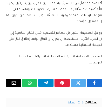
أما صحيفة “هآرتس” الإسرائيلية، فقالت إن الحرب بين إسرائيل وحزب
الله أصبحت مسألة وقت فقط، معتبرة الجهود الدبلوماسية التي
تقودها الولايات المتحدة وفرنسا لتهدئة التوترات بينهما “لن يكون لها
إلا مفعول مؤقت”.
ووفق الصحيفة، تشير كل مظاهر التصعيد خلال الأيام الماضية إلى
أن الحرب تقترب، مستبعدة أن يكون أي اتفاق لوقف إطلاق النار على
الجبهة الشمالية مستداما.
المصدر
:
الصحافة الأميركية
+
الصحافة الإسرائيلية
+
الصحافة
البريطانية
فيسبوك
تويتر
بينتيريست
تيلقرام
واتساب
البريد
الإلكترو
المقالات
ذات الصلة