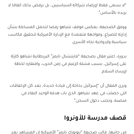
“لا يسعى فقط لإرضاء شركائه السياسيين، بل يرفض بذلك اتفاقا لا
يريده بالأساس”.
ووفق الصحيفة، يعكس موقف نتنياهو رفضا لتحمل المساءلة بشأن
إدارته للصراع، ومواجهة متعمدة مع الإدارة الأميركية لتحقيق مكاسب
سياسية وازدواجية تجاه الأسرى.
بدوره، اعتبر مقال بصحيفة “فايننشال تايمز” البريطانية نتنياهو كارثة
على إسرائيل، بسبب فشله كزعيم في زمن الحرب، وافتقاره لخطة
لإرساء السلام.
ويرى المقال أن “إسرائيل بحاجة إلى قيادة جديدة، بعد كل الإخفاقات
التي حصلت في عهد نتنياهو، الذي بات هدفه الوحيد البقاء في
منصبه، وتجنب دخول السجن”.
قصف مدرسة للأونروا
من جانبها، قالت صحيفة “نيويورك تايمز” الأميركية إن المشاهد بعد