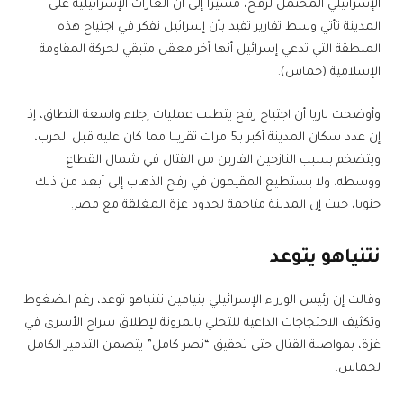
الإسرائيلي المحتمل لرفح، مشيرا إلى أن الغارات الإسرائيلية على
المدينة تأتي وسط تقارير تفيد بأن إسرائيل تفكر في اجتياح هذه
المنطقة التي تدعي إسرائيل أنها آخر معقل متبقي لحركة المقاومة
الإسلامية (حماس).
وأوضحت ناريا أن اجتياح رفح يتطلب عمليات إجلاء واسعة النطاق، إذ
إن عدد سكان المدينة أكبر بـ5 مرات تقريبا مما كان عليه قبل الحرب،
ويتضخم بسبب النازحين الفارين من القتال في شمال القطاع
ووسطه، ولا يستطيع المقيمون في رفح الذهاب إلى أبعد من ذلك
جنوبا، حيث إن المدينة متاخمة لحدود غزة المغلقة مع مصر.
نتنياهو يتوعد
وقالت إن رئيس الوزراء الإسرائيلي بنيامين نتنياهو توعد، رغم الضغوط
وتكثيف الاحتجاجات الداعية للتحلي بالمرونة لإطلاق سراح الأسرى في
غزة، بمواصلة القتال حتى تحقيق “نصر كامل” يتضمن التدمير الكامل
لحماس.