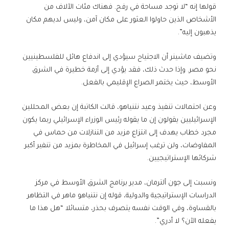
قولها إنه “لا توجد مساحة في رفح. فهناك مئات الآلاف من
الأشخاص الذين حاولوا العثور على مكان آمن، وليس لديهم مكان
يذهبون إليه”.
وتضيف ماشينر أن الاجتياح سيؤدي إلى اندفاع هائل للفلسطينيين
نحو مصر. وإذا حدث ذلك، فقد يؤدي إلى أزمة خطيرة في الشرق
الأوسط، حيث يختمر الصراع الإقليمي بالفعل.
وعن احتمالات تنفيذ وعيد نتنياهو، قالت الكاتبة إن بعض المحللين
الإسرائيليين يقولون إن ما يقوله رئيس الوزراء الإسرائيلي ربما يكون
مجرد خطاب يهدف إلى انتزاع مزيد من التنازلات من حماس في
المفاوضات، ولن ترغب إسرائيل في المخاطرة بمزيد من تنفير أكبر
شركائها الإستراتيجيين.
ونسبت إلى جون ألترمان، مدير برنامج الشرق الأوسط في مركز
الدراسات الإستراتيجية والدولية، قوله إن نتنياهو ماهر في التظاهر
بالقساوة، وفي الوقت نفسه يتصرف بحذر، متسائلا “هل هذا ما
يفعله الآن؟ لا أدري”.