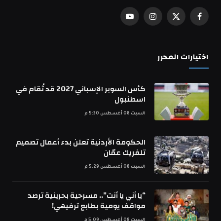
فيسبوك
X
الانستغرام
يوتيوب
(Twitter)
اختيارات المحرر
كأس السوبر الإسباني 2027 قد تُقام في
اسطنبول
السبت 08 أغسطس 5:30 م
الحكومة الأردنية تعلن بدء أعمال تصميم
تلفريك عمّان
السبت 08 أغسطس 5:29 م
“يا أني يا أنت”.. مسرحية بحرينية ترصد
مواقف يومية بطابع ترفيهي!
السبت 08 أغسطس 5:09 م