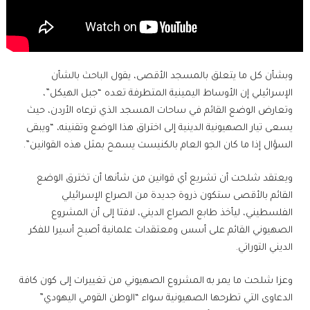
وبشأن كل ما يتعلق بالمسجد الأقصى، يقول الباحث بالشأن
الإسرائيلي إن الأوساط اليمينية المتطرفة تعده “جبل الهيكل”،
وتعارض الوضع القائم في ساحات المسجد الذي ترعاه الأردن، حيث
يسعى تيار الصهيونية الدينية إلى اختراق هذا الوضع وتقنينه، “ويبقى
السؤال إذا ما كان الجو العام بالكنيست يسمح بمثل هذه القوانين”.
ويعتقد شلحت أن تشريع أي قوانين من شأنها أن تخترق الوضع
القائم بالأقصى ستكون ذروة جديدة من الصراع الإسرائيلي
الفلسطيني، ليأخذ طابع الصراع الديني، لافتا إلى أن المشروع
الصهيوني القائم على أسس ومعتقدات علمانية أصبح أسيرا للفكر
الديني التوراتي.
وعزا شلحت ما يمر به المشروع الصهيوني من تغييرات إلى كون كافة
الدعاوى التي تطرحها الصهيونية سواء “الوطن القومي اليهودي”