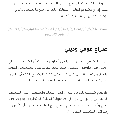
مداولات الكنيست بالوضع القائم بالمسجد الأقصى، إذ تعمد بن
غفير إدراج مشروع القانون للنقاش بالتزامن مع ما يسمى بـ”يوم
توحيد القدس” و”مسيرة الأعلام”.
شلحت يقول إن تيار الصهيونية الدينية يدفع لاعتماد التعاليم التوراتية دستورا
لإسرائيل (الجزيرة)
صراع قومي وديني
يرى الباحث في الشأن الإسرائيلي أنطوان شلحت أن الكنيست الحالي
-وحتى قبل طوفان الأقصى- يعد الأكثر تطرفا على المستويين القومي
والديني، وهذا انعكس على ما تسمى خطة “الإصلاح القضائي” التي
اعتبرت خطة انقلابية على المنظومة القضائية الإسرائيلية.
وأوضح شلحت للجزيرة نت أن التيار السائد والمهيمن على المشهد
السياسي بإسرائيل هو تيار الصهيونية الدينية المتطرفة، وهو صاحب
طرح وأيديولوجية خطة حسم الصراع مع الفلسطينيين، وأن “أرض
إسرائيل للشعب اليهودي”.