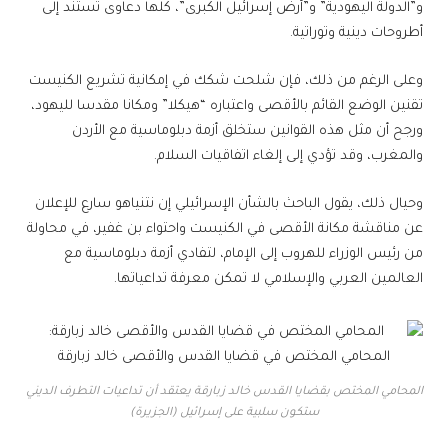
و”الدولة اليهودية” و”أرض إسرائيل الكبرى”، كلها دعاوى تستند إلى
أطروحات دينية وتوراتية.
وعلى الرغم من ذلك، فإن شلحت شكك في إمكانية تشريع الكنيست
تقنين الوضع القائم بالأقصى واعتباره “هيكلا” ومكانا مقدسا لليهود،
ورجح أن مثل هذه القوانين ستخلق أزمة دبلوماسية مع الأردن
والمغرب، وقد تؤدي إلى إلغاء اتفاقيات السلام.
وحيال ذلك، يقول الباحث بالشأن الإسرائيلي إن نتنياهو سارع للإعلان
عن مناقشة مكانة الأقصى في الكنيست واحتواء بن غفير، في محاولة
من رئيس الوزراء للهروب إلى الإمام، لتفادي أزمة دبلوماسية مع
العالمين العربي والإسلامي لا تمكن معرفة تداعياتها.
المحامي المختص بقضايا القدس خالد زبارقة يعتقد أن تداعيات التطرف الديني
ستكون سلبية على إسرائيل (الجزيرة)