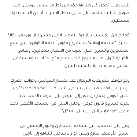
لتشريعات تحمل في طياتها مضامين تطرف سياسي وديني، حيث
صودق بأغلبية ساحقة على قانون يحظر الاعتراف أحادي الجانب بدولة
فلسطين.
كما صادق الكنيست بالقراءة التمهيدية على مشروع قانون يعد وكالة
الأونروا “منظمة إرهابية”، ومشروع قانون أنظمة الطوارئ، الذي يمنع
المحتجزين والأسرى خلال الحرب من الاتصال بمحامين، وصادق
بالقراءة الأولى على مشروع قانون يمنع فتح بعثات دبلوماسية في
القدس لتقديم خدمات للفلسطينيين.
ولم تتوقف تشريعات البرلمان عند المسار السياسي وجوانب الصراع
الإسرائيلي الفلسطيني، بل يسعى رئيس حزب “عظمة يهودية” وزير
الأمن القومي إيتمار بن غفير إلى التركيز على الجوانب الدينية، حيث
يحرك مشروع قانون فرض الإحلال الديني في المسجد الأقصى تحت
عنوان “عودة إسرائيل إلى جبل الهيكل”.
وفي ظل التصعيد التي تشهده فلسطين والتوتر الإقليمي في
الشرق الأوسط، سارع رئيس الوزراء بنيامين نتنياهو إلى تأجيل