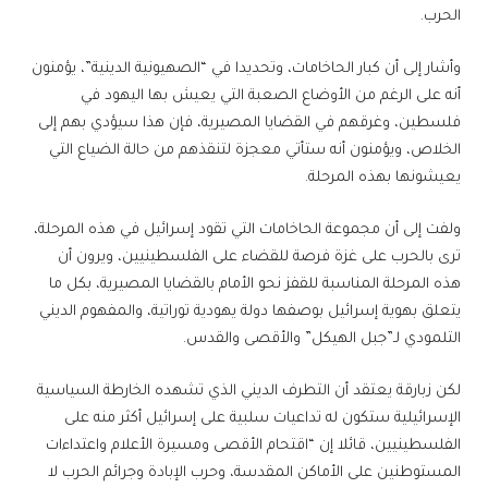
الحرب.
وأشار إلى أن كبار الحاخامات، وتحديدا في “الصهيونية الدينية”، يؤمنون
أنه على الرغم من الأوضاع الصعبة التي يعيش بها اليهود في
فلسطين، وغرقهم في القضايا المصيرية، فإن هذا سيؤدي بهم إلى
الخلاص، ويؤمنون أنه ستأتي معجزة لتنقذهم من حالة الضياع التي
يعيشونها بهذه المرحلة.
ولفت إلى أن مجموعة الحاخامات التي تقود إسرائيل في هذه المرحلة،
ترى بالحرب على غزة فرصة للقضاء على الفلسطينيين، ويرون أن
هذه المرحلة المناسبة للقفز نحو الأمام بالقضايا المصيرية، بكل ما
يتعلق بهوية إسرائيل بوصفها دولة يهودية توراتية، والمفهوم الديني
التلمودي لـ”جبل الهيكل” والأقصى والقدس.
لكن زبارقة يعتقد أن التطرف الديني الذي تشهده الخارطة السياسية
الإسرائيلية ستكون له تداعيات سلبية على إسرائيل أكثر منه على
الفلسطينيين، قائلا إن “اقتحام الأقصى ومسيرة الأعلام واعتداءات
المستوطنين على الأماكن المقدسة، وحرب الإبادة وجرائم الحرب لا