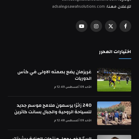
الإدارة:
contact@sawahsolutions.com
للإعلان معنا:
adsale@sawahsolutions.com
فيسبوك
X
الانستغرام
يوتيوب
(Twitter)
اختيارات المحرر
غريزمان يضع بصمته الاولى في كأس
الدوريات
الأحد 09 أغسطس 12:49 م
240 زائرًا يرسمون ملامح موسم جديد
للسياحة الروحية والجبال بسانت كاترين
الأحد 09 أغسطس 12:48 م
السرّ الذي يجعل منتجات العناية ببشرتكِ