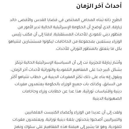
أحداث آخر الزمان
الطرح ذاته تبناه المحامي المختص في قضايا القدس والأقصى خالد
زبارقة، الذي أوضح أن الحكومة الإسرائيلية الحالية تدير الأمور من
منظور ديني تلمودي للأحداث المستقبلية، لافتا إلى أن مكتب رئيس
الوزراء يستعين بمجموعة من الحاخامات ليكونوا مستشارين لنتنياهو
بكل ما يتعلق بالمنظور التوراتي للأحداث.
وأشار زبارقة للجزيرة نت إلى أن السياسية الإسرائيلية الحالية ترتكز
بشكل كبير جدا على المفاهيم التلمودية والتوراتية لأحداث آخر الزمان،
ويقول إنه بناء على ذلك تكثر المفردات الدينية في خطاب نتنياهو أكثر
من السابق، وكذلك بات جميع الوزراء بالحكومة يعتمدون مفردات
دينية واقتباسات توراتية، هذا عدا عن خطابات وزراء وحاخامات
الصهيونية الدينية.
ولفت إلى أن عديدا من الوزراء وأعضاء الكنيست العلمانيين
والليبراليين أصحبوا يتحدثون بلغة دينية توراتية، ويعتمدون مفردات
تلمودية، وهو ما يشير إلى هيمنة هذه المفاهيم على سلوك ونهج