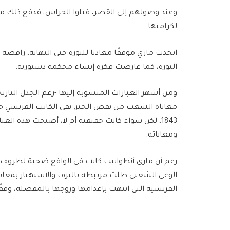
وعند وصولهم إلى القصر، قتلوا الحراس، فدفع ذلك ماري
لكرامتها.
اتخذت ماري موقفًا معاديا للثورة حتى النهاية، رافض
الثورة، كما عارضت فكرة إنشاء محكمة دستورية.
ومن أشهر العبارات المنسوبة إليها -رغم الجدل التاري
معاناة الشعب من نقص الخبز. نفى الكاتب الفرنسي 
1843، لكن سواء كانت حقيقية أم لا، أصبحت هذه الع
ومعاناته.
رغم أن ماري أنطوانيت كانت في الواقع ضحية لظروف 
الوعي الشعبي ظلت مرتبطة بالترف والاستهتار بمعاناة ا
الفرنسية التي انتهت بإعدامها وزوجها بالمقصلة، وفق