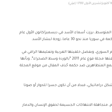
ض المتوسط، برزت أسماء الأسد في ديسمبر/كانون الأول عام
م السوري، وبفضل خلفيتها الغربية وتعليمها الراقي في
لندن بدت كأنها رمز للتحديث والانفتاح في سوريا، ووصفتها مجلة فوغ عام 2011 “بالوردة وسط الصحراء”، وبأنها
م بقمع المتظاهرين ضد حكمه حُذف المقال من موقع المجلة
ي 2011، تحول دور أسماء بشكل دراماتيكي، فبدلا من أن تكون جسرا للحوار أو صوتا
متجاهلة الانتهاكات الجسيمة لحقوق الإنسان والدمار