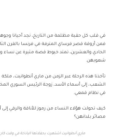
في قلب كل حقبة مظلمة من التاريخ، نجد أحيانا وجوها
فمن أروقة قصر فرساي المترفة في فرنسا بالقرن الثا
الحادي والعشرين، تمتد خيوط قصة مثيرة عن نساء
شعوبهن.
تأخذنا هذه الرحلة عبر الزمن من ماري أنطوانيت، ملكة
الشعب، إلى أسماء الأسد، زوجة الرئيس السوري المخلو
في نظام قمعي.
كيف تحولت هؤلاء النساء من رموز للأناقة والرقي إلى أ
مصائر بلدانهن؟
ماري أنطوانيت اشتهرت بحفلاتها الباذخة في وقت كان