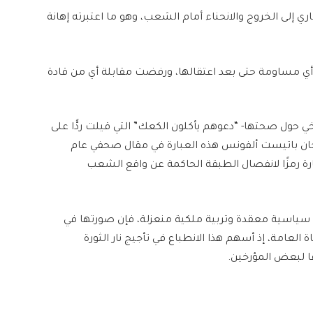
 إلى الخروج والانحناء أمام الشعب، وهو ما اعتبرته إهانة
ة أي مساومة حتى بعد اعتقالها، ورفضت مقابلة أي من قادة
خي حول صحتها- “دعوهم يأكلون الكعك” التي قيلت ردًّا على
جان باتيست ألفونس هذه العبارة في مقال صحفي عام
بارة رمزًا لانفصال الطبقة الحاكمة عن واقع الشعب
سياسية معقدة وتربية ملكية منعزلة، فإن صورتها في
لعامة، إذ أسهم هذا الانطباع في تأجيج نار الثورة
ًا لبعض المؤرخين.