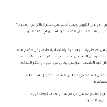
خلال فترة الصراع بين النمسا وفرنسا، تم عقد اتفاق بين الدولتين لتزويج لويس السادس عشر البالغ من العمر 15
عاما من ماري أنطوانيت ذات 14 ربيعا، وذلك في 16 مايو/أيار عام 1770. كان الهدف من هذا الزواج إنهاء الحرب
ني من اضطرابات اجتماعية واقتصادية حادة، وفي خضم هذه
الملك لويس السادس عشر، التي اشتهرت بحفلاتها الباذخة
ان فيه الشعب الفرنسي يعاني من الجوع والفقر المدقع.
 الشعب بتمثيل للعامة في مجلس الشعب، وقوبل هذا الطلب
سجن الباستيل، رمز القمع الملكي في فرنسا، وبعد سقوطه توجه
ري “المبذرة”.