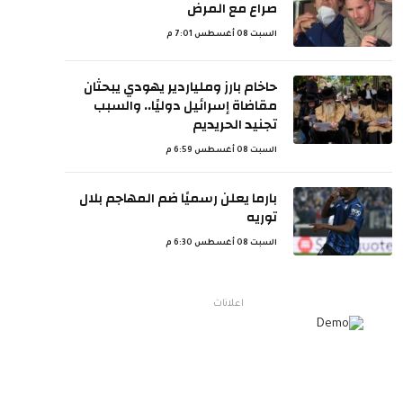
صراع مع المرض
السبت 08 أغسطس 7:01 م
حاخام بارز وملياردير يهودي يبحثان
مقاضاة إسرائيل دوليًا.. والسبب
تجنيد الحريديم
السبت 08 أغسطس 6:59 م
بارما يعلن رسميًا ضم المهاجم بلال
توريه
السبت 08 أغسطس 6:30 م
اعلانات