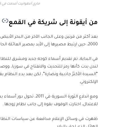
ماري أنطوانيت أعدمت في 16 أكتوبر/تشرين الأول 1793 (غيتي)
من أيقونة إلى شريكة في القمع
بعد أكثر من قرنين وعلى الجانب الآخر من البحر الأبي
2000، حين ارتبط مصيرها إلى الأبد بمصير العائلة الحاكمة في سوريا منذ نحو 30 عاما، زوجة لبشار الأسد.
في البداية، تم تقديم أسماء كوجه جديد ومشرق للنظا
“السيدة الأكثرُ جاذبية ونضارة”، لكن بعد بدء النظا
الإلكتروني.
ومع اندلاع الثورة السورية ف
للاعتدال، اختارت الوقوف بقوة إلى جانب نظام زوجها.
ظهرت في وسائل الإعلام مدافعة عن سياسات النظام، 
الهائل الذي لحق بالبلاد.