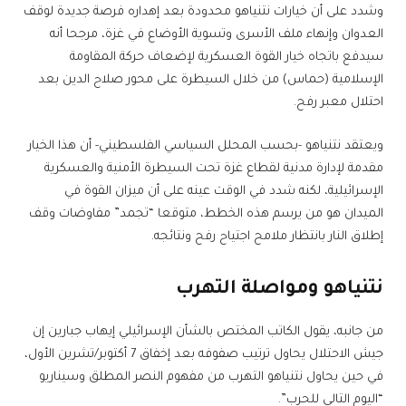
وشدد على أن خيارات نتنياهو محدودة بعد إهداره فرصة جديدة لوقف
العدوان وإنهاء ملف الأسرى وتسوية الأوضاع في غزة، مرجحا أنه
سيدفع باتجاه خيار القوة العسكرية لإضعاف حركة المقاومة
الإسلامية (حماس) من خلال السيطرة على محور صلاح الدين بعد
احتلال معبر رفح.
ويعتقد نتنياهو -بحسب المحلل السياسي الفلسطيني- أن هذا الخيار
مقدمة لإدارة مدنية لقطاع غزة تحت السيطرة الأمنية والعسكرية
الإسرائيلية، لكنه شدد في الوقت عينه على أن ميزان القوة في
الميدان هو من يرسم هذه الخطط، متوقعا “تجمد” مفاوضات وقف
إطلاق النار بانتظار ملامح اجتياح رفح ونتائجه.
نتنياهو ومواصلة التهرب
من جانبه، يقول الكاتب المختص بالشأن الإسرائيلي إيهاب جبارين إن
جيش الاحتلال يحاول ترتيب صفوفه بعد إخفاق 7 أكتوبر/تشرين الأول،
في حين يحاول نتنياهو التهرب من مفهوم النصر المطلق وسيناريو
“اليوم التالي للحرب”.