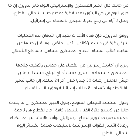
من جانبه، قال الخبير العسكري والإستراتيجي اللواء فايز الدويري إن ما
جرى اليوم في حي الزيتون بمدينة غزة ومخيم جباليا شمالي القطاع،
وقبل 3 أيام في رفح جنوبا، سيعزز الانقسام في إسرائيل.
ووفق الدويري، فإن هذه الأحداث تعيد إلى الأذهان بدء العمليات
شرقي غزة في ديسمبر/كانون الأول الماضي، وما قيل حينها عن
تفكيك كتائب القسام -الجناح العسكري لحماس- بالقاطع الشمالي.
ويرى أن أحاديث إسرائيل عن القضاء على حماس وتفكيك جناحها
العسكري واستعادة الأسرى ذهبت أدراج الرياح، مستدلا بإعلان
جيش الاحتلال إصابة 50 جنديا خلال آخر 24 ساعة، إلى جانب تدمير
ناقلة جند واستهداف 8 دبابات إسرائيلية وفق بيانات القسام.
وحول المشهد الميداني المتوقع، يقول الخبير العسكري إن ما يحدث
حاليا من توسيع دائرة القتال لتشمل كافة أرجاء القطاع هي ترجمة
فعلية لتصريحات وزير الدفاع الإسرائيلي يوآف غالانت، متوقعا انكفاء
وإعادة انتشار للقوات الإسرائيلية لاستيعاب صدمة الخسائر اليوم
شمالي القطاع.