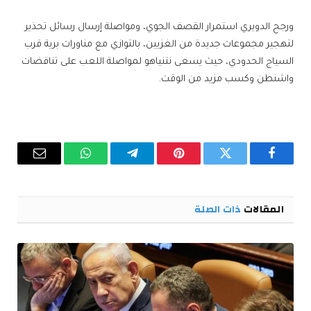
ورجح الدويري استمرار القصف الجوي، ومواصلة إرسال رسائل تحذير
لتهجير مجموعات جديدة من الغزيين، بالتوازي مع مناورات برية قرب
السياج الحدودي، حيث يسعى نتنياهو لمواصلة اللعب على تناقضات
واشنطن وكسب مزيد من الوقت.
فيسبوك
تويتر
بينتيريست
تيلقرام
واتساب
البريد
الإلكترو
المقالات
ذات الصلة