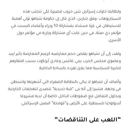
ولطالما حاولت إسرائيل شن حروب قصيرة لكي تتجنب هذه
السيناريوهات -وفق جبارين- الذي قال إن حكومة نتنياهو تولي أهمية
للاستيطان في غزة مستدلا بمشاركة 10 وزراء وأعضاء كنيست في
مؤتمر ذي صلة، في حين غابت أي مشاركة وزارية في مؤتمر حول
الأسرى.
ولفت إلى أن نتنياهو يقلص حجم معارضيه كزعيم المعارضة يائير لبيد
وعضوي مجلس الحرب بيني غانتس وغادي آيزنكوت بسبب افتقارهم
للخبرة السياسية مما يعزز تفرده بالساحة الداخلية.
وأضاف أن نتنياهو لا يبالي بالبطاقة الصفراء التي أشهرتها واشنطن
في وجهه، مشيرا إلى أنه بنى “قبة حديدية” تتصدى للهجمات الخارجية
ويحاول التعامل مع ضغوطات الداخل خاصة أن لديه مشروعا
أيديولوجيا للسيطرة على الأرض و”قومجة” اليمين الإسرائيلي.
“اللعب على التناقضات”