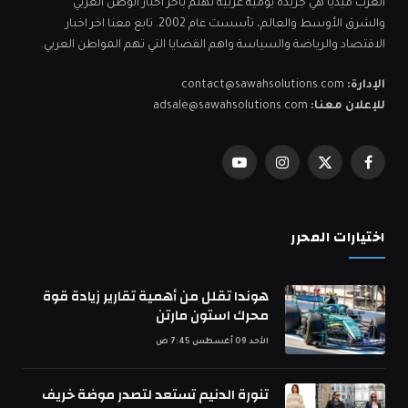
العرب ميديا هي جريدة يومية عربية تهتم بآخر اخبار الوطن العربي
والشرق الأوسط والعالم، تأسست عام 2002. تابع معنا اخر اخبار
الاقتصاد والرياضة والسياسة واهم القضايا التي تهم المواطن العربي.
الإدارة:
contact@sawahsolutions.com
للإعلان معنا:
adsale@sawahsolutions.com
فيسبوك
X
الانستغرام
يوتيوب
(Twitter)
اختيارات المحرر
هوندا تقلل من أهمية تقارير زيادة قوة
محرك استون مارتن
الأحد 09 أغسطس 7:45 ص
تنورة الدنيم تستعد لتصدر موضة خريف