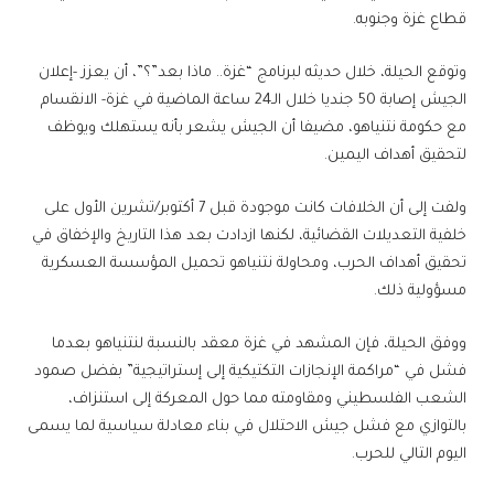
قطاع غزة وجنوبه.
وتوقع الحيلة، خلال حديثه لبرنامج “غزة.. ماذا بعد”؟”، أن يعزز -إعلان
الجيش إصابة 50 جنديا خلال الـ24 ساعة الماضية في غزة- الانقسام
مع حكومة نتنياهو، مضيفا أن الجيش يشعر بأنه يستهلك ويوظف
لتحقيق أهداف اليمين.
ولفت إلى أن الخلافات كانت موجودة قبل 7 أكتوبر/تشرين الأول على
خلفية التعديلات القضائية، لكنها ازدادت بعد هذا التاريخ والإخفاق في
تحقيق أهداف الحرب، ومحاولة نتنياهو تحميل المؤسسة العسكرية
مسؤولية ذلك.
ووفق الحيلة، فإن المشهد في غزة معقد بالنسبة لنتنياهو بعدما
فشل في “مراكمة الإنجازات التكتيكية إلى إستراتيجية” بفضل صمود
الشعب الفلسطيني ومقاومته مما حول المعركة إلى استنزاف،
بالتوازي مع فشل جيش الاحتلال في بناء معادلة سياسية لما يسمى
اليوم التالي للحرب.