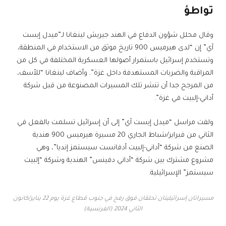
تواطؤ
وقال محلل شؤون الدفاع في الهند جيريش لينغانا لـ”ميدل إيست
آي” إن “لدى هيرميس 900 تاريخ موثق من الاستخدام في المنطقة،
وتستخدم إسرائيل باستمرار أصولها العسكرية المختلفة في كل من
المراقبة والضربات المستهدفة داخل غزة”. وأضاف لينغانا “للأسف،
من المرجح جدا أن تنشر تلك المسيرات المصنوعة من قبل شركة
أداني-إلبيت في غزة”.
ولفت مراسل “ميدل إيست آي” إلى أن إسرائيل تسلمت بالفعل في
الثاني من فبراير/شباط الجاري 20 مسيرة هيرميس 900 هندية
الصنع من شركة “أداني-إلبيت أدفانست سيستمز إنديا”، وهي
مشروع مشترك بين شركة “أداني دفينس” الهندية وشركة “إلبيت
سيستمز” الإسرائيلية.
مسيراتان إسرائيليتان تحلقان فوق رفح في جنوب قطاع غزة يوم 22 يناير/كانون
الثاني 2024 (الفرنسية)