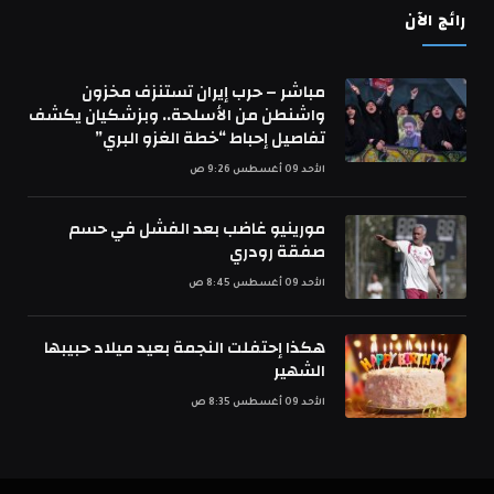
رائج الآن
مباشر – حرب إيران تستنزف مخزون
واشنطن من الأسلحة.. وبزشكيان يكشف
تفاصيل إحباط “خطة الغزو البري”
الأحد 09 أغسطس 9:26 ص
مورينيو غاضب بعد الفشل في حسم
صفقة رودري
الأحد 09 أغسطس 8:45 ص
هكذا إحتفلت النجمة بعيد ميلاد حبيبها
الشهير
الأحد 09 أغسطس 8:35 ص