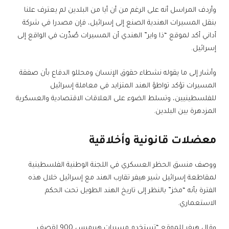
وأردف المراسل أنه على الرغم من أن أيا من البلدين لم يعترف علنا
بنقل المسيرات الهندية الصنع إلى إسرائيل، فإن مصدرا في شركة
أداني أكد لموقع “ذا واير” الهندي أن المسيرات صُدِّرت في الواقع إلى
إسرائيل.
وأشار إلى ما يقوله نشطاء حقوق الإنسان ومحللو الدفاع بأن صفقة
المسيرات تؤكد تواطؤ الهند المتزايد في معاملة إسرائيل
للفلسطينيين، وتسلط الضوء على العلاقات الاقتصادية والعسكرية
المزدهرة بين البلدين.
معضلات قانونية وأخلاقية
ووصف منسق الحظر العسكري في اللجنة الوطنية الفلسطينية
لمقاطعة إسرائيل شير هيفر تقارب الهند مع إسرائيل خلال هذه
الفترة بأنه “مخز” بالنظر إلى تاريخ الهند الطويل تحت الحكم
الاستعماري.
وقال هيفر للموقع “تستخدم مسيرات هيرميس 900 لقصف