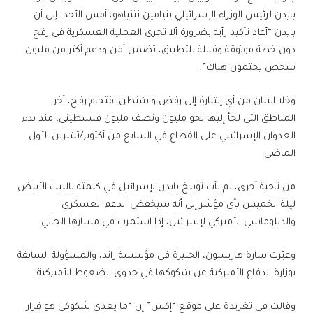
بايدن لرئيس الوزراء الإسرائيلي بنيامين نتنياهو، أمس الأحد، إلى أن
بايدن “أعاد تأكيد رأيه بضرورة ألا تجري العملية العسكرية في رفح
دون خطة موثوقة وقابلة للتطبيق، تضمن أمن ودعم أكثر من مليون
شخص يحتمون هناك”.
وخلا البيان من أي إشارة إلى رفض واشنطن اقتحام رفح، آخر
المناطق التي لجأ إليها نحو مليون ونصف مليون فلسطيني، منذ بدء
العدوان الإسرائيلي على القطاع في السابع من أكتوبر/تشرين الأول
الماضي.
من ناحية أخرى، لم يأت توبيخ بايدن لإسرائيل في كلمته بالبيت الأبيض
ليلة الخميس بأي مؤشر إلى أنه سيخفض الدعم العسكري
والدبلوماسي الأميركي لإسرائيل، إذا استمرت في مسارها الحالي.
وعبّرت سارة هاريسون، الخبيرة في مؤسسة راند، والمسؤولة السابقة
بوزارة الدفاع الأميركية عن شكوكها في جدوى الضغوط الأميركية.
وقالت في تغريدة على موقع “إكس” إن “ما يغذي شكوكي هو قرار