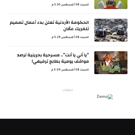
السبت 08 أغسطس 5:30 م
الحكومة الأردنية تعلن بدء أعمال تصميم
تلفريك عمّان
السبت 08 أغسطس 5:29 م
“يا أني يا أنت”.. مسرحية بحرينية ترصد
مواقف يومية بطابع ترفيهي!
السبت 08 أغسطس 5:09 م
اعلانات