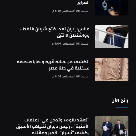
العراق
السبت 08 أغسطس 6:10 م
فانس: إيران تعد بفتح شريان النفط..
وواشنطن لا تثق
السبت 08 أغسطس 6:06 م
الكشف عن جبانة أثرية وبقايا منطقة
سكنية في دلتا مصر
السبت 08 أغسطس 6:01 م
رائج الآن
“تعهّد بالولاء وتدخل في الملفات
الأمنية”.. رئيس ديوان نتنياهو الأسبق
يكشف “أسرار” الأخير وعائلته