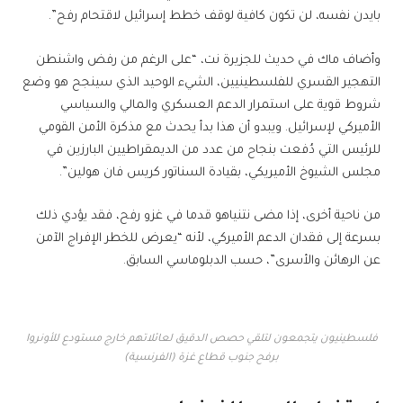
بايدن نفسه، لن تكون كافية لوقف خطط إسرائيل لاقتحام رفح”.
وأضاف ماك في حديث للجزيرة نت، “على الرغم من رفض واشنطن
التهجير القسري للفلسطينيين، الشيء الوحيد الذي سينجح هو وضع
شروط قوية على استمرار الدعم العسكري والمالي والسياسي
الأميركي لإسرائيل. ويبدو أن هذا بدأ يحدث مع مذكرة الأمن القومي
للرئيس التي دُفعت بنجاح من عدد من الديمقراطيين البارزين في
مجلس الشيوخ الأميريكي، بقيادة السناتور كريس فان هولين”.
من ناحية أخرى، إذا مضى نتنياهو قدما في غزو رفح، فقد يؤدي ذلك
بسرعة إلى فقدان الدعم الأميركي، لأنه “يعرض للخطر الإفراج الآمن
عن الرهائن والأسرى”، حسب الدبلوماسي السابق.
فلسطينيون يتجمعون لتلقي حصص الدقيق لعائلاتهم خارج مستودع للأونروا
برفح جنوب قطاع غزة (الفرنسية)