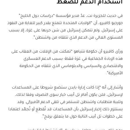
استخدام الدعم للضغط
في حديث للجزيرة نت، عدّ مدير مؤسسة “دراسات دول الخليج”
جورجيو كافيرو، أن “الولايات المتحدة تتمتع بقدر كبير للغاية من النفوذ
على إسرائيل. ولم تتمكن إسرائيل من شن حربها على غزة، إلا بسبب
المستوى العالي من الدعم الذي تتلقاه من واشنطن”.
ورأى كافيرو أن حكومة نتنياهو “تمكنت من الإفلات من العقاب على
هذه الإبادة الجماعية في غزة فقط؛ بسبب الدعم العسكري
والاقتصادي والسياسي والدبلوماسي الذي تتلقاه من الحكومة
الأميركية”.
وأشار إلى أنه “إذا كانت إدارة بايدن ستضع شروطا على المساعدات
لإسرائيل، فلن يكون أمام تل أبيب خيار سوى التصرف وفقا لذلك،
وتلبية متطلبات واشنطن لتستمر في تلقي الدعم الأميركي. وقد
يستلزم ذلك إخبار إسرائيل بأن المساعدات قد تُقطع أو تُجمّد اعتمادا
على خطوات تل أبيب التالية حول ما يتعلق برفح”.