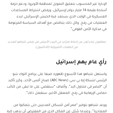
الإدارة غير المحسوب بتعليق التمويل لمنظمة الأونروا، ودعم حزمة
أسلحة بقيمة 14 مليار دولار لإسرائيل، ورفض اشتراط المساعدات
العسكرية في الوقت الذي يستعد فيه الجيش الإسرائيلي لبدء
العمليات في رفح. وكل ذلك يتناقض مع أهداف السياسة المزعومة
في مذكرة الأمن القومي”.
معلقون يتحدثون عن إحباط متزايد في البيت الأبيض من رفض نتنياهو للعديد
من الطلبات الأميركية (الأناضول)
رأي عام يهم إسرائيل
واستهل نتنياهو هذا الأسبوع ظهوره ضيفا على برنامج التوك شو
الرئيس لشبكة إيه بي سي (ABC News) صباح أمس الأحد، وكرر تأكيد
أن “النصر في متناول اليد”، وأضاف “سنقضي على ما تبقى من كتائب
حماس الإرهابية في رفح، المعقل الأخير، سنفعل ذلك”.
ووعد نتنياهو بتوفير “ممر آمن للسكان المدنيين حتى يتمكنوا من
المغادرة”، وعندما سُئل عن المكان الذي من المفترض أن يذهب إليه