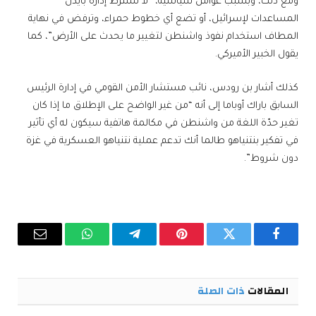
ومع ذلك، وبسبب عوامل سياسية، “لا تشترط إدارة بايدن
المساعدات لإسرائيل، أو تضع أي خطوط حمراء، وترفض في نهاية
المطاف استخدام نفوذ واشنطن لتغيير ما يحدث على الأرض”، كما
يقول الخبير الأميركي.
كذلك أشار بن رودس، نائب مستشار الأمن القومي في إدارة الرئيس
السابق باراك أوباما إلى أنه “من غير الواضح على الإطلاق ما إذا كان
تغير حدّة اللغة من واشنطن في مكالمة هاتفية سيكون له أي تأثير
في تفكير بنتنياهو طالما أنك تدعم عملية نتنياهو العسكرية في غزة
دون شروط”.
فيسبوك
تويتر
بينتيريست
تيلقرام
واتساب
البريد
الإلكترو
المقالات
ذات الصلة