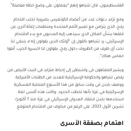
الفلسطينيون، قال نتنياهو إنهم “يعملون على وضع خطة مفصلة”.
ومع تزايد دعوات عدد من أعضاء الكونغرس بضرورة تجنب اقتحام
رفح، الذي يتزامن مع تعبير الأمم المتحدة ومنظمات إغاثة أخرى عن
قلقها بشأن المكان الذي سيذهب إليه المدنيون مع بدء الاقتحام
الإسرائيلي، رد نتنياهو بالقول إن “أولئك الذين يقولون إنه لا ينبغي لنا
تحت أي ظرف من الظروف دخول رفح، يقولون لنا اخسروا الحرب. أبقوا
حماس هناك”.
ويشير المعلقون في واشنطن إلى إحباط متزايد في البيت الأبيض من
رفض نتنياهو والحكومة الإسرائيلية للعديد من الطلبات الأميركية.
ووصف بايدن في وقت سابق من هذا الأسبوع العملية العسكرية
الإسرائيلية في غزة بأنها تخطت الحدود. وكانت هذه أقسى لغة
استخدمها بايدن لانتقاد العدوان الإسرائيلي في غزة منذ 7 أكتوبر/
تشرين الأول 2023، على الرغم من مخاوف من الاقتحام المتوقع.
اهتمام بصفقة الأسرى