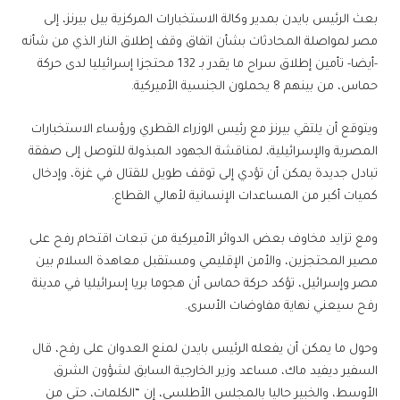
بعث الرئيس بايدن بمدير وكالة الاستخبارات المركزية بيل بيرنز، إلى
مصر لمواصلة المحادثات بشأن اتفاق وقف إطلاق النار الذي من شأنه
-أيضا- تأمين إطلاق سراح ما يقدر بـ 132 محتجزا إسرائيليا لدى حركة
حماس، من بينهم 8 يحملون الجنسية الأميركية.
ويتوقع أن يلتقي بيرنز مع رئيس الوزراء القطري ورؤساء الاستخبارات
المصرية والإسرائيلية، لمناقشة الجهود المبذولة للتوصل إلى صفقة
تبادل جديدة يمكن أن تؤدي إلى توقف طويل للقتال في غزة، وإدخال
كميات أكبر من المساعدات الإنسانية لأهالي القطاع.
ومع تزايد مخاوف بعض الدوائر الأميركية من تبعات اقتحام رفح على
مصير المحتجزين، والأمن الإقليمي ومستقبل معاهدة السلام بين
مصر وإسرائيل، تؤكد حركة حماس أن هجوما بريا إسرائيليا في مدينة
رفح سيعني نهاية مفاوضات الأسرى.
وحول ما يمكن أن يفعله الرئيس بايدن لمنع العدوان على رفح، قال
السفير ديفيد ماك، مساعد وزير الخارجية السابق لشؤون الشرق
الأوسط، والخبير حاليا بالمجلس الأطلسي، إن “الكلمات، حتى من