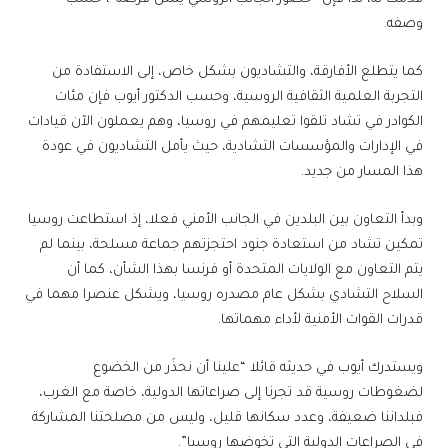
وصفه.
كما يتطلع الأفارقة، والتشاديون بشكل خاص، إلى الاستفادة من
التجربة العلمية الثقافية الروسية، وحسب الدكتور أيوب فإن مئات
الكوادر في تشاد تلقوا تعليمهم في روسيا، وهم يعملون الآن قيادات
في الإدارات والمؤسسات التشادية، حيث يأمل التشاديون في عودة
هذا المسار من جديد.
وبدأ التعاون بين البلدين في الجانب الأمني فعلا، إذ استطاعت روسيا
تمكين تشاد من استعادة جنود احتجزتهم جماعة مسلحة، بينما لم
يتم التعاون مع الولايات المتحدة أو فرنسا بهذا الشأن، كما أن
السلاح التشادي بشكل عام مصدره روسيا، ويشكل عنصرا مهما في
قدرات القوات الأمنية لأداء مهماتها.
ويستدرك أيوب في حديثه قائلا “علينا أن نحذَر من الخضوع
لضغوطات روسية قد تجرنا إلى صراعاتها الدولية، خاصة مع الغرب،
فبلداننا ضعيفة، وعدد سكانها قليل، وليس من مصلحتنا المشاركة
في الصراعات الدولية التي تخوضها روسيا”.