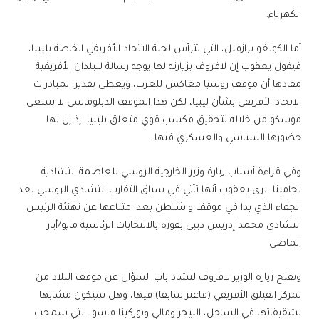
الكهرباء.
أما الكونغو برازفيل، التي تترأس لجنة الاتحاد الأفريقي الخاصة بليبيا،
فيقول يعقوب إن لافروف بزيارته لها يوجه رسالة للبلدان الأفريقية
مفادها أن موقف روسيا معاكس للغرب، ويعطي تقديرا لمبادرات
الاتحاد الأفريقي بشأن ليبيا، لكن هذا الموقف الدبلوماسي لا تسعى
موسكو من خلاله لتحقيق مكسب قوي متعلق بليبيا، إذ إن لها
حضورها السياسي والعسكري فيها.
وفي قراءة أسباب زيارة وزير الخارجية الروسي للعاصمة التشادية
نجامينا، يرى يعقوب أنها تأتي في سياق التقارب التشادي الروسي بعد
الجفاء الذي بدا في موقف واشنطن بعد امتناعها عن تهنئة الرئيس
التشادي محمد إدريس ديبي بفوزه بالانتخابات الرئاسية مايو/أيار
الماضي.
وتفتح زيارة الوزير لافروف لتشاد باب السؤال عن موقف البلاد من
تمركز الفيلق الأفريقي (فاغنر سابقا) فيها، وهل سيكون مشابها
لشقيقاتها في الساحل، النيجر ومالي وبوركينا فاسو، التي سمحت