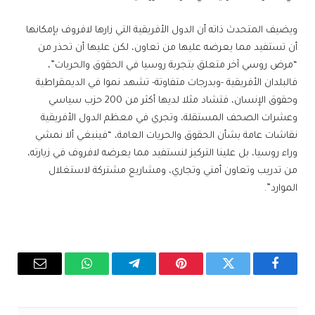
ويضيف المتحدث ذاته أن الدول الأفريقية التي زارها لافروف بإمكانها
أن تستفيد مما يعرضه عليها من تعاون، لكن عليها أن تحذر من
“مرض روسي آخر متعلق بتجربة روسيا في الحقوق والحريات”،
فالبلدان الأفريقية -وبدرجات متفاوتة- تشهد نموا في الديمقراطية
وحقوق الإنسان، فتشاد مثلا لديها أكثر من 200 حزب سياسي
وعشرات الصحف المستقلة، وتجري في معظم الدول الأفريقية
نقاشات عامة بشأن الحقوق والحريات العامة، “فينبغي ألا نمشي
وراء روسيا، بل علينا التركيز لنستفيد مما يعرضه لافروف في زيارته،
من تدريب وتعاون أمني وتجاري، ومشاريع مشتركة لاستغلال
الموارد”.
فيسبوك
تويتر
بينتيريست
تيلقرام
واتساب
البريد
الإلكترو