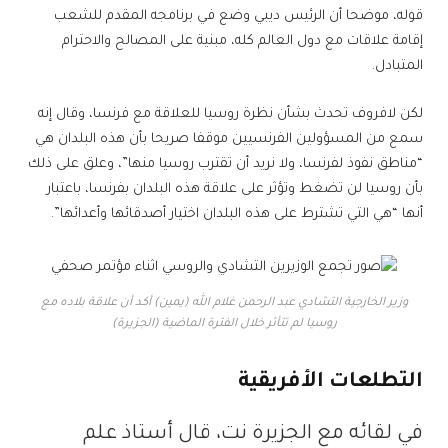
قوله، موضحا أن الرئيس ديبي وضع في برنامجه المقدم للشعب
إقامة علاقات مع دول العالم كله، مبنية على المصالح والاحترام
المتبادل.
لكن لافروف تحدث بشأن نظرة روسيا للعلاقة مع فرنسا، وقال إنه
سمع من المسؤولين الفرنسيين موقفا صريحا بأن هذه البلدان هي
“مناطق نفوذ لفرنسا، ولا نريد أن تقترب روسيا منها”، وعلق على ذلك
بأن روسيا لن تضغط وتؤثر على علاقة هذه البلدان بفرنسا، باعتبار
أنها “هي التي تشترط على هذه البلدان اختيار أصدقائها وأعدائها”.
وزير الخارجية التشادي عبد الرحمن غلام الله (يمين) أكد أن علاقة بلاده مع
روسيا لم تتأثر خلال الفترة الماضية (الجزيرة)
التطلعات الأفريقية
في لقائه مع الجزيرة نت، قال
أستاذ علم