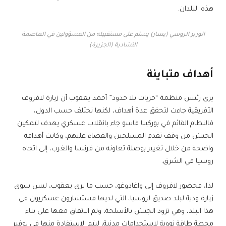
هذه البلدان.
الوزير الروسي (يسار) يسلم على مستقبيله من المسؤولين في العاصمة
التشادية (الجزيرة)
أهداف متباينة
يرى رئيس منظمة “حريات بلا حدود” أحمد يعقوب أن زيارة لافروف
الأفريقية جاءت لتحقق عدة أهداف، لكنها تختلف حسب الدول،
فالنظام القائم في بوركينا فاسو جاء بانقلاب عسكري يهدف لتمكين
الجيش من وقف تقدم المسلحين والقضاء عليهم، وكانت أهدافه
واضحة من خلال تغيير بوصلة تعاونه من فرنسا والغرب، إلى اتجاه
روسيا في الشرق.
لذا، فحضور لافروف إلى واغادوغو، حسب ما يرى يعقوب، ليس سوى
زيارة ودية لبلد صديق لروسيا، التي لديها مستشارون عسكريون في
هذا البلد، وهي تزود الجيش بالأسلحة، وتم الاتفاق معها على بناء
محطة طاقة نووية لاستخدامات مدنية، ليتم الاستفادة منها في توفير