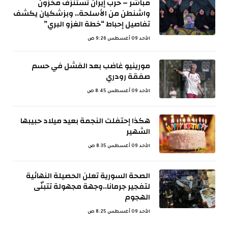
مباشر – حرب إيران تستنزف مخزون
واشنطن من الأسلحة.. وبزشكيان يكشف
تفاصيل إحباط “خطة الغزو البري”
الأحد 09 أغسطس 9:26 ص
مورينيو غاضب بعد الفشل في حسم
صفقة رودري
الأحد 09 أغسطس 8:45 ص
هكذا إحتفلت النجمة بعيد ميلاد حبيبها
الشهير
الأحد 09 أغسطس 8:35 ص
الصحة السورية تعلن الحصيلة النهائية
لتفجير جرمانا..وجهة مجهولة تتبنّى
الهجوم
الأحد 09 أغسطس 8:25 ص