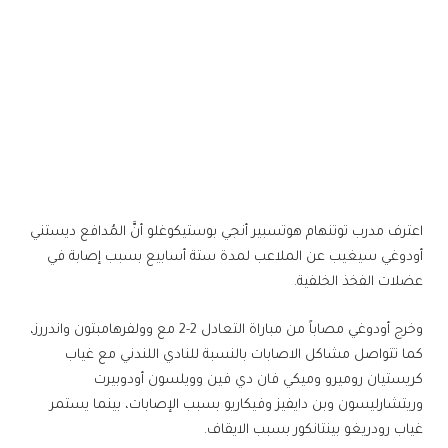
اعترف مدرب ​توتنهام هوتسبير​ أنجي بوستيكوغلو أنَّ المُدافع ديستني
أودوغي سيغيب عن الملاعب لمدة ستة أسابيع بسبب إصابة في
عضلات الفخذ الخلفية.
وخرج أودوغي مصاباً من مباراة التعادل 2-2 مع وولفرهامبتون واندررز،
كما تتواصل مشاكل الاصابات بالنسبة للنادي اللندني مع غياب
كريستيان روميرو وميكي فان دي فين وويلسون أودوبيرت
وريتشارليسون وبن دايفيز وفيكاريو بسبب الإصابات، بينما يستمر
غياب رودريغو بينتانكور بسبب الايقاف.