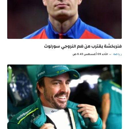
فنربخشة يقترب من ضم النروجي سورلوث
رياضة
الأحد 09 أغسطس 6:43 ص