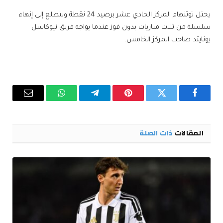
يحتل توتنهام المركز الحادي عشر برصيد 24 نقطة ويتطلع إلى إنهاء
سلسلة من ثلاث مباريات بدون فوز عندما يواجه فريق نيوكاسل
يونايتد صاحب المركز الخامس.
فيسبوك
تويتر
بينتيريست
تيلقرام
واتساب
البريد
الإلكترو
المقالات
ذات الصلة