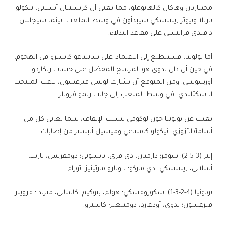
مخيتاريان و​هاكان كالهانوغلو​، مما يعني أن ​كريستيان أسلاني​، ​نيكولو
باريلا​ و​بيوتر زيلينسكي​ سيبدأون في وسط الملعب، بينما سيجلس
دافيدي فرايتسي على مقاعد البدلاء.
أما بولونيا، فسيتطلع إلى الاعتماد على سانتياغو كاسترو في الهجوم،
في حين أن دان ندوي هو المرشح المفضل على حساب ريكاردو
أورسوليني. ومن المتوقع أن يشارك لويس فيرغسون، لاعب المنتخب
الاسكتلندي، في وسط الملعب إلى جانب ريمو فرويلر.
يغيب عن بولونيا جون لوكومي بسبب الإيقاف، بينما يعاني كل من
أسامة الأزوزي، نيكولو كامبياغي وميشيل أيبشير من إصابات.
إنتر (3-5-2): سومر؛ دارميان، دي فري، باستوني؛ دومفريس، باريلا،
أسلاني، زيلينسكي، دي ماركو؛ لاوتارو مارتينيز، تورام.
بولونيا (4-2-3-1): سكوروفسكي؛ هولم، بيوكيم، كاسالي، ميرندا؛ فرويلر،
فيرغسون؛ ندوي، أودغارد، دومينغيز؛ كاسترو.