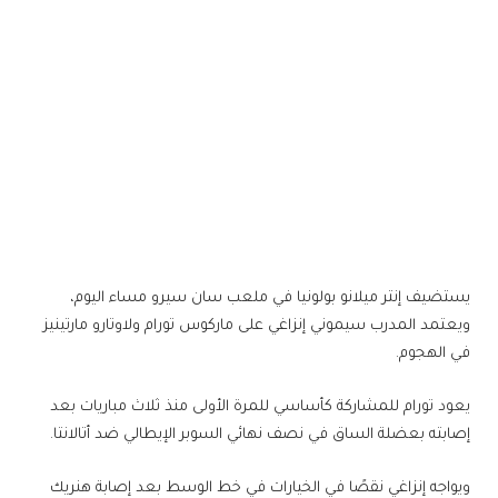
يستضيف ​إنتر ميلانو​ ​بولونيا​ في ملعب سان سيرو مساء اليوم،
ويعتمد المدرب سيموني إنزاغي على ​ماركوس تورام​ و​لاوتارو مارتينيز​
في الهجوم.
يعود تورام للمشاركة كأساسي للمرة الأولى منذ ثلاث مباريات بعد
إصابته بعضلة الساق في نصف نهائي السوبر الإيطالي ضد أتالانتا.
ويواجه إنزاغي نقصًا في الخيارات في خط الوسط بعد إصابة هنريك