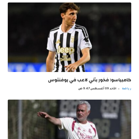
كامبياسو: فخور بأني لاعب في يوفنتوس
رياضة
الأحد 09 أغسطس 9:47 ص