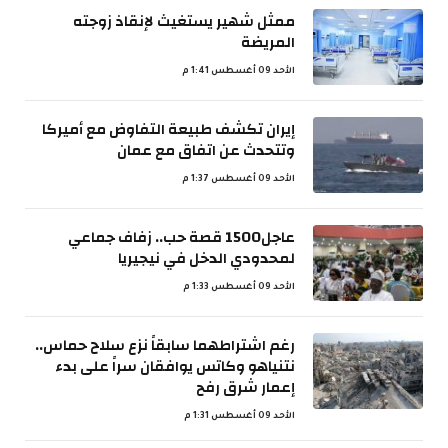
ممثل شهير يستغيث لإنقاذ زوجته
المريضة
الأحد 09 أغسطس 1:41 م
إيران تكشف طبيعة التفاوض مع أميركا
وتتحدث عن اتفاق مع عمان
الأحد 09 أغسطس 1:37 م
عاجل1500 قصة حب.. زفاف جماعي
لمحدودي الدخل في نيجيريا
الأحد 09 أغسطس 1:33 م
رغم اشتراطهما سابقاً نزع سلاح حماس..
نتنياهو وكاتس يوافقان سراً على بدء
إعمار شرق رفح
الأحد 09 أغسطس 1:31 م