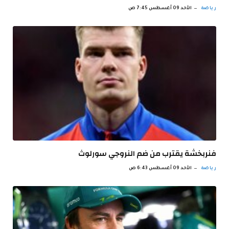
رياضة
الأحد 09 أغسطس 7:45 ص
فنربخشة يقترب من ضم النروجي سورلوث
رياضة
الأحد 09 أغسطس 6:43 ص