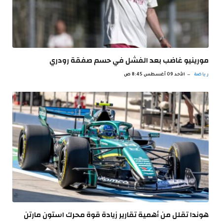
مورينيو غاضب بعد الفشل في حسم صفقة رودري
رياضة
الأحد 09 أغسطس 8:45 ص
هوندا تقلل من أهمية تقارير زيادة قوة محرك استون مارتن