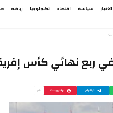
الاخبار
سياسة
اقتصاد
تكنولوجيا
رياضة
صح
يين
 في ربع نهائي كأس إفريقي
تيلقرام
بينتيريست