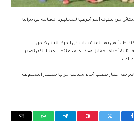
هائي من ​بطولة أمم أفريقيا للمحليين​، المقامة في تنزانيا
وبلغ منتخب المغرب هذا الدور بعدما رفع رصيده إلى 9 نقاط ، أنهى بها المنافسات في المركز الثاني ضمن
ية بثلاثة أهداف مقابل هدف خلف منتخب كينيا الذي تصدر
م مع اختبار صعب أمام ​منتخب تنزانيا​ متصدر المجموعة
فيسبوك
تويتر
بينتيريست
تيلقرام
واتساب
البريد
الإلكتروني