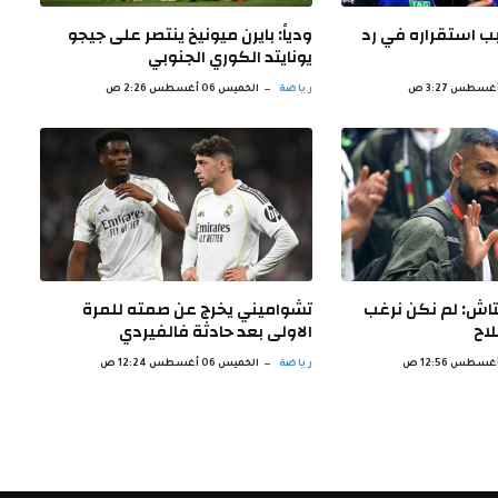
 استقراره في رد
ودياً: بايرن ميونيخ ينتصر على جيجو
يونايتد الكوري الجنوبي
رياضة
الخميس 06 أغسطس 2:26 ص
اش: لم نكن نرغب
تشواميني يخرج عن صمته للمرة
اح
الاولى بعد حادثة فالفيردي
رياضة
الخميس 06 أغسطس 12:24 ص