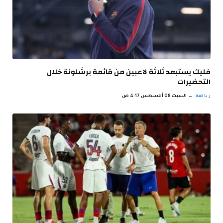
فليك يستبعد ثلاثة لاعبين من قائمة برشلونة خلال
التحضيرات
رياضة
السبت 08 أغسطس 4:17 ص