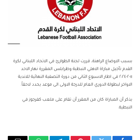
بسبب الاوضاع الراهنة، قررت لجنة الطوارئ في ​الاتحاد اللبناني لكرة
القدم​ تأجيل مباراة ​الاهلي النبطية​ و​طرابلس​ المقررة نهار الاحد
١١-٢-٢٠٢٤ في اطار الاسبوع الثاني من دورة التصفية النهائية للاندية
الاواخر لبطولة الدوري العام للدرجة الاولى الى موعد يحدد لاحقاً.
يذكر أن المباراة كان من المقرر أن تقام على ملعب كفرجوز في
النبطية.