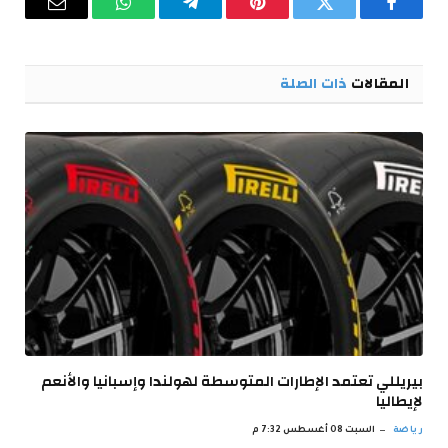
فيسبوك
تويتر
بينتيريست
تيلقرام
واتساب
البريد
الإلكترو
المقالات
ذات الصلة
بيريللي تعتمد الإطارات المتوسطة لهولندا وإسبانيا والأنعم
لإيطاليا
رياضة
السبت 08 أغسطس 7:32 م