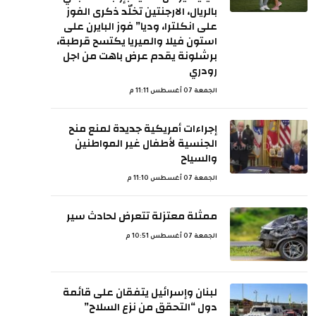
بالريال، الارجنتين تخلّد ذكرى الفوز
على انكلترا، وديا” فوز البايرن على
استون فيلا والميريا يكتسح قرطبة،
برشلونة يقدم عرض باهت من اجل
رودري
الجمعة 07 أغسطس 11:11 م
إجراءات أمريكية جديدة لمنع منح
الجنسية لأطفال غير المواطنين
والسياح
الجمعة 07 أغسطس 11:10 م
ممثلة معتزلة تتعرض لحادث سير
الجمعة 07 أغسطس 10:51 م
لبنان وإسرائيل يتفقان على قائمة
دول “التحقق من نزع السلاح”