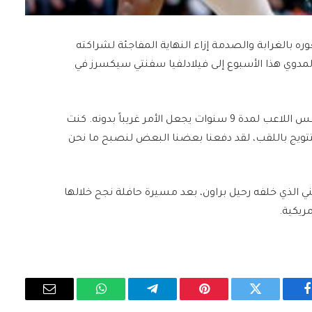
 بالغرابة والصدمة إزاء النهاية المفاجئة لشراكته
المدوي هذا الأسبوع إلى فيلادلفيا سفنتي سيكسرز في
وفي أول تعليق علني له قال تايتوم:” إن اللعب بجوار نفس اللاعب لمدة 9 سنوات يجعل الأمر غريباً بدونه. كنت
تتويج باللقب، لقد دفعنا بعضنا البعض لنصبح ما نحن
 الذي خلفه رحيل براون، بعد مسيرة حافلة نجح خلالها
ريكية.
فيسبوك
تويتر
بينتيريست
تيلقرام
واتساب
البريد