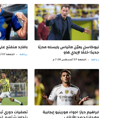
نيوكاسل يعيّن ماتياس يايسله مدربًا
بافارد منفتح على
جديدًا خلفًا لإيدي هاو
رياضة
الجمعة 07 أغسطس 6:07 م
رياضة
الجمعة 07 أغسطس 7:08 م
ابراهيم دياز: اجواء مورينيو إيجابية
تصفيات دوري أبط
وهدفنا حصد الألقاب
يتجاوز شتورم غر