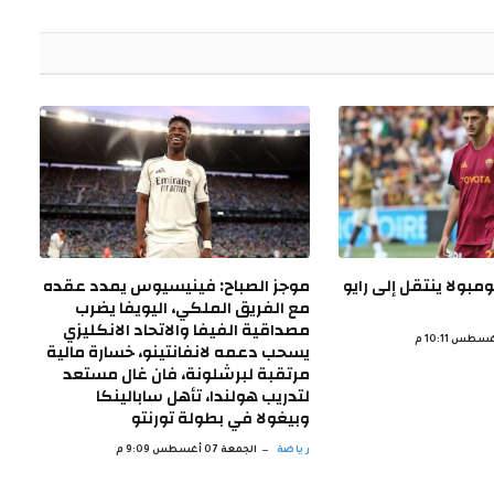
الإلكتروني
مبولا ينتقل إلى رايو
موجز الصباح: فينيسيوس يمدد عقده
مع الفريق الملكي، اليويفا يضرب
مصداقية الفيفا والاتحاد الانكليزي
يسحب دعمه لانفانتينو، خسارة مالية
مرتقبة لبرشلونة، فان غال مستعد
لتدريب هولندا، تأهل سابالينكا
وبيغولا في بطولة تورنتو
رياضة
الجمعة 07 أغسطس 9:09 م