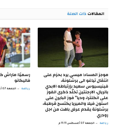
المقالات
ذات الصلة
موجز المساء: ميسي يرد بحزم على
رسميًا: ماراش كو
انتقال تياغو الى برشلونة،
فاليكانو
فينيسيوس سعيد بإرتباطه الابدي
رياضة
الجمعة 07 أغسطس 10:11 م
بالريال، الارجنتين تخلّد ذكرى الفوز
على انكلترا، وديا” فوز البايرن على
استون فيلا والميريا يكتسح قرطبة،
برشلونة يقدم عرض باهت من اجل
رودري
رياضة
الجمعة 07 أغسطس 11:11 م