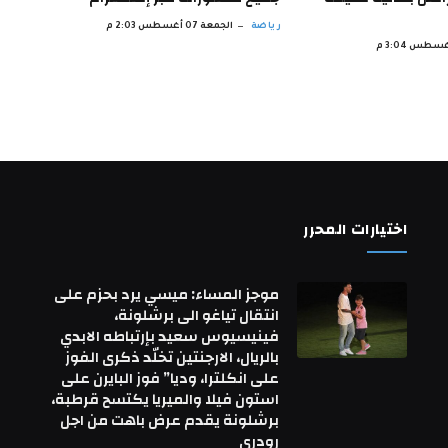
رياضة
الجمعة 07 أغسطس 2:03 م
اختيارات المحرر
موجز المساء: ميسي يرد بحزم على
انتقال تياغو الى برشلونة،
فينيسيوس سعيد بإرتباطه الابدي
بالريال، الارجنتين تخلّد ذكرى الفوز
على انكلترا، وديا” فوز البايرن على
استون فيلا والميريا يكتسح قرطبة،
برشلونة يقدم عرض باهت من اجل
رودري