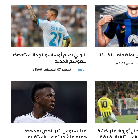
 الانضمام لبنفيكا
نابولي يهزم أوساسونا وديًا استعدادًا
للموسم الجديد
رياضة
الجمعة 07 أغسطس 5:06 م
ال أوروبا: فنربخشة
فينيسيوس يثير الجدل بعد حذف
اتس بثنائية نظيفة
جميع منشوراته عبر إنستغرام