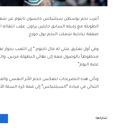
أعرب نجم ​بوسطن سيلتيكس​ ​جايسون تايتوم​ عن شعوره
الطويلة مع زميله السابق جايلين براون، عقب انتقاله 
صفقة تبادلية شملت النجم بول جورج.
محظوظاً بالوصول معه إلى نهائي البطولة مرتين، وال
عليه اليوم”.
وتأتي هذه التصريحات لتعكس حجم الأثر النفسي والفني
الثنائي في قيادة “السيلتيكس” إلى قمة كرة السلة الأم
شاركها.