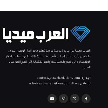
العرب ميديا هي جريدة يومية عربية تهتم بآخر اخبار الوطن العربي
والشرق الأوسط والعالم، تأسست عام 2002. تابع معنا اخر اخبار
الاقتصاد والرياضة والسياسة واهم القضايا التي تهم المواطن
العربي.
الإدارة:
contact@sawahsolutions.com
للإعلان معنا:
adsale@sawahsolutions.com
فيسبوك
X
الانستغرام
يوتيوب
(Twitter)