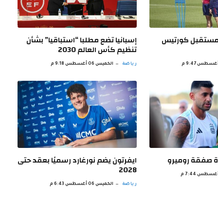
مستقبل كورتيس
إسبانيا تضع مطلبا “استباقيا” بشأن
تنظيم كأس العالم 2030
رياضة
الخميس 06 أغسطس 9:18 م
ة صفقة روميرو
ايفرتون يضم نورغارد رسميًا بعقد حتى
2028
رياضة
الخميس 06 أغسطس 6:43 م