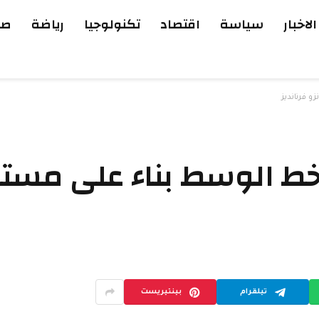
الاخبار
سياسة
اقتصاد
تكنولوجيا
رياضة
صح
 فرنانديز
ط الوسط بناء على مستق
تيلقرام
بينتيريست