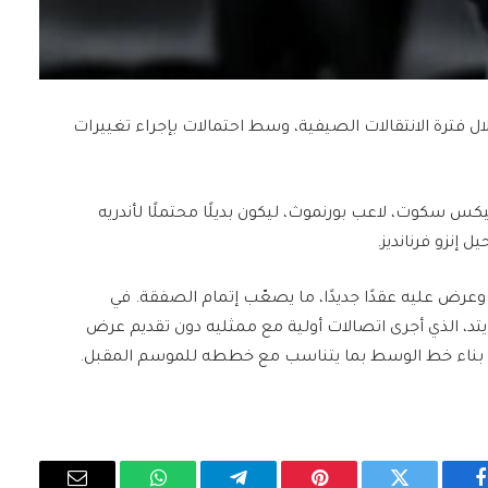
 فترة الانتقالات الصيفية، وسط احتمالات بإجراء تغييرات
س سكوت​، لاعب ​بورنموث​، ليكون بديلًا محتملًا ل​أندريه
 ​إنزو فرنانديز​.
عرض عليه عقدًا جديدًا، ما يصعّب إتمام الصفقة. في
تد، الذي أجرى اتصالات أولية مع ممثليه دون تقديم عرض
 بناء خط الوسط بما يتناسب مع خططه للموسم المقبل.