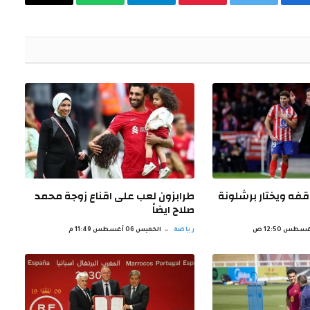
فيسبوك
تويتر
بينتيريست
تيلقرام
واتساب
البريد
الإلكتروني
قفه ويختار برشلونة
طرابزون لعب على اقناع زوجة محمد
صلاح ايضاً
رياضة
الخميس 06 أغسطس 11:49 م