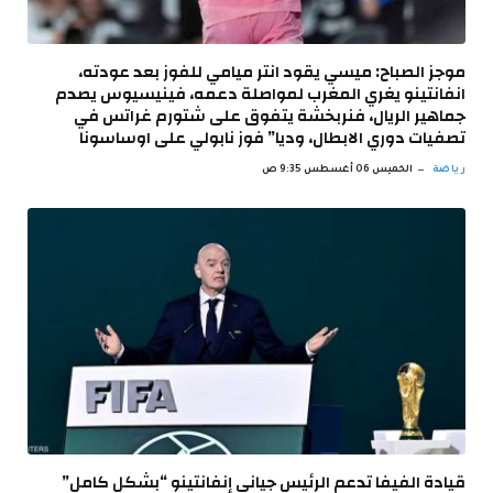
موجز الصباح: ميسي يقود انتر ميامي للفوز بعد عودته،
انفانتينو يغري المغرب لمواصلة دعمه، فينيسيوس يصدم
جماهير الريال، فنربخشة يتفوق على شتورم غراتس في
تصفيات دوري الابطال، وديا” فوز نابولي على اوساسونا
رياضة
الخميس 06 أغسطس 9:35 ص
قيادة الفيفا تدعم الرئيس جياني إنفانتينو “بشكل كامل”