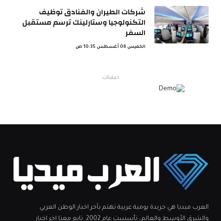
شركات الطيران والفنادق توظيف
التكنولوجيا وستارلينك ترسم مستقبل
السفر
الخميس 06 أغسطس 10:35 ص
اعلانات
العرب ميديا هي جريدة يومية عربية تهتم بآخر اخبار الوطن العربي
والشرق الأوسط والعالم، تأسست عام 2002. تابع معنا اخر اخبار