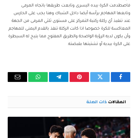
فاصطدمت الكرة بيده اليسرى وتابعت طريقها باتجاه المرمى
وتابعها المهاجم برأسه أيضا داخل الشباك وهنا يجب على الحارس
عند تنفيذ أي ركلة ركنية التمركز على مستوى ثلثي المرمى من الجهة
المعاكسة للكرة خصوصا اذا كانت الركلة تنفذ بالقدم اليمنى للمهاجم
وأن يكون لديه الرؤية الواضحة والطريق المفتوح مما يتيح له السيطرة
على الكرة بيديه أو تشتيتها بقبضته.
فيسبوك
تويتر
بينتيريست
تيلقرام
واتساب
البريد
الإلكترو
المقالات
ذات الصلة