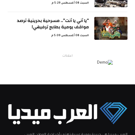
السبت 08 أغسطس 5:29 م
“يا أني يا أنت”.. مسرحية بحرينية ترصد
مواقف يومية بطابع ترفيهي!
السبت 08 أغسطس 5:09 م
اعلانات