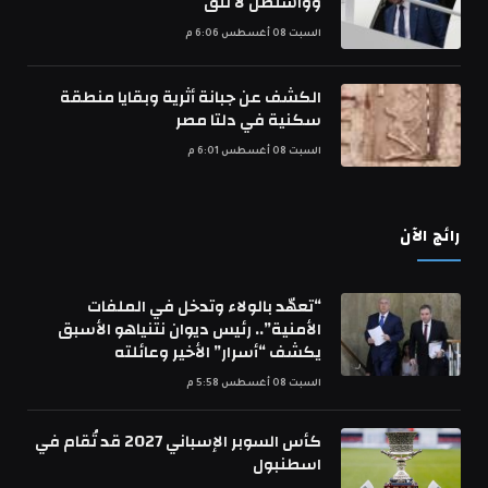
وواشنطن لا تثق
السبت 08 أغسطس 6:06 م
الكشف عن جبانة أثرية وبقايا منطقة
سكنية في دلتا مصر
السبت 08 أغسطس 6:01 م
رائج الآن
“تعهّد بالولاء وتدخل في الملفات
الأمنية”.. رئيس ديوان نتنياهو الأسبق
يكشف “أسرار” الأخير وعائلته
السبت 08 أغسطس 5:58 م
كأس السوبر الإسباني 2027 قد تُقام في
اسطنبول