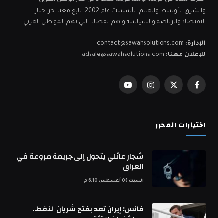
العرب ميديا هي جريدة يومية عربية تهتم بآخر اخبار الوطن العربي
والشرق الأوسط والعالم، تأسست عام 2002. تابع معنا اخر اخبار
الاقتصاد والرياضة والسياسة واهم القضايا التي تهم المواطن العربي.
الإدارة:
contact@sawahsolutions.com
للإعلان معنا:
adsale@sawahsolutions.com
فيسبوك
X
الانستغرام
يوتيوب
(Twitter)
اختيارات المحرر
شجار عائلي يتحول إلى جريمة مروعة في
العراق
السبت 08 أغسطس 6:10 م
فانس: إيران تعد بفتح شريان النفط..