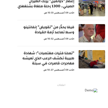
إعصار “دولفين” يربك الطيران
الصيني.. 1300 رحلة ملغاة بشنغهاي
الأحد 09 أغسطس 10:33 ص
فيفا يحذّر من “تقويض” إنفانتينو
وسط تصاعد أزمة القيادة
الأحد 09 أغسطس 10:32 ص
“تصلنا فتيات مغتصبات”: شهادة
طبيبة تكشف الرعب الذي تعيشه
مهاجرات قاصرات في سبتة
الأحد 09 أغسطس 10:27 ص
اعلانات