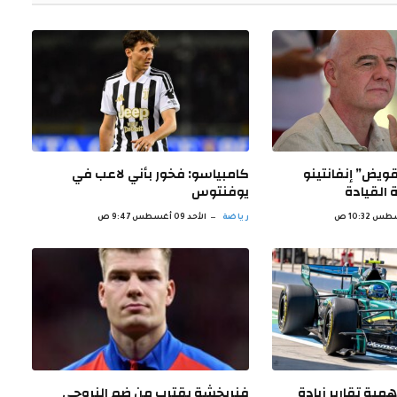
قويض” إنفانتينو
كامبياسو: فخور بأني لاعب في
القيادة
يوفنتوس
رياضة
الأحد 09 أغسطس 9:47 ص
مية تقارير زيادة
فنربخشة يقترب من ضم النروجي