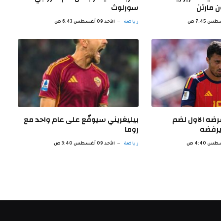
 مارتن
سورلوث
رياضة
الأحد 09 أغسطس 6:43 ص
رضه الاول لضم
بيليغريني سيوقّع على عام واحد مع
يرفضه
روما
رياضة
الأحد 09 أغسطس 3:40 ص