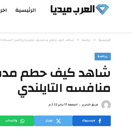
الرئيسية
اخر 
»
»
الرئيسية
رياضة
شاهد كيف حطم مدفيديف مضربه وكاميرا الشبكة امام
رياضة
شاهد كيف حطم مدفيد
منافسه التايلندي
فريق التحرير
الجمعة 17 يناير 2:22 م
فيسبوك
تويتر
واتساب