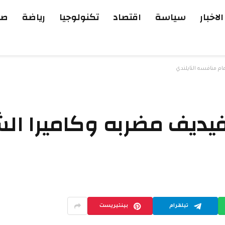
الاخبار
سياسة
اقتصاد
تكنولوجيا
رياضة
صح
 منافسه التايلندي
يف مضربه وكاميرا الش
تيلقرام
بينتيريست