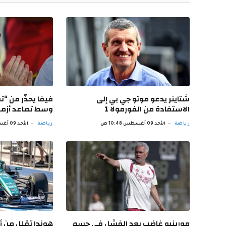
شتاينر يدعو موتو جي بي إلى
فيفا يحذّر من “ت
الاستفادة من الفورمولا 1
وسط تصاعد أزمة 
رياضة
الأحد 09 أغسطس 10:48 ص
رياضة
الأحد 09 أغسطس 10:32 ص
مورينيو غاضب بعد الفشل في حسم
هوندا تقلل من أه