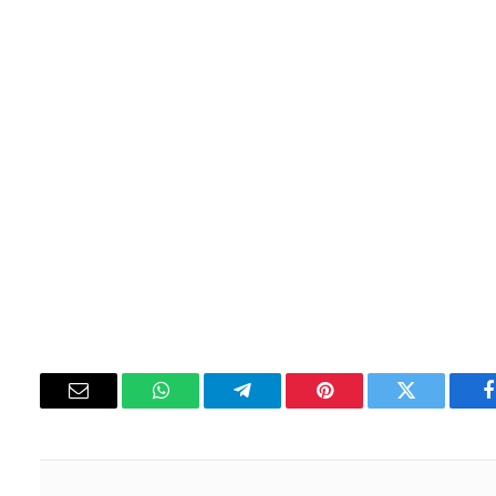
فيسبوك
تويتر
بينتيريست
تيلقرام
واتساب
البريد
الإلكتروني