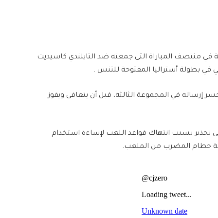
 في منتصف المباراة التي جمعته ضد التايلندي ​كاسيديت
 في ​بطولة أستراليا المفتوحة للتنس​ .
شبكة بعد أن خسر إرساله في المجموعة الثالثة، قبل أن يتعافى ويفوز
ذير بسبب انتهاك قواعد اللعب لإساءة استخدام
الة حطام المضرب من الملعب.