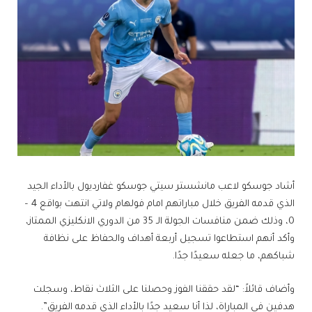
أشاد جوسكو لاعب ​مانشستر سيتي​ ​جوسكو غفارديول​ بالأداء الجيد
الذي قدمه الفريق خلال مباراتهم امام ​فولهام​ ولاتي انتهت بواقع 4 –
0، وذلك ضمن منافسات الجولة الـ 35 من ​الدوري الانكليزي​ الممتاز،
وأكد أنهم استطاعوا تسجيل أربعة أهداف والحفاظ على نظافة
شباكهم، ما جعله سعيدًا جدًا.
وأضاف قائلاً: “لقد حققنا الفوز وحصلنا على الثلاث نقاط، وسجلت
هدفين في المباراة، لذا أنا سعيد جدًا بالأداء الذي قدمه الفريق”.