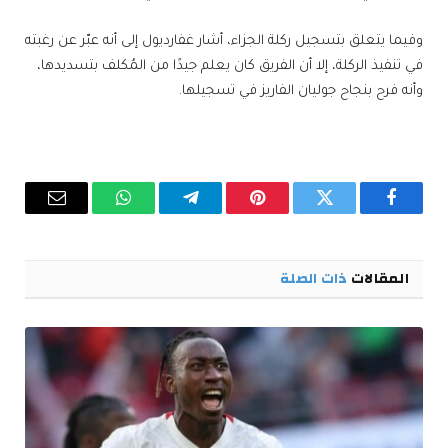
وفيما يتعلق بتسجيل ركلة الجزاء، أشار غفارديول إلى أنه عبّر عن رغبته
في تنفيذ الركلة، إلا أن الفريق كان يعلم جيدًا من المُكلف بتسديدها،
وأنه فرح بنجاح جوليان الفاريز في تسجيلها.
فيسبوك
تويتر
بينتيريست
تيلقرام
واتساب
البريد
الإلكترو
المقالات
ذات الصلة