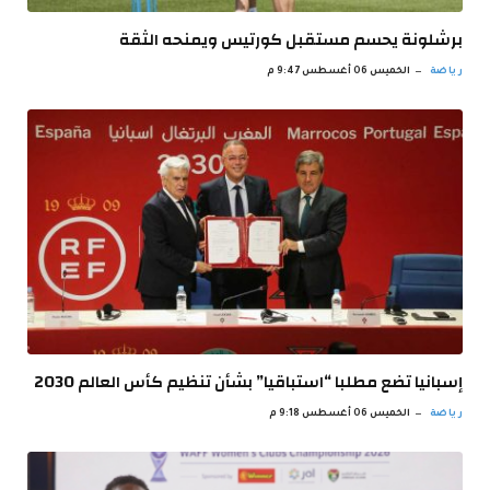
برشلونة يحسم مستقبل كورتيس ويمنحه الثقة
رياضة
الخميس 06 أغسطس 9:47 م
إسبانيا تضع مطلبا “استباقيا” بشأن تنظيم كأس العالم 2030
رياضة
الخميس 06 أغسطس 9:18 م