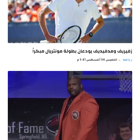
زفيريف ومدفيديف يودعان بطولة مونتريال مبكراً
رياضة
الخميس 06 أغسطس 3:41 م