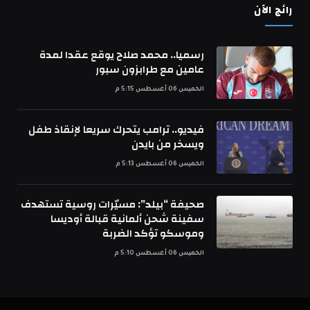
رائج الآن
رسميا.. محمد صلاح يوقع عقدا لمدة
عامين مع طرابزون سبور
الخميس 06 أغسطس 5:15 م
فيديو.. ترامب يتحرك سريعا لإنقاذ طفل
ويسخر من بايدن
الخميس 06 أغسطس 5:13 م
صحيفة “بيلد”: مسيّرات روسية تستهدف
سفينة شحن ألمانية قبالة أوديسا
وموسكو تؤكد الضربة
الخميس 06 أغسطس 5:10 م