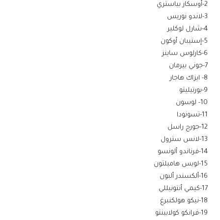
2-أوسكار بياستري
3-لاندو نوريس
4-شارل لوكلير
5-إستيبان أوكون
6-كارلوس ساينز
7-جوني بيرمان
8- ايزاك هاجار
9-بورتيليتو
10- لوسون
11-تسونودا
12-جورج راسل
13-لانس سترول
14-فرناندو ألونسو
15-لويس هاميلتون
16-ألكسندر ألبون
17-كيمي أنتونيللي
18-نيكو هولكنبرغ
19-فرانكو كولابينتو