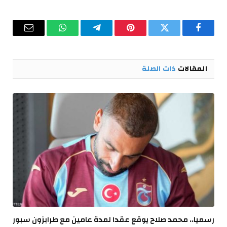
فيسبوك
تويتر
بينتيريست
تيلقرام
واتساب
البريد
الإلكترو
المقالات
ذات الصلة
رسميا.. محمد صلاح يوقع عقدا لمدة عامين مع طرابزون سبور