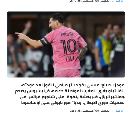
رياضة
الخميس 06 أغسطس 10:36 ص
موجز الصباح: ميسي يقود انتر ميامي للفوز بعد عودته،
انفانتينو يغري المغرب لمواصلة دعمه، فينيسيوس يصدم
جماهير الريال، فنربخشة يتفوق على شتورم غراتس في
تصفيات دوري الابطال، وديا” فوز نابولي على اوساسونا
رياضة
الخميس 06 أغسطس 9:35 ص