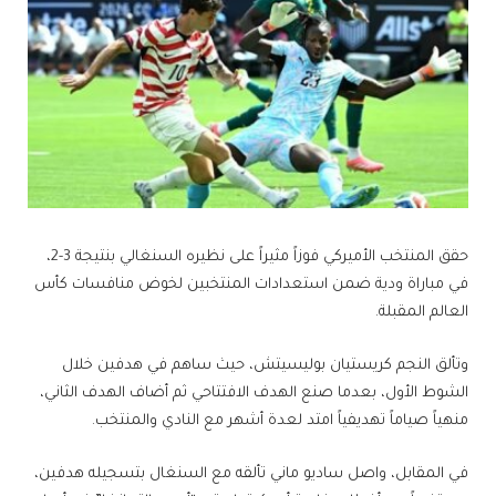
حقق ​المنتخب الأميركي​ فوزاً مثيراً على نظيره السنغالي بنتيجة 3-2،
في مباراة ودية ضمن استعدادات المنتخبين لخوض منافسات ​كأس
العالم​ المقبلة.
وتألق النجم ​كريستيان بوليسيتش​، حيث ساهم في هدفين خلال
الشوط الأول، بعدما صنع الهدف الافتتاحي ثم أضاف الهدف الثاني،
منهياً صياماً تهديفياً امتد لعدة أشهر مع النادي والمنتخب.
في المقابل، واصل ​ساديو ماني​ تألقه مع السنغال بتسجيله هدفين،