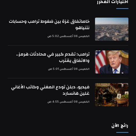
اختيارات المحرر
خاصاتفاق غزة بين ضغوط ترامب وحسابات
نتنياهو
الخميس 06 أغسطس 5:02 ص
ترامب: تقدم كبير في محادثات هرمز..
والاتفاق يقترب
الخميس 06 أغسطس 5:01 ص
فيديو. دبلن تودع المغني وكاتب الأغاني
غلين هانسارد
الخميس 06 أغسطس 4:55 ص
رائج الآن