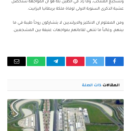
وتشجيع المنتخب، وما زاد في الطين بلّة هو ان المواجهة ستحصل
عشية الذكرى السنوية الاولى لوفاة ملكة بريطانيا اليزابيث.
ومن المعلوم ان الانكليز والايرلنديين لا يتشاركون روحاً طيبة في ما
بينهم، وغالباً ما تنتهي لقاءاتهم بمواجهات عنيفة بين المشجعين.
فيسبوك
تويتر
بينتيريست
تيلقرام
واتساب
البريد
الإلكترو
المقالات
ذات الصلة