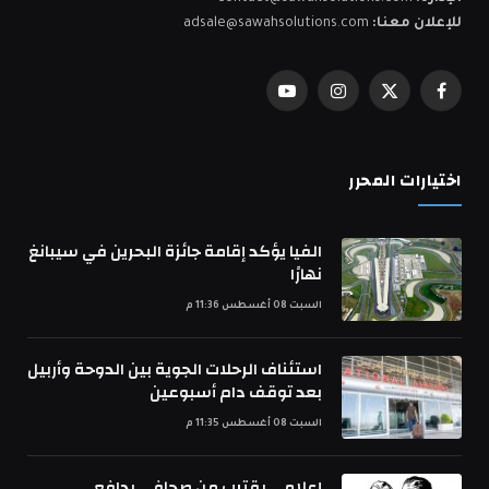
للإعلان معنا:
adsale@sawahsolutions.com
فيسبوك
X
الانستغرام
يوتيوب
(Twitter)
اختيارات المحرر
الفيا يؤكد إقامة جائزة البحرين في سيبانغ
نهارًا
السبت 08 أغسطس 11:36 م
استئناف الرحلات الجوية بين الدوحة وأربيل
بعد توقف دام أسبوعين
السبت 08 أغسطس 11:35 م
إعلامي يقترب من صحافي بدافع