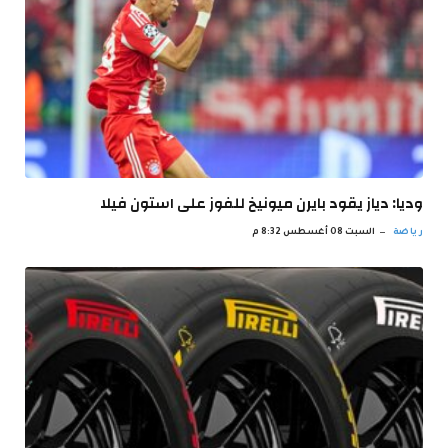
وديا: دياز يقود بايرن ميونيخ للفوز على استون فيلا
رياضة
السبت 08 أغسطس 8:32 م