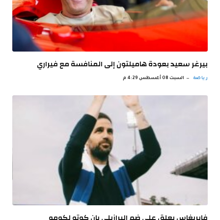
بيرغر سعيد بعودة هاميلتون إلى المنافسة مع فيراري
رياضة
السبت 08 أغسطس 4:29 م
فابريغاس يعلق على ضم البرازيلي يان كوتو لكومو