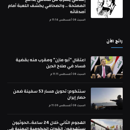
المصلحة .. والصحافي يكشف اللعبة أمام
أصدقائه
السبت 08 أغسطس 11:14 م
رائج الآن
اعتقال “أبو مازن” ومقرب منه بقضية
فساد في صلاح الدين
السبت 08 أغسطس 11:11 م
سنتكوم: تحويل مسار 53 سفينة ضمن
حصار إيران
السبت 08 أغسطس 11:09 م
الهجوم الثاني خلال 24 ساعة..الحوثيون
يستهدفون القوات الحكومية اليمنية في