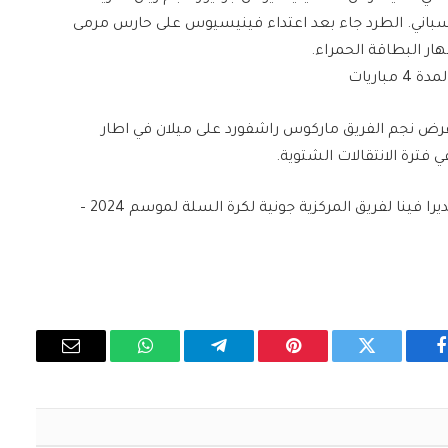
لإسباني​. الطرد جاء بعد اعتداء فينيسيوس على حارس مرمى
ار البطاقة الحمراء.
اريات
ض نجم الفريق ​ماركوس راشفورد​ على ​ميلان​ في اطار
 فترة الانتقالات الشتوية.
اعلنت مصادر صحفية ان المدرب ​مروان خليل​ اصبح مديرا فينا لفريق ​المركزية جونية​ لكرة السلة لموسم 2024 –
فيسبوك
تويتر
بينتيريست
تيلقرام
واتساب
البريد
الإلكتروني