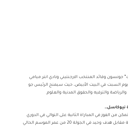
ونسون وقائد المنتخب الارجنتيني ونادي انتر ميامي ​​
 يوم السبت في البيت الأبيض، حيث سيمنح الرئيس ​جو
ة نيوكاسل…
كن من الفوز في المباراة الثانية على التوالي في ​الدوري
الانكليزي الممتاز​، اثر الفوز على ​​وست هام يونايتد​​ برباعية مقابل هدف وحيد في الجولة 20 من عمر الموسم الحالي