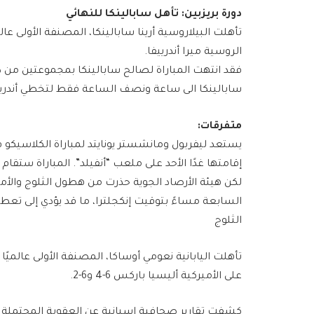
دورة بريزبين: تأهل سابالينكا للنهائي
تأهلت البيلاروسية ​أرينا سابالينكا​، المصنفة الأولى عال
الروسية ​ميرا أندرييفا​.
سابالينكا الى ساعة ونصف الساعة فقط لتخطي أندريي
متفرقات:
يستعد ​ليفربول​ و​مانشستر يونايتد​ لمباراة الكلاسيكو ف
إقامتها غدًا الأحد على ملعب “أنفيلد”. المباراة ستقام ب
لكن هيئة الأرصاد الجوية حذرت من هطول الثلوج والأم
السابعة مساءً بتوقيت إنكجلترا، ما قد يؤدي إلى تعط
الثلوج
تأهلت اليابانية ​نعومي أوساكا​، المصنفة الأولى عالميًا س
على الأميركية ​أليسيا باركس​ 6-4 و6-2.
كشفت تقارير صحافية إسبانية عن العقوبة المحتملة الت