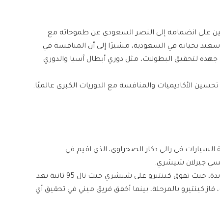
مين على انضمامه إلى ​النصر​ السعودي عن طموحاته مع
ه سعيد بحياته في السعودية، مشيرًا إلى أن المنافسة في
 جهده لتحقيق البطولات، مثل ​دوري أبطال آسيا​ و​الدوري
حسين الأكاديميات والمنافسة مع الدوريات الكبرى عالميًا.
ئة السيارات في ​رالي دكار​ الصحراوي، الذي اقيم في
نسي جيرلان شيشري.
وفي المرحلة الخاصة حول بيشة شهدت منافسة شديدة، حيث تفوق كينتيرو على شيشري حيث نال 95 ثانية بعد
فاز كينتيرو بالمرحلة، بينما أخفق فريق ميني في تحقيق أي