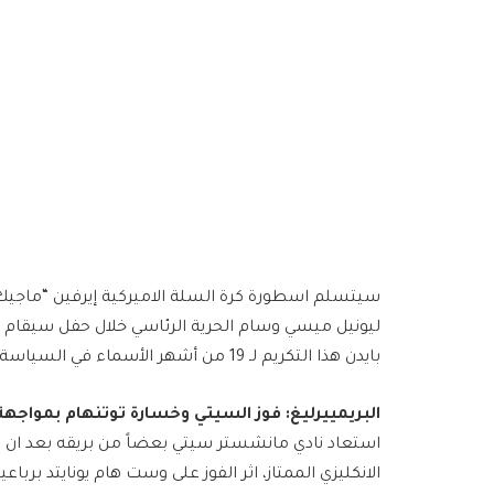
سيتسلم اسطورة كرة السلة الاميركية إيرفين “ماجيك” ج
ليونيل ميسي​​ وسام الحرية الرئاسي خلال حفل سيقام
بايدن​ هذا التكريم لـ 19 من أشهر الأسماء في السياسة والرياضة والترفيه والحقوق المدنية والعلوم.
البريمييرليغ: فوز السيتي وخسارة توتنهام بمواجه
استعاد نادي ​​مانشستر سيتي​​ بعضاً من بريقه بعد ان تم