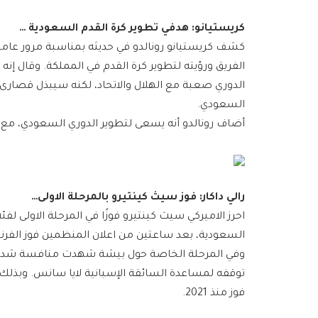
كريستيانو: هدفي تطوير كرة القدم السعودية …
كشف ​​كريستيانو رونالدو​​ في حديثه بمناسبة مرور عا
الفريق ورؤيته لتطوير كرة القدم في المملكة. وقال إن
الدوري صعبة مع ​الهلال​ و​الاتحاد​، لكنه سيبذل قصارى
السعودي​.
أضاف رونالدو أنه يسعى لتطوير الدوري السعودي، مع ت
​رالي داكار​: فوز سيث كينتيرو بالمرحلة الاولى…
احرز الاميركي ​سيث كينتيرو​ فوزًا في المرحلة الاولى لف
السعودية، بعد ساعتين من اعلان المنظمين فوز الفر
توقفه لمساعدة السائقة الإسبانية لايا سانس. وبذلك، 
فوز منذ 2021.