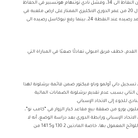
على ارض ملعب الاتحاد، ليرفع بذلك السيتي رصيده من النقاط الى 34، وفشل نادي ​توتنهام هوتسبير​ في الحفاظ
على تقدمه خلال استقباله ​نيوكاسل يونايتد​ في الجولة ال 20 من عمر ​الدوري الانكليزي الممتاز​ على ارض ملعبه في
توتنهام ارينا، ليسقط بهدفين مقابل هدف وحيد ويتجمد رصيده عند النقطة 24، بينما رفع نيوكاسل رصيده الى
وري الايطالي لكرة القدم​، خطف فريق ​امبولي​ تعادلًا صعبًا في المباراة التي
سجيل ​​داني أولمو​​ و​باو فيكتور​ ضمن قائمة ​برشلونة​ لهذا
كان تم حذف اللاعبين من القائمة في 1 كانون الثاني بسبب عدم تقديم برشلونة الضمانات المالية
ادي للجوء إلى الاتحاد الإسباني.
د تقديم برشلونة ضمانات مالية إضافية تمثل 28 مليون يورو من صفقة بيع مقاعد كبار الزوار في “​كامب نو​”،
لاتحاد الإسباني ورابطة الدوري بعد دراسة الوضع، أنه لا
يمكن تسجيل اللاعبين في برشلونة هذا الموسم وفقًا للوائح المعمول بها، خاصة المادتين 130.2 و141.5 من