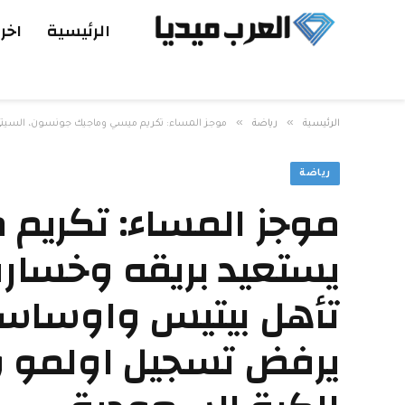
الرئيسية
اخر 
»
»
الرئيسية
رياضة
موجز المساء: تكريم ميسي وماجيك جونسون، السيتي يستع
رياضة
موجز المساء: تكريم
يستعيد بريقه وخسارة 
تأهل بيتيس واوساسون
يرفض تسجيل اولمو وفي