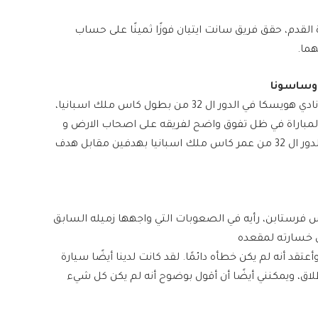
وري الفرنسي لكرة القدم​، حقق فريق ​سانت ايتيان​ فوزًا ثمينًا على حساب
اوساسونا
قاد لاعب نادي ​ريال بيتيس​ ايسكو فريقه الى الفوز على نادي ​هويسكا​ في الدور ال 32 من بطول ​كاس ملك اسبانيا​،
المباراة في ظل تفوق واضح لفريقه على اصحاب الارض و
فاز نادي ​اوساسونا​ على مستضيفه نادي ​تينيريفي​ في الدور ال 32 من عمر ​كاس ملك اسبانيا​ بهدفين مقابل هدف
ق فريق ​رد بل​ ​​ماكس فرستابن​​، رأيه في الصعوبات التي واجهها زميله السابق ​
عتقد أنه لم يكن خطأه دائمًا. لقد كانت لدينا أيضًا سيارة
طلاق، ويمكنني أيضًا أن أقول بوضوح أنه لم يكن كل شيء