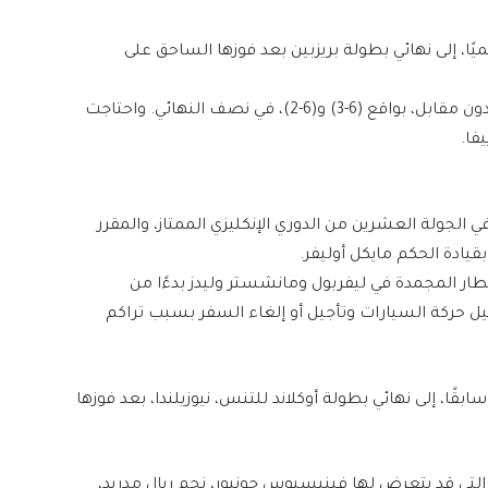
ميًا، إلى نهائي ​بطولة بريزبين​ بعد فوزها الساحق على
فقد انتهت المباراة لصالح سابالينكا بمجموعتين من دون مقابل، بواقع (6-3) و(6-2)، في نصف النهائي. واحتاجت
فا.
ي الجولة العشرين من ​الدوري الإنكليزي الممتاز​، والمقرر
قيادة الحكم ​مايكل أوليفر​.
طار المجمدة في ليفربول ومانشستر وليدز بدءًا من
يل حركة السيارات وتأجيل أو إلغاء السفر بسبب تراكم
ابقًا، إلى نهائي ​بطولة أوكلاند للتنس​، نيوزيلندا، بعد فوزها
ي قد يتعرض لها ​فينيسيوس جونيور​، نجم ​ريال مدريد​،