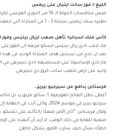
الليغ ١: فوز سانت ايتيان على ريمس
ضمن منافسات الجولة الـ 16 من ​الد
نظيره ​ستاد ريمس​ بنتيجة 3 – 1 في المباراة التي جمعتهما.
كأس ملك اسبانيا: تأهل صعب لريال بيتيس وفوز 
بعد ان نجح من تسجيل هدف المباراة الوحيد في هذه 
وحيد على ارض ملعب سانت كروز دي تينيريفي.
فرستابن يدافع عن سيرجيو بيريز…
أعطى بطل العالم للفورمولا 1، سائ
سرجيو بيريز​ في موسم 2024، والتي أدت في النهاية إلى خسارته لمقعده
وقال فرستابن: “كان الأمر صعبًا بالتأكيد على تشيكو، وأ
صعبة للغاية في ذلك الوقت. لا أريد أن أنتقده على الإ
خطأه بشأن كيف سارت الأمور بشكل خاطئ.