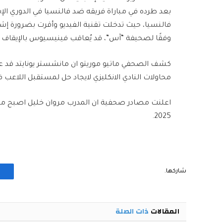
بعد طرده في مباراة فريقه ضد ​فالنسيا​ في ​الدوري ا
فالنسيا، حيث تدخلت تقنية الفيديو وأقرت بضرورة إشه
وفقًا لصحيفة “آس”، قد يُعاقب فينيسيوس بالإيقاف لمدة 4 مب
كشف الصحفي ماتيو موريتو ان ​مانشستر يونايتد​ قد عر
محاولات النادي الانكليزي لايجاد حل لمستقبل اللاعب في
2025.
شاركها.
المقالات
ذات الصلة