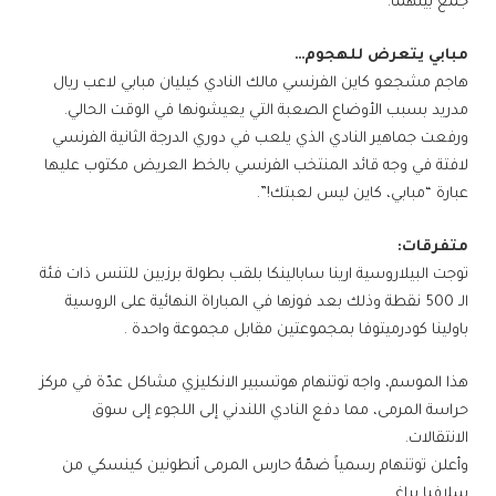
جمع بينهما.
​مبابي​ يتعرض للهجوم…
هاجم مشجعو ​كاين الفرنسي​ مالك النادي ​كيليان مبابي​ لاعب ​ريال
مدريد​ بسبب الأوضاع الصعبة التي يعيشونها في الوقت الحالي.
ورفعت جماهير النادي الذي يلعب في دوري الدرجة الثانية الفرنسي
لافتة في وجه قائد المنتخب الفرنسي بالخط العريض مكتوب عليها
عبارة “مبابي، كاين ليس لعبتك!”.
متفرقات:
توجت البيلاروسية ​ارينا سابالينكا​ بلقب بطولة برزبين للتنس ذات فئة
الـ 500 نقطة وذلك بعد فوزها في المباراة النهائية على الروسية ​
باولينا كودرميتوفا​ بمجموعتين مقابل مجموعة واحدة .
هذا الموسم، واجه ​توتنهام هوتسبير​ الانكليزي مشاكل عدّة في مركز
حراسة المرمى، مما دفع النادي اللندني إلى اللجوء إلى سوق
الانتقالات.
وأعلن توتنهام رسمياً ضمّهُ حارس المرمى ​أنطونين كينسكي​ من
سلافيا براغ.