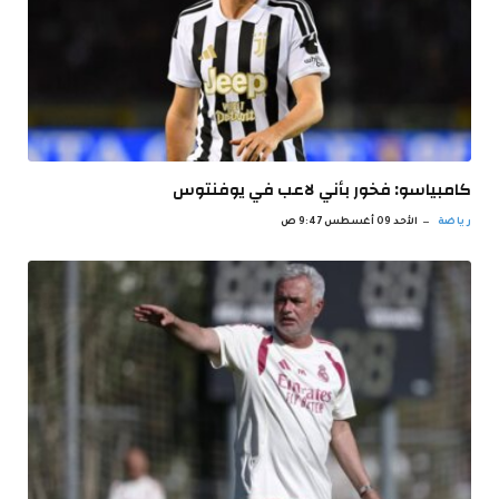
كامبياسو: فخور بأني لاعب في يوفنتوس
رياضة
الأحد 09 أغسطس 9:47 ص