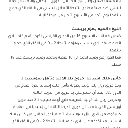
جمعتهما ضمن إطار الجولة 19 من ​الدوري الايطالي​ وانتهت مواجهة ​
ليتشي​ ضد ضيفه ​جنوى​ بنتيجة التعادل السلبي في اللقاء الذي جمع
بينهما يوم الأحد في الأسبوع الأخير من مرحلة الإياب.
الليغ١: انجيه يهزم بريست
ضمن فعاليات الاسبوع 16 من ​الدوري الفرنسي​ لكرة القدم فاجأ نادي
​انجيه​ ضيفه نادي ​بريست​ وهزمه بنتيجة 2 – 0 في اللقاء الذي جمع
بينهما.
هذا الفوز رفع رصيد انجيه الى 16 نقطة وتجمد رصيد بريست عند 19
نقطة.
​كأس ملك اسبانيا:​ خروج بلد الوليد وتأهل سوسييداد
ودّع فريق ​ريال بلد الوليد​ بطولة ​كأس ملك إسبانيا​ لكرة القدم من
الدور الـ32، بعد أن خسر على يد فريق من الدرجة الثالثة.
وتعرض ريال بلد الوليد للهزيمة خارج أرضه بنتيجة 3-2 ضد فريق ​
أورينسي​ الذي يلعب في دوري الدرجة الثالثة في إسبانيا في مفاجأة
كبيرةوضمن نادي ريال ​سوسييداد​ تاهله للدور المقبل من كاس ملك
اسبانيا بعد تفوقه على نادي بونفيرادينا بنتيجة 2 – 0 في اللقاء الذي