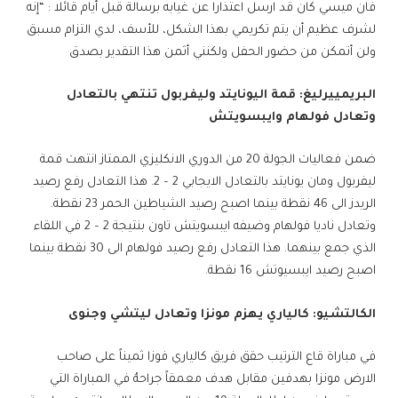
فان ميسي كان قد ارسل اعتذارا عن غيابه برسالة قبل أيام قائلا : “إنه
لشرف عظيم أن يتم تكريمي بهذا الشكل، للأسف، لدي التزام مسبق
ولن أتمكن من حضور الحفل ولكنني أثمن هذا التقدير بصدق
البريمييرليغ: قمة اليونايتد و​ليفربول​ تنتهي بالتعادل
وتعادل فولهام وايبسويتش
ضمن فعاليات الجولة 20 من ​الدوري الانكليزي​ الممتاز انتهت قمة
ليفربول و​مان يونايتد​ بالتعادل الايجابي 2 – 2. هذا التعادل رفع رصيد
الريدز الى 46 نقطة بينما اصبح رصيد الشياطين الحمر 23 نقطة.
وتعادل ناديا ​فولهام​ وضيفه ​ايبسويتش​ تاون بنتيجة 2 – 2 في اللقاء
الذي جمع بينهما. هذا التعادل رفع رصيد فولهام الى 30 نقطة بينما
اصبح رصيد ايبسيوتش 16 نقطة.
الكالتشيو: كالياري يهزم مونزا وتعادل ليتشي وجنوى
في مباراة قاع الترتيب حقق فريق ​كالياري​ فوزا ثميناً على صاحب
الارض مونزا بهدفين مقابل هدف معمقاً جراحهُ في المباراة التي