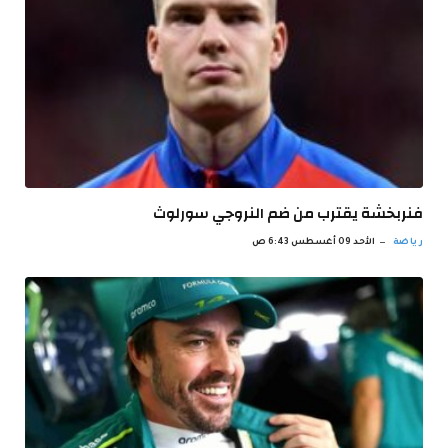
فنربخشة يقترب من ضم النروجي سورلوث
رياضة
الأحد 09 أغسطس 6:43 ص