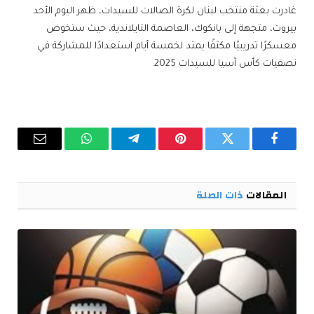
غادرت بعثة ​منتخب لبنان لكرة الصالات للسيدات​، ظهر اليوم الأحد
بيروت، متجهة إلى ​بانكوك​، العاصمة التايلاندية، حيث ستخوض
معسكرًا تدريبيًا مكثفًا يمتد لخمسة أيام استعدادًا للمشاركة في
تصفيات كأس آسيا للسيدات 2025.
فيسبوك
تويتر
بينتيريست
تيلقرام
واتساب
البريد
الإلكترو
المقالات
ذات الصلة