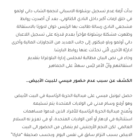
بدأت أزمة عدم تسجيل ​برشلونة​ الاسباني لنجمهِ الشاب ​داني اولمو​
في خلق ازمات أكبر داخل النادي الكتالوني، بعد أن أصدرت روابط
مشجعي النادي رسالة طالبت بها الرئيس ​خوان لابورتا​ بالاستقالة.
وظهرت مشكلة برشلونة مؤخراً بعدم قدرته على تسجيل اللاعبان
داني أولمو وباو فيكتور، إلى جانب العديد من التجاوزات المالية وأخرى
اداريّة الأخرى الّتي تحدّثت عنها روابط البارشا.
وجاء في نص البيان مطالبة لمجلس إدارة البلوغرانا بتقديم
استقالتهم وأنّ الأمر ليّس سهلاً على الجماهير
الكشف عن سبب عدم حضور ​ميسي​ للبيت الأبيض…
حصل ​ليونيل ميسي​ على ميدالية الحرية الرئاسية في البيت الأبيض
وهو أرفع وسام مدني في الولايات المتحدة يتم تسليمه.
وتُمنح ميدالية الحرية الرئاسية للأفراد الذين قدموا مساهمات
استثنائية في ازدهار أو أمن الولايات المتحدة، أو في تعزيز نه السلام
العالمي. لكن النجم الأرجنتيني لم يتمكن من الحضور الى البيت
الابيض بسبب التزام سابق في نفس اليوم. وبحسب صحيفة “ماركا”