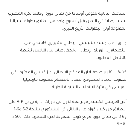
انسحبت اليابانية ​ناعومي أوساكا​ من نهائي ​دورة اوكلاند​ لكرة المضرب
بسبب إصابة في البطن قبل أسبوع واحد من انطلاق بطولة أستراليا
المفتوحة أولى البطولات الأربع الكبرى.
وافق لاعب وسط ​تشيلسي​ الإيطالي ​تشيزاري كاسادي​ على
الانضمام إلى ​تورينو​ الإيطالي. والمفاوضات بين الناديين نشطة
بالشكل المطلوب
كشفت تقارير صحفية ان المدافع الايطالي ​لويز فيليبي​ المحترف في
صفوف ​الاتحاد السعودي​ بصدد الانضمام لصفوف ​مارسيليا
الفرنسي​ في فترة الانتقالات الشتوية الجارية.
أحرز الفرنسي ​الكسندر مولر​ لقبه الاول في دورات الـ ايه تي بي ATP على
الاطلاق من خلال فوزه على الياباني ​كي نيشيكوري​ بنتيجة 2-6 و6-1
و6-3 في نهائي ​دورة هونغ كونغ المفتوحة​ لكرة المضرب ذات الـ250
نقطة .