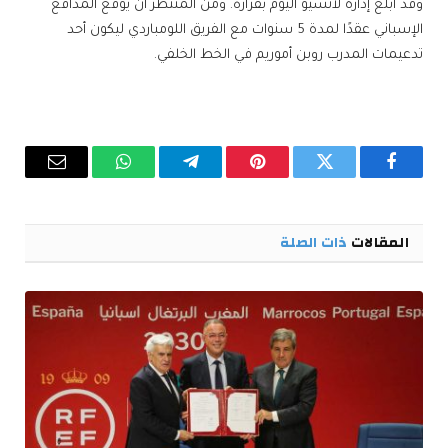
وقد أبلغ إدارة لاتسيو اليوم بقراره. ومن المنتظر أن يوقع المدافع
الإسباني عقدًا لمدة 5 سنوات مع الفريق اللومباردي ليكون أحد
تدعيمات المدرب روبن أموريم في الخط الخلفي.
فيسبوك
تويتر
بينتيريست
تيلقرام
واتساب
البريد
الإلكترو
المقالات
ذات الصلة