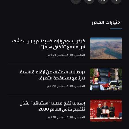
فيسبوك
X
الانستغرام
يوتيوب
(Twitter)
اختيارات المحرر
فرض رسوم إلزامية.. إعلام إيران يكشف
أبرز ملامح “اتفاق هرمز”
الخميس 06 أغسطس 9:21 م
بريطانيا.. الكشف عن أرقام قياسية
لبرنامج لمكافحة التطرف
الخميس 06 أغسطس 9:20 م
إسبانيا تضع مطلبا “استباقيا” بشأن
تنظيم كأس العالم 2030
الخميس 06 أغسطس 9:18 م