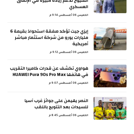
الشيوخ لدعم زيادة كبيرة في الإنفاق
العسكري
الخميس 06 أغسطس 9:14 م
إيزي جيت تؤكد صفقة استحواذ بقيمة 6
مليارات يورو من شركة استثمار مباشر
أمريكية
الخميس 06 أغسطس 9:12 م
هواوي تكشف عن قدرات كاميرا التقريب
في هاتفها HUAWEI Pura 90s Pro Max
الخميس 06 أغسطس 9:07 م
النصر يهيمن على جوائز غرب آسيا
للسيدات بعد التتويج باللقب
الخميس 06 أغسطس 8:45 م