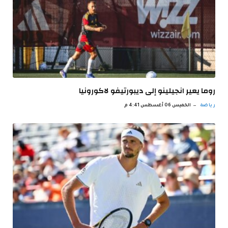
روما يعير انجيلينو إلى ديبورتيفو لاكورونيا
رياضة
الخميس 06 أغسطس 4:41 م