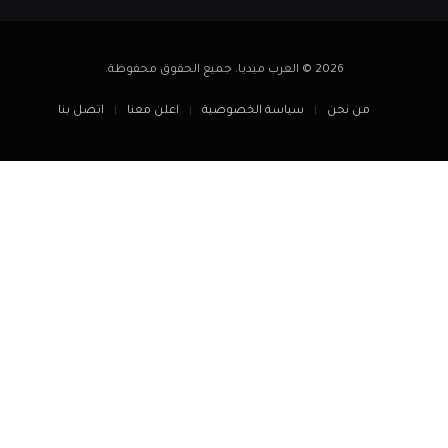
2026 © العرب ميديا. جميع الحقوق محفوظة.
من نحن
سياسة الخصوصية
اعلن معنا
اتصل بنا