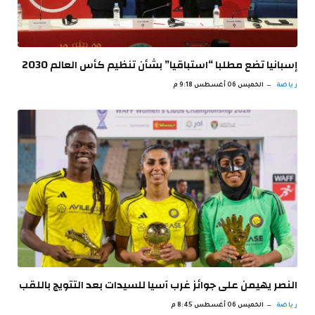
إسبانيا تضع مطلبا “استباقيا” بشأن تنظيم كأس العالم 2030
رياضة
الخميس 06 أغسطس 9:18 م
النصر يهيمن على جوائز غرب آسيا للسيدات بعد التتويج باللقب
رياضة
الخميس 06 أغسطس 8:45 م