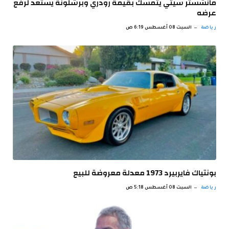
مانشستر سيتي يتمسك بقيمة رودري وبرشلونة يستعد لرفع
عرضه
رياضة
السبت 08 أغسطس 6:19 ص
بونتياك فايربيرد 1973 معدلة معروضة للبيع
رياضة
السبت 08 أغسطس 5:18 ص