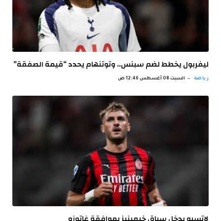
ليفربول يخطط لضم سبنس.. وتوتنهام يحدد “قيمة الصفقة”
رياضة
السبت 08 أغسطس 12:46 ص
لاتسيو يدخل سباق خيمينيز بموافقة غاتوزو