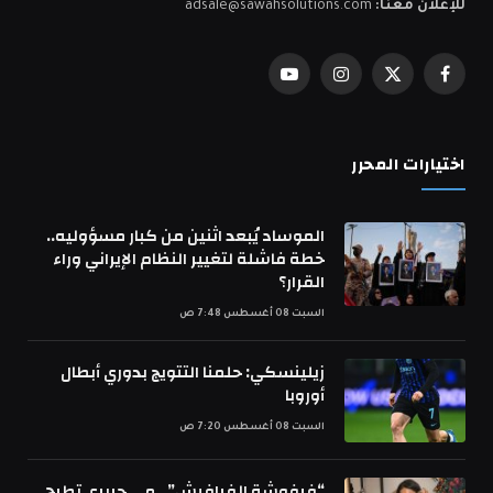
للإعلان معنا:
adsale@sawahsolutions.com
فيسبوك
X
الانستغرام
يوتيوب
(Twitter)
اختيارات المحرر
الموساد يُبعد اثنين من كبار مسؤوليه..
خطة فاشلة لتغيير النظام الإيراني وراء
القرار؟
السبت 08 أغسطس 7:48 ص
زيلينسكي: حلمنا التتويج بدوري أبطال
أوروبا
السبت 08 أغسطس 7:20 ص
“فرفوشة الفرافيش”.. مي حريري تطرح