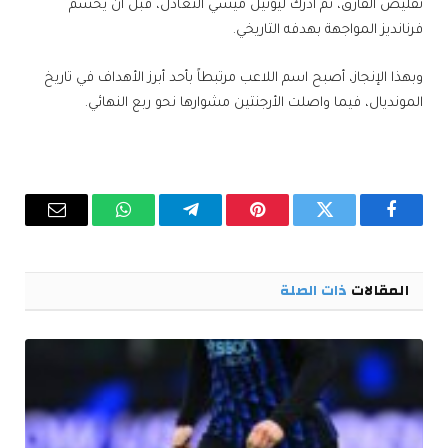
تقليص الفارق، ثم أدرك ليونيل ميسي التعادل، قبل أن يحسم
فرنانديز المواجهة بهدفه التاريخي.
وبهذا الإنجاز، أصبح اسم اللاعب مرتبطاً بأحد أبرز الأهداف في تاريخ
المونديال، فيما واصلت الأرجنتين مشوارها نحو ربع النهائي.
فيسبوك
تويتر
بينتيريست
تيلقرام
واتساب
البريد
الإلكترو
المقالات
ذات الصلة