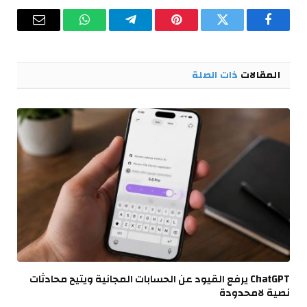
فيسبوك
تويتر
بينتيريست
تيلقرام
واتساب
البريد
الإلكترو
المقالات
ذات الصلة
ChatGPT يرفع القيود عن الحسابات المجانية ويتيح محادثات
نصية لامحدودة