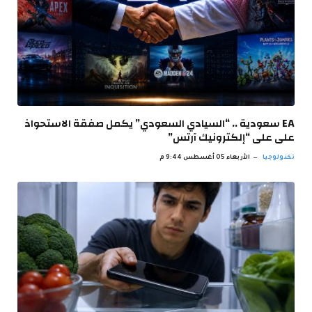
EA سعودية .. “السيادي السعودي” يكمل صفقة الاستحواذ
على على “إلكترونيك آرتس”
تكنولوجيا
الأربعاء 05 أغسطس 9:44 م