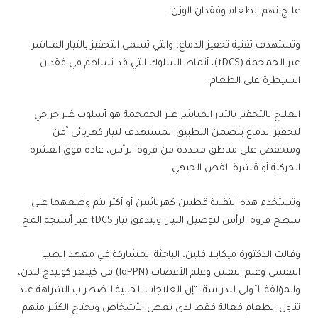
علاج نهم الطعام وفقدان الوزن.
وتستهدف تقنية تحفيز الدماغ، والتي تسمى التحفيز بالتيار المباشر
عبر الجمجمة (tDCS)، أنماط السلوك التي قد تساهم في فقدان
السيطرة على الطعام.
العلاج بالتحفيز بالتيار المباشر عبر الجمجمة هو أسلوب غير جراحي
لتحفيز الدماغ يتضمن التطبيق المستهدف لتيار كهربائي آمن
ومنخفض على مناطق محددة من فروة الرأس، عادة فوق القشرة
الحركية أو قشرة الفص الجبهي.
وتستخدم هذه التقنية قطبين كهربائيين أو أكثر يتم وضعهما على
سطح فروة الرأس لتوصيل التيار. ويتدفق تيار tDCS عبر أنسجة المخ.
وقالت الدكتورة ميكايلا فلين، الباحثة المشاركة في معهد الطب
النفسي وعلم النفس وعلم الأعصاب (IoPPN) في كينغز كوليدج لندن،
والمؤلفة الأولى للدراسة: “إن العلاجات الحالية لاضطراب الشراهة عند
تناول الطعام فعالة فقط لدى بعض الأشخاص ويحتاج الكثير منهم