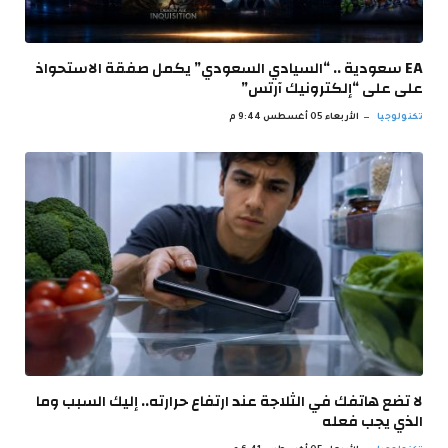
EA سعودية .. “السيادي السعودي” يكمل صفقة الاستحواذ
على على “إلكترونيك آرتس”
تكنولوجيا
الأربعاء 05 أغسطس 9:44 م
لا تضع هاتفك في الثلاجة عند ارتفاع حرارته.. إليك السبب وما
الذي يجب فعله