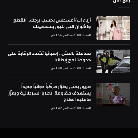
رائج الآن
أزياء آب/أغسطس بحسب برجك.. القطع
والألوان التي تليق بشخصيتك
السبت 08 أغسطس 1:54 ص
معاملة بالمثل.. إسبانيا تشدد الرقابة على
حدودها مع إيطاليا
السبت 08 أغسطس 1:48 ص
فريق بحثي يطوّر مركّباً دوائياً جديداً
يستهدف مقاومة الخلايا السرطانية ويعزّز
فاعلية العلاج
السبت 08 أغسطس 1:42 ص