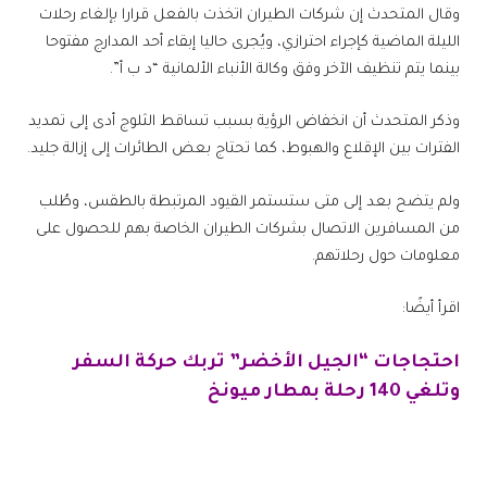
وقال المتحدث إن شركات الطيران اتخذت بالفعل قرارا بإلغاء رحلات
الليلة الماضية كإجراء احترازي، ويُجرى حاليا إبقاء أحد المدارج مفتوحا
بينما يتم تنظيف الآخر وفق وكالة الأنباء الألمانية “د ب أ”.
وذكر المتحدث أن انخفاض الرؤية بسبب تساقط الثلوج أدى إلى تمديد
الفترات بين الإقلاع والهبوط، كما تحتاج بعض الطائرات إلى إزالة جليد.
ولم يتضح بعد إلى متى ستستمر القيود المرتبطة بالطقس، وطُلب
من المسافرين الاتصال بشركات الطيران الخاصة بهم للحصول على
معلومات حول رحلاتهم.
اقرأ أيضًا:
احتجاجات “الجيل الأخضر” تربك حركة السفر
وتلغي 140 رحلة بمطار ميونخ