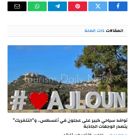
فيسبوك
تويتر
بينتيريست
تيلقرام
واتساب
البريد
الإلكترو
المقالات
ذات الصلة
توافد سياحي كبير على عجلون في أغسطس.. و”التلفريك”
يتصدر الوجهات الجاذبة