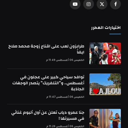
فيسبوك
X
الانستغرام
يوتيوب
(Twitter)
اختيارات المحرر
طرابزون لعب على اقناع زوجة محمد صلاح
ايضاً
الخميس 06 أغسطس 11:49 م
توافد سياحي كبير على عجلون في
أغسطس.. و”التلفريك” يتصدر الوجهات
الجاذبة
الخميس 06 أغسطس 11:47 م
جنا عمرو دياب تعلن عن أول ألبوم غنائي
في مسيرتها !
الخميس 06 أغسطس 11:26 م