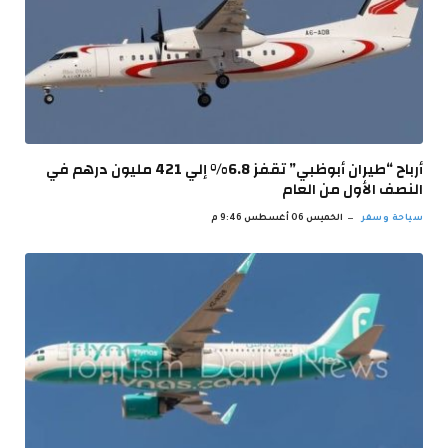
أرباح “طيران أبوظبي” تقفز 6.8% إلي 421 مليون درهم في
النصف الأول من العام
سياحة وسفر
الخميس 06 أغسطس 9:46 م